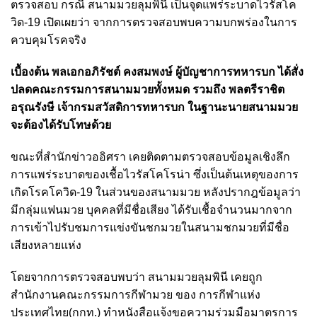
ตรวจสอบ กรณี สนามมวยลุมพินี เป็นจุดแพร่ระบาดไวรัสโค
วิด-19 เปิดเผยว่า จากการตรวจสอบพบความบกพร่องในการ
ควบคุมโรคจริง
เบื้องต้น พลเอกอภิรัชต์ คงสมพงษ์ ผู้บัญชาการทหารบก ได้สั่ง
ปลดคณะกรรมการสนามมวยทั้งหมด รวมถึง พลตรีราชิต
อรุณรังษี เจ้ากรมสวัสดิการทหารบก ในฐานะนายสนามมวย
จะต้องได้รับโทษด้วย
ขณะที่สำนักข่าวออิศรา เคยติดตามตรวจสอบข้อมูลเชิงลึก
การแพร่ระบาดของเชื้อไวรัสโคโรน่า ซึ่งเป็นต้นเหตุของการ
เกิดโรคโควิด-19 ในส่วนของสนามมวย หลังปรากฎข้อมูลว่า
มีกลุ่มแฟนมวย บุคคลที่มีชื่อเสียง ได้รับเชื้อจำนวนมากจาก
การเข้าไปรับชมการแข่งขันชกมวยในสนามชกมวยที่มีชื่อ
เสียงหลายแห่ง
โดยจากการตรวจสอบพบว่า สนามมวยลุมพินี เคยถูก
สำนักงานคณะกรรมการกีฬามวย ของ การกีฬาแห่ง
ประเทศไทย(กกท.) ทำหนังสือแจ้งขอความร่วมมือมาตรการ