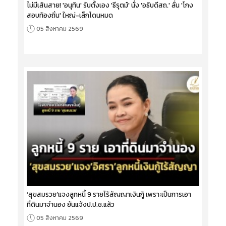
ไม่มีเส้นสาย! 'อนุทิน' รับตั้งเอง 'ธีรุตม์' นั่ง 'อธิบดีสถ.' ลั่น 'โกง
สอบท้องถิ่น' ใหญ่-เล็กโดนหมด
05 สิงหาคม 2569
‘สุขสมรวย’แจงลูกหนี้ 9 รายไร้สัญญาเงินกู้ เพราะเป็นการเอา
ที่ดินมาจำนอง ยันแจ้งป.ป.ช.แล้ว
05 สิงหาคม 2569