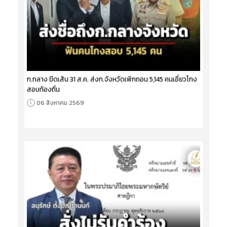
ก.กลาง ขีดเส้น 31 ส.ค. ส่งก.จังหวัดเพิกถอน 5,145 คนเอี่ยวโกง
สอบท้องถิ่น
06 สิงหาคม 2569