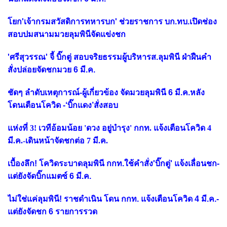
โยก'เจ้ากรมสวัสดิการทหารบก' ช่วยราชการ บก.ทบ.เปิดช่อง
สอบปมสนามมวยลุมพินีจัดแข่งชก
'ศรีสุวรรณ' จี้ บิ๊กตู่ สอบจริยธรรมผู้บริหารส.ลุมพินี ฝ่าฝืนคำ
สั่งปล่อยจัดชกมวย 6 มี.ค.
ชัดๆ ลำดับเหตุการณ์-ผู้เกี่ยวข้อง จัดมวยลุมพินี 6 มี.ค.หลัง
โดนเตือนโควิด -‘บิ๊กแดง’สั่งสอบ
แห่งที่ 3! เวทีอ้อมน้อย 'ดวง อยู่บำรุง' กกท. แจ้งเตือนโควิด 4
มี.ค.-เดินหน้าจัดชกต่อ 7 มี.ค.
เบื้องลึก! โควิดระบาดลุมพินี กกท.ใช้คำสั่ง'บิ๊กตู่' แจ้งเลื่อนชก-
แต่ยังจัดบิ๊กแมตซ์ 6 มี.ค.
ไม่ใช่แค่ลุมพินี! ราชดำเนิน โดน กกท. แจ้งเตือนโควิด 4 มี.ค.-
แต่ยังจัดชก 6 รายการรวด