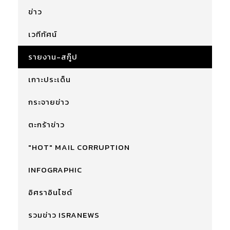
ข่าว
เวทีทัศน์
รายงาน-สกู๊ป
เกาะประเด็น
กระจายข่าว
ตะกร้าข่าว
"HOT" MAIL CORRUPTION
INFOGRAPHIC
อิศราอินไซด์
รวมข่าว ISRANEWS