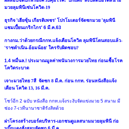
ผลสอบชัดบกพร่องควบคุมโรค! 'บิ๊กแดง' สั่งปลดบอร์ดสนาม
มวยลุมพินีเซ่นโควิด-19
ธุรกิจ 'เฮียชุ้น เกียรติเพชร' โปรโมเตอร์จัดชกมวย 'ลุมพินี
แชมเปี้ยนเกริกไกร' 6 มี.ค.63
กางกม.ว่าด้วยกรณีกกท.แจ้งเตือนโควิด ลุมพินีโดนสอบแล้ว-
'ราชดำเนิน-อ้อมน้อย' ใครรับผิดชอบ?
1.4 หมื่นล.! ประมาณมูลค่าพนันวงการมวยไทย ก่อนเชื้อโรค
โควิดระบาด
เจาะมวยไทย 7สี จัดชก 8 มี.ค. ก่อน กกท. ร่อนหนังสือแจ้ง
เตือน โควิด 13, 16 มี.ค.
โชว์อีก 2 ฉบับ หนังสือ กกท.แจ้งระงับจัดแข่งมวย 5 สนาม มี
ช่อง 7-เวทีนานาชาติรังสิตด้วย
ผ่าโครงสร้างบอร์ดบริหาร-เอกชนดูแลสนามมวยลุมพินี ก่อ
นบิ๊กแดงสั่งสอบจัดชก 6 มี.ค.