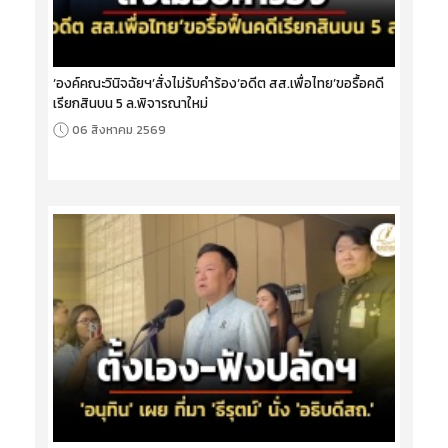
‘องค์คณะวินิจฉัยฯ’สั่งไม่รับคำร้อง‘อดีต สส.เพื่อไทย’ขอรื้อคดี
เรียกสินบน 5 ล.พิจารณาใหม่
06 สิงหาคม 2569