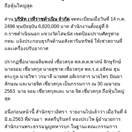
ถือหุ้นใหญ่สุด
ส่วน
บริษัท เวทีราชดำเนิน จำกัด
จดทะเบียนเมื่อวันที่ 14 ก.ค.
2496 ทุนปัจจุบัน 6,820,000 บาท สำนักงานตั้งอยู่ที่ 8
ถ.ราชดำเนินนอก แขวงวัดโสมนัส เขตป้อมปราบศัตรูพ่าย
กทม. แจ้งประกอบธุรกิจด้านอสังหาริมทรัพย์ ให้เช่าสถานที่
และเครื่องปรับอากาศ
ปรากฏชื่อนายเฉลิมพงษ์ เชี่ยวสกุล พล.ต.ต.พาสน์ จักษุรักษ์
นายจอม เชี่ยวสกุล นายสุชาต เชี่ยวสกุล พล.ร.อ.อธิคม ฮุน
ตระกูล นายวิชา วรมาลี นายพศ อดิเรกสาร นายไพร ปัณยา
ลักษณ และนายจิต เชี่ยวสกุล เป็นกรรมการ ณ 30 เมษายน
2563 นาย จอม เชี่ยวสกุลและ นาย จิต เชี่ยวสกุล ถือหุ้นใหญ่
สุด
อนึ่งก่อนหน้านี้ สำนักข่าวอิศรา รายงานไปแล้วว่า เมื่อวันที่ 4
มิ.ย.2563 ที่ผ่านมา พลตรีบุรินทร์ ทองประไพ ผู้อำนวยการ
สำนักงานพระธรรมนูญทหารบก ในฐานะคณะกรรมการ