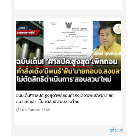
ฉบับเต็ม!‘ศาลปค.สูงสุด’เพิกถอนคำสั่งเด้ง‘นิพนธ์’พ้น‘นายก
อบจ.สงขลา’-ไม่ตัดสิทธิ‘สอบสวน’ใหม่
04 สิงหาคม 2569
ดูทั้งหมด