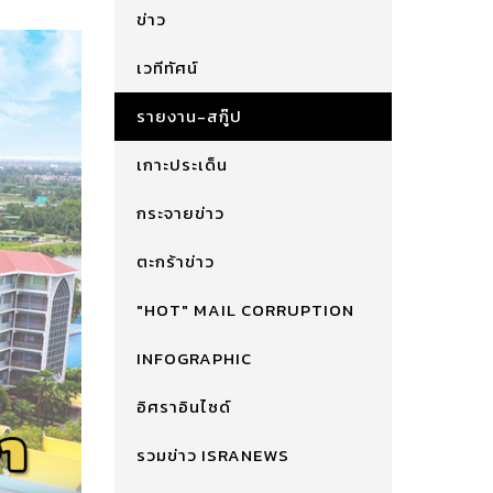
ข่าว
เวทีทัศน์
รายงาน-สกู๊ป
เกาะประเด็น
กระจายข่าว
ตะกร้าข่าว
"HOT" MAIL CORRUPTION
INFOGRAPHIC
อิศราอินไซด์
รวมข่าว ISRANEWS