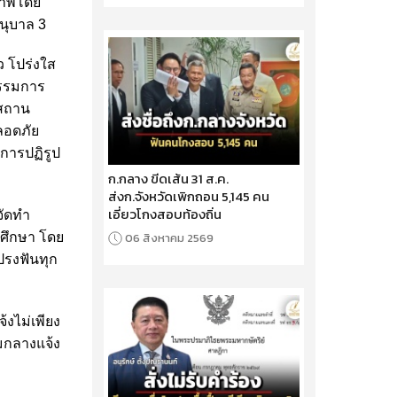
ภาพโดย
นุบาล 3
ว โปร่งใส
กรรมการ
สถาน
ลอดภัย
การปฏิรูป
ก.กลาง ขีดเส้น 31 ส.ค.
ส่งก.จังหวัดเพิกถอน 5,145 คน
เอี่ยวโกงสอบท้องถิ่น
จัดทำ
ศึกษา โดย
06 สิงหาคม 2569
แปรงฟันทุก
งไม่เพียง
รมกลางแจ้ง