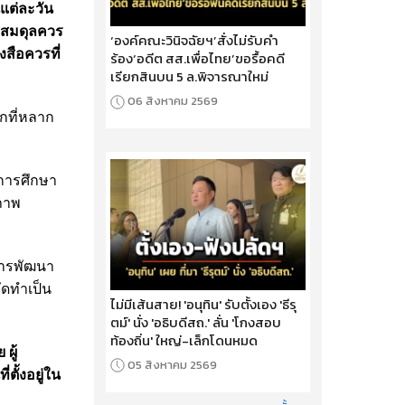
แต่ละวัน
างสมดุลควร
‘องค์คณะวินิจฉัยฯ’สั่งไม่รับคำ
งสือควรที่
ร้อง‘อดีต สส.เพื่อไทย’ขอรื้อคดี
เรียกสินบน 5 ล.พิจารณาใหม่
06 สิงหาคม 2569
กที่หลาก
บการศึกษา
ภาพ
ารพัฒนา
ัดทำเป็น
ไม่มีเส้นสาย! 'อนุทิน' รับตั้งเอง 'ธีรุ
ตม์' นั่ง 'อธิบดีสถ.' ลั่น 'โกงสอบ
ท้องถิ่น' ใหญ่-เล็กโดนหมด
ผู้
05 สิงหาคม 2569
ั้งอยู่ใน