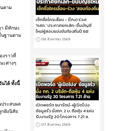
ิตนตาม
เช็กชื่อใครเลื่อน - (โกง) ร่วง!
'กสถ.' ประกาศยกเลิก-ขึ้นบัญชี
า มีทักษะ
ใหม่ผู้สอบแข่งขันท้องถิ่นปี 68
พื้นฐานตาม
08 สิงหาคม 2569
องราวที่
ณะต่างๆ
ด้ ทั้งนี้
้จนประสบผล
เปิดพอร์ต ธนารัตน์-ผู้เปิดโปง
ข้อมูลรั่ว นั่งกก. 2 บ. ถือหุ้น 4 แห่ง
กฝังนิสัย
รับงานรัฐ 20 โครงการ 7.21 ล.
07 สิงหาคม 2569