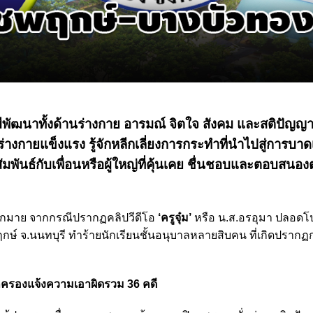
กมีพัฒนาทั้งด้านร่างกาย อารมณ์ จิตใจ สังคม และสติปัญญา
างกายแข็งแรง รู้จักหลีกเลี่ยงการกระทำที่นำไปสู่การบาดเ
พันธ์กับเพื่อนหรือผู้ใหญ่ที่คุ้นเคย ชื่นชอบและตอบสนอง
มากมาย จากกรณีปรากฏคลิปวีดีโอ
‘ครูจุ๋ม’
หรือ น.ส.อรอุมา ปลอดโปร่
ฤกษ์ จ.นนทบุรี ทำร้ายนักเรียนชั้นอนุบาลหลายสิบคน ที่เกิดปราก
้ปกครองแจ้งความเอาผิดรวม 36 คดี