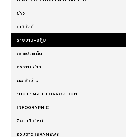
ข่าว
เวทีทัศน์
รายงาน-สกู๊ป
เกาะประเด็น
กระจายข่าว
ตะกร้าข่าว
"HOT" MAIL CORRUPTION
INFOGRAPHIC
อิศราอินไซด์
รวมข่าว ISRANEWS