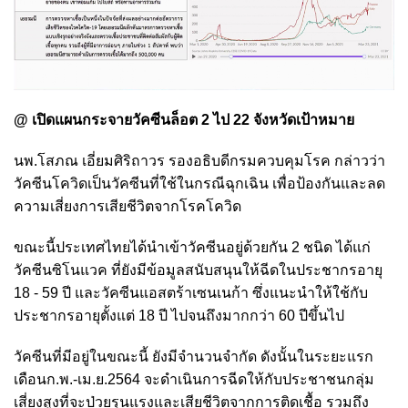
@ เปิดแผนกระจายวัคซีนล็อต 2 ไป 22 จังหวัดเป้าหมาย
นพ.โสภณ เอี่ยมศิริถาวร รองอธิบดีกรมควบคุมโรค กล่าวว่า
วัคซีนโควิดเป็นวัคซีนที่ใช้ในกรณีฉุกเฉิน เพื่อป้องกันและลด
ความเสี่ยงการเสียชีวิตจากโรคโควิด
ขณะนี้ประเทศไทยได้นำเข้าวัคซีนอยู่ด้วยกัน 2 ชนิด ได้แก่
วัคซีนซิโนแวค ที่ยังมีข้อมูลสนับสนุนให้ฉีดในประชากรอายุ
18 - 59 ปี และวัคซีนแอสตร้าเซนเนก้า ซึ่งแนะนำให้ใช้กับ
ประชากรอายุตั้งแต่ 18 ปี ไปจนถึงมากกว่า 60 ปีขึ้นไป
วัคซีนที่มีอยู่ในขณะนี้ ยังมีจำนวนจำกัด ดังนั้นในระยะแรก
เดือนก.พ.-เม.ย.2564 จะดำเนินการฉีดให้กับประชาชนกลุ่ม
เสี่ยงสูงที่จะป่วยรุนแรงและเสียชีวิตจากการติดเชื้อ รวมถึง