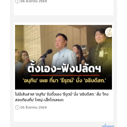
06 สิงหาคม 2569
ไม่มีเส้นสาย! 'อนุทิน' รับตั้งเอง 'ธีรุตม์' นั่ง 'อธิบดีสถ.' ลั่น 'โกง
สอบท้องถิ่น' ใหญ่-เล็กโดนหมด
05 สิงหาคม 2569
ดูทั้งหมด