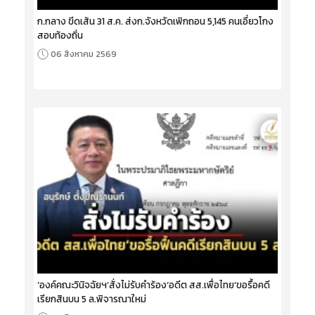
ก.กลาง ขีดเส้น 31 ส.ค. ส่งก.จังหวัดเพิกถอน 5,145 คนเอี่ยวโกง
สอบท้องถิ่น
06 สิงหาคม 2569
‘องค์คณะวินิจฉัยฯ’สั่งไม่รับคำร้อง‘อดีต สส.เพื่อไทย’ขอรื้อคดี
เรียกสินบน 5 ล.พิจารณาใหม่