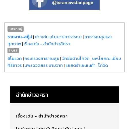
หมวดหมู่
รายงาน-สกู๊ป
|
ข่าวเด่น นโยบายสาธารณะ
|
สาธารณสุขและ
สุขภาพ
|
เรื่องเด่น - สำนักข่าวอิศรา
TAGS
ซิโนแวค
|
กระทรวงสาธาณสุข
|
วัคซีนต้านโควิด
|
นพ.โสภณ เอี่ยม
ศิริถาวร
|
นพ.เฉวตสรร นามวาท
|
แอสตร้าเซนเนก้า
|
โควิด
สำนักข่าวอิศรา
เรื่องเด่น - สำนักข่าวอิศรา
ไขคำตอบ 'สถาบันอิศรา' กับ 'สสส.'