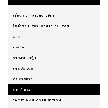
เรื่องเด่น - สำนักข่าวอิศรา
ไขคำตอบ 'สถาบันอิศรา' กับ 'สสส.'
ข่าว
เวทีทัศน์
รายงาน-สกู๊ป
เกาะประเด็น
กระจายข่าว
ตะกร้าข่าว
"HOT" MAIL CORRUPTION