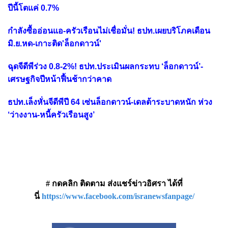
ปีนี้โตแค่ 0.7%
กำลังซื้ออ่อนแอ-ครัวเรือนไม่เชื่อมั่น! ธปท.เผยบริโภคเดือน
มิ.ย.หด-เกาะติด'ล็อกดาวน์'
ฉุดจีดีพีร่วง 0.8-2%! ธปท.ประเมินผลกระทบ ‘ล็อกดาวน์’-
เศรษฐกิจปีหน้าฟื้นช้ากว่าคาด
ธปท.เล็งหั่นจีดีพีปี 64 เซ่นล็อกดาวน์-เดลต้าระบาดหนัก ห่วง
‘ว่างงาน-หนี้ครัวเรือนสูง’
# กดคลิก ติดตาม ส่งแชร์ข่าวอิศรา ได้ที่
นี่
https://www.facebook.com/isranewsfanpage/