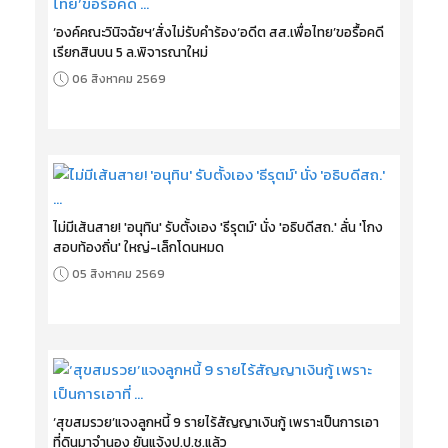
‘องค์คณะวินิจฉัยฯ’สั่งไม่รับคำร้อง‘อดีต สส.เพื่อไทย’ขอรื้อคดี
เรียกสินบน 5 ล.พิจารณาใหม่
06 สิงหาคม 2569
ไม่มีเส้นสาย! 'อนุทิน' รับตั้งเอง 'ธีรุตม์' นั่ง 'อธิบดีสถ.' ลั่น 'โกง
สอบท้องถิ่น' ใหญ่-เล็กโดนหมด
05 สิงหาคม 2569
‘สุขสมรวย’แจงลูกหนี้ 9 รายไร้สัญญาเงินกู้ เพราะเป็นการเอา
ที่ดินมาจำนอง ยันแจ้งป.ป.ช.แล้ว