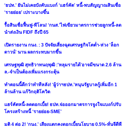
‘ธปท.’ ยันไม่เคยบังคับแบงก์ ‘แฮร์คัต’ หนี้-พบสัญญาณสินเชื่อ
‘รายย่อย’ เปราะบางขึ้น
รื้อสินเชื่อฟื้นฟู-พีโลน! ‘กนส.’ไฟเขียวมาตรการช่วยลูกหนี้-ลด
นำส่งเงิน FIDF ถึงปี 65
เปิดรายงาน กนง. : 3 ปัจจัยเสี่ยงฉุดเศรษฐกิจโตต่ำ-ห่วง 'ล็อก
ดาวน์' นาน ผลกระทบมากขึ้น
เศรษฐพุฒิ สุทธิวาทนฤพุฒิ :'หลุมรายได้'อาจมีขนาด 2.6 ล้าน
ล.-จำเป็นต้องเพิ่มแรงกระตุ้น
ทำตอนนี้ดีกว่าทำทีหลัง! ‘ผู้ว่าฯธปท.’หนุนรัฐบาลกู้เพิ่มอีก 1
ล้านล้าน แก้วิกฤติโควิด
แฮร์คัตหนี้-ลดดอกเบี้ย! ธปท.จ่อออกมาตรการจูงใจแบงก์ปรับ
โครงสร้างหนี้ ‘รายย่อย-SME’
มติ 4 ต่อ 2! ‘กนง.’ เสียงแตกคงดอกเบี้ยนโยบาย 0.5%-หั่นจีดีพี