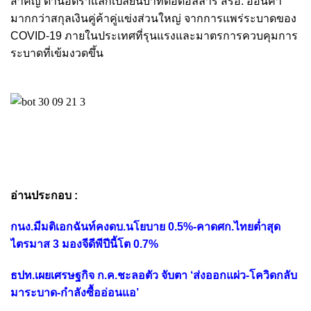
สำคัญ ด้านอัตราแลกเปลี่ยนบาทต่อดอลลาร์ สรอ. อ่อนค่า
มากกว่าสกุลเงินคู่ค้าคู่แข่งส่วนใหญ่ จากการแพร่ระบาดของ
COVID-19 ภายในประเทศที่รุนแรงและมาตรการควบคุมการ
ระบาดที่เข้มงวดขึ้น
อ่านประกอบ :
กนง.มีมติเอกฉันท์คงดบ.นโยบาย 0.5%-คาดศก.ไทยต่ำสุด
ไตรมาส 3 มองจีดีพีปีนี้โต 0.7%
ธปท.เผยเศรษฐกิจ ก.ค.ชะลอตัว จับตา ‘ส่งออกแผ่ว-โควิดกลับ
มาระบาด-กำลังซื้ออ่อนแอ’