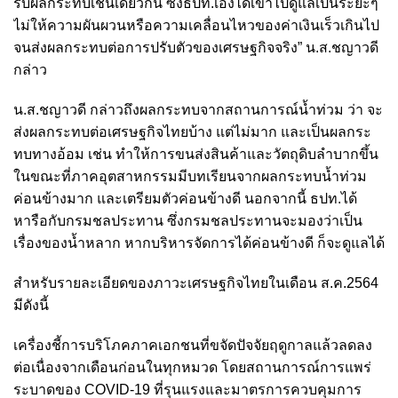
รับผลกระทบเช่นเดียวกัน ซึ่งธปท.เองได้เข้าไปดูแลเป็นระยะๆ
ไม่ให้ความผันผวนหรือความเคลื่อนไหวของค่าเงินเร็วเกินไป
จนส่งผลกระทบต่อการปรับตัวของเศรษฐกิจจริง” น.ส.ชญาวดี
กล่าว
น.ส.ชญาวดี กล่าวถึงผลกระทบจากสถานการณ์น้ำท่วม ว่า จะ
ส่งผลกระทบต่อเศรษฐกิจไทยบ้าง แต่ไม่มาก และเป็นผลกระ
ทบทางอ้อม เช่น ทำให้การขนส่งสินค้าและวัตถุดิบลำบากขึ้น
ในขณะที่ภาคอุตสาหกรรมมีบทเรียนจากผลกระทบน้ำท่วม
ค่อนข้างมาก และเตรียมตัวค่อนข้างดี นอกจากนี้ ธปท.ได้
หารือกับกรมชลประทาน ซึ่งกรมชลประทานจะมองว่าเป็น
เรื่องของน้ำหลาก หากบริหารจัดการได้ค่อนข้างดี ก็จะดูแลได้
สำหรับรายละเอียดของภาวะเศรษฐกิจไทยในเดือน ส.ค.2564
มีดังนี้
เครื่องชี้การบริโภคภาคเอกชนที่ขจัดปัจจัยฤดูกาลแล้วลดลง
ต่อเนื่องจากเดือนก่อนในทุกหมวด โดยสถานการณ์การแพร่
ระบาดของ COVID-19 ที่รุนแรงและมาตรการควบคุมการ