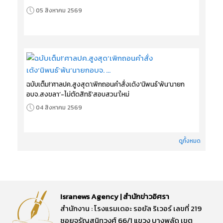
05 สิงหาคม 2569
ฉบับเต็ม!‘ศาลปค.สูงสุด’เพิกถอนคำสั่งเด้ง‘นิพนธ์’พ้น‘นายก
อบจ.สงขลา’-ไม่ตัดสิทธิ‘สอบสวน’ใหม่
04 สิงหาคม 2569
ดูทั้งหมด
Isranews Agency | สำนักข่าวอิศรา
สำนักงาน : โรงแรมเดอะ รอยัล ริเวอร์ เลขที่ 219
ซอยจรัญสนิทวงศ์ 66/1 แขวง บางพลัด เขต