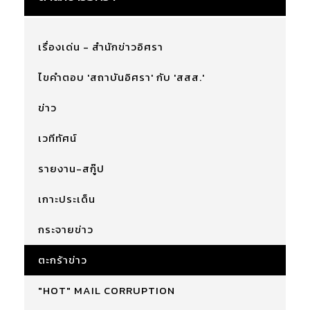
เรื่องเด่น - สำนักข่าวอิศรา
ไขคำตอบ 'สถาบันอิศรา' กับ 'สสส.'
ข่าว
เวทีทัศน์
รายงาน-สกู๊ป
เกาะประเด็น
กระจายข่าว
ตะกร้าข่าว
"HOT" MAIL CORRUPTION