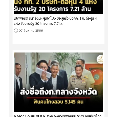
เปิดพอร์ต ธนารัตน์-ผู้เปิดโปง ข้อมูลรั่ว นั่งกก. 2 บ. ถือหุ้น 4
แห่ง รับงานรัฐ 20 โครงการ 7.21 ล.
07 สิงหาคม 2569
ก.กลาง ขีดเส้น 31 ส.ค. ส่งก.จังหวัดเพิกถอน 5,145 คนเอี่ยวโกง