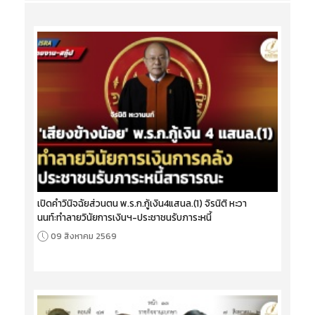
เปิดคำวินิจฉัยส่วนตน พ.ร.ก.กู้เงิน4แสนล.(1) จิรนิติ หะวา
นนท์:ทำลายวินัยการเงินฯ-ประชาชนรับภาระหนี้
09 สิงหาคม 2569