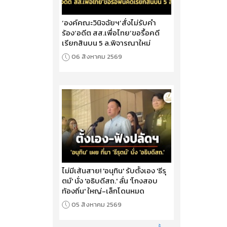
‘องค์คณะวินิจฉัยฯ’สั่งไม่รับคำ
ร้อง‘อดีต สส.เพื่อไทย’ขอรื้อคดี
เรียกสินบน 5 ล.พิจารณาใหม่
06 สิงหาคม 2569
ไม่มีเส้นสาย! 'อนุทิน' รับตั้งเอง 'ธีรุ
ตม์' นั่ง 'อธิบดีสถ.' ลั่น 'โกงสอบ
ท้องถิ่น' ใหญ่-เล็กโดนหมด
05 สิงหาคม 2569