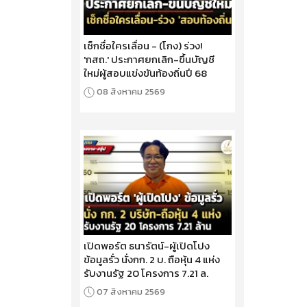
เช็กชื่อใครเลื่อน - (โกง) ร่วง!
'กสถ.' ประกาศยกเลิก-ขึ้นบัญชี
ใหม่ผู้สอบแข่งขันท้องถิ่นปี 68
08 สิงหาคม 2569
เปิดพอร์ต ธนารัตน์-ผู้เปิดโปง
ข้อมูลรั่ว นั่งกก. 2 บ. ถือหุ้น 4 แห่ง
รับงานรัฐ 20 โครงการ 7.21 ล.
07 สิงหาคม 2569