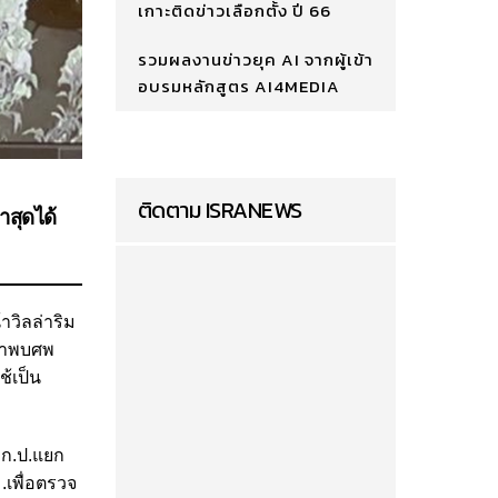
เกาะติดข่าวเลือกตั้ง ปี 66
รวมผลงานข่าวยุค AI จากผู้เข้า
อบรมหลักสูตร AI4MEDIA
ติดตาม ISRANEWS
าสุดได้
าวิลล่าริม
่ามาพบศพ
ช้เป็น
บก.ป.แยก
ม.เพื่อตรวจ