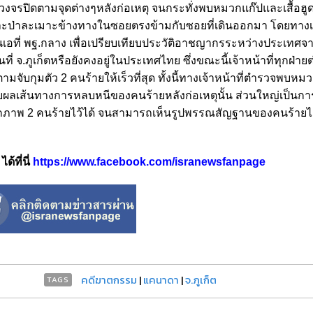
วงจรปิดตามจุดต่างๆหลังก่อเหตุ จนกระทั่งพบหมวกแก๊ปและเสื้อฮู
และป่าละเมาะข้างทางในซอยตรงข้ามกับซอยที่เดินออกมา โดยทางเจ้
อ็นเอที่ พฐ.กลาง เพื่อเปรียบเทียบประวัติอาชญากรระหว่างประเทศ
่ จ.ภูเก็ตหรือยังคงอยู่ในประเทศไทย ซึ่งขณะนี้เจ้าหน้าที่ทุกฝ่ายต
จับกุมตัว 2 คนร้ายให้เร็วที่สุด ทั้งนี้ทางเจ้าหน้าที่ตำรวจพบห
นขยายผลเส้นทางการหลบหนีของคนร้ายหลังก่อเหตุนั้น ส่วนใหญ่เป็นก
กภาพ 2 คนร้ายไว้ได้ จนสามารถเห็นรูปพรรณสัญฐานของคนร้ายได
้ที่นี่
https://www.facebook.com/isranewsfanpage
คดีฆาตกรรม
|
แคนาดา
|
จ.ภูเก็ต
TAGS