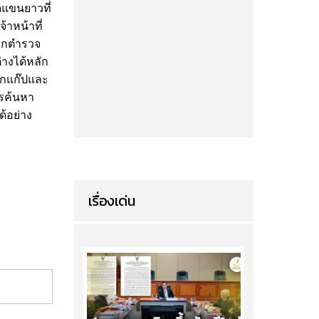
ดแขนยาวที่
าหน้าที่
จากตำรวจ
่างได้หลัก
มวกแก๊ปและ
ารค้นหา
้อย่าง
เรื่องเด่น