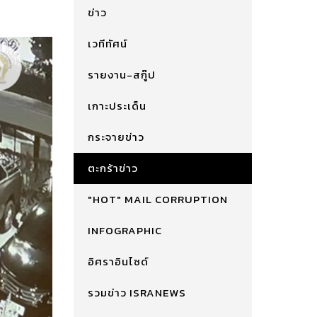
ข่าว
เวทีทัศน์
รายงาน-สกู๊ป
เกาะประเด็น
กระจายข่าว
ตะกร้าข่าว
"HOT" MAIL CORRUPTION
INFOGRAPHIC
อิศราอินไซด์
รวมข่าว ISRANEWS