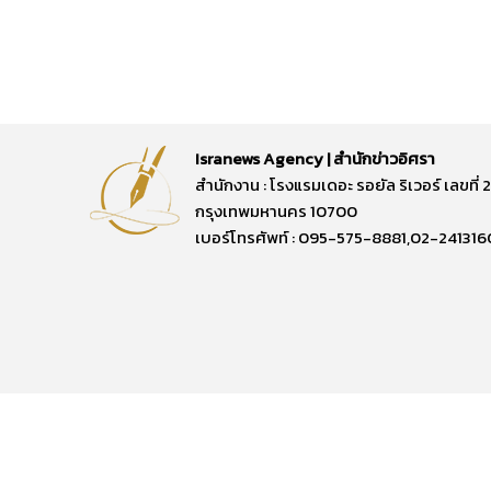
Isranews Agency | สำนักข่าวอิศรา
สำนักงาน : โรงแรมเดอะ รอยัล ริเวอร์ เลขท
กรุงเทพมหานคร 10700
เบอร์โทรศัพท์ : 095-575-8881,02-241316