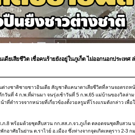
ดียเสียชีวิต เชื่อคนร้ายยังอยู่ในภูเก็ต ไม่ออกนอกประเทศ ล่
ืนต่างชาติชายชาวอินเดีย สัญชาติแคนาดาเสียชีวิตที่ลานจอดรถหน้
ดึกวันที่ 4 ก.พ.ที่ผ่านมา จนรุ่งเช้าวันที่ 5 ก.พ.65 แม่บ้านของวิลล
าที่ตำรวจจากหน่วยที่เกี่ยวข้องตั้งวอลรูมที่โรงแรมดังกล่าว เพื่อใ
ก.สส.ภ.8 พร้อมด้วยชุดสืบสวน กก.สส.ภ.จว.ภูเก็ต ตลอดจนชุดสืบสวน 
ืนพักอาศัยในย่าน ต.ราไวย์ อ.เมือง ซึ่งห่างจากจุดเกิดเหตุราว 2-3 ก