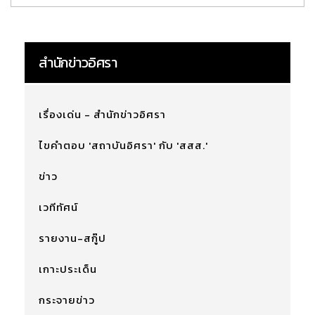
สำนักข่าวอิศรา
เรื่องเด่น - สำนักข่าวอิศรา
ไขคำตอบ 'สถาบันอิศรา' กับ 'สสส.'
ข่าว
เวทีทัศน์
รายงาน-สกู๊ป
เกาะประเด็น
กระจายข่าว