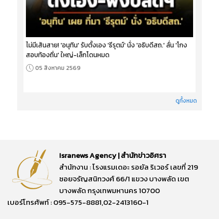
ไม่มีเส้นสาย! 'อนุทิน' รับตั้งเอง 'ธีรุตม์' นั่ง 'อธิบดีสถ.' ลั่น 'โกง
สอบท้องถิ่น' ใหญ่-เล็กโดนหมด
05 สิงหาคม 2569
ดูทั้งหมด
Isranews Agency | สำนักข่าวอิศรา
สำนักงาน : โรงแรมเดอะ รอยัล ริเวอร์ เลขที่ 219
ซอยจรัญสนิทวงศ์ 66/1 แขวง บางพลัด เขต
บางพลัด กรุงเทพมหานคร 10700
เบอร์โทรศัพท์ : 095-575-8881,02-2413160-1