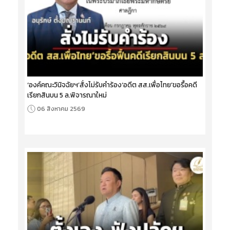
‘องค์คณะวินิจฉัยฯ’สั่งไม่รับคำร้อง‘อดีต สส.เพื่อไทย’ขอรื้อคดี
เรียกสินบน 5 ล.พิจารณาใหม่
06 สิงหาคม 2569