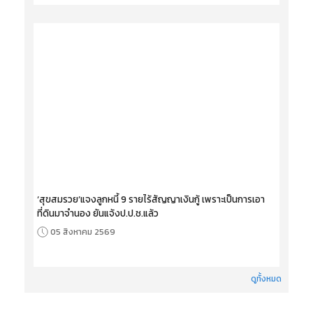
‘สุขสมรวย’แจงลูกหนี้ 9 รายไร้สัญญาเงินกู้ เพราะเป็นการเอา
ที่ดินมาจำนอง ยันแจ้งป.ป.ช.แล้ว
05 สิงหาคม 2569
ดูทั้งหมด