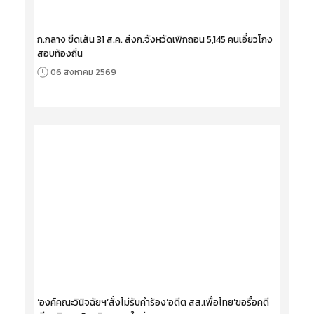
ก.กลาง ขีดเส้น 31 ส.ค. ส่งก.จังหวัดเพิกถอน 5,145 คนเอี่ยวโกง
สอบท้องถิ่น
06 สิงหาคม 2569
‘องค์คณะวินิจฉัยฯ’สั่งไม่รับคำร้อง‘อดีต สส.เพื่อไทย’ขอรื้อคดี