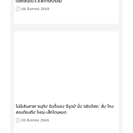
เรียกสินบน 5 ล.พิจารณาใหม่
06 สิงหาคม 2569
ไม่มีเส้นสาย! 'อนุทิน' รับตั้งเอง 'ธีรุตม์' นั่ง 'อธิบดีสถ.' ลั่น 'โกง
สอบท้องถิ่น' ใหญ่-เล็กโดนหมด
05 สิงหาคม 2569