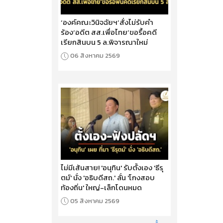
‘องค์คณะวินิจฉัยฯ’สั่งไม่รับคำ
ร้อง‘อดีต สส.เพื่อไทย’ขอรื้อคดี
เรียกสินบน 5 ล.พิจารณาใหม่
06 สิงหาคม 2569
ไม่มีเส้นสาย! 'อนุทิน' รับตั้งเอง 'ธีรุ
ตม์' นั่ง 'อธิบดีสถ.' ลั่น 'โกงสอบ
ท้องถิ่น' ใหญ่-เล็กโดนหมด
05 สิงหาคม 2569