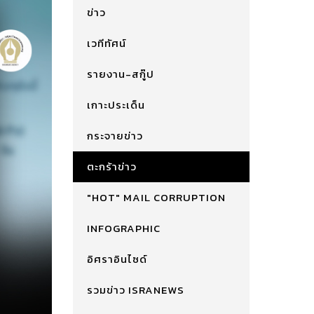
ข่าว
เวทีทัศน์
รายงาน-สกู๊ป
เกาะประเด็น
กระจายข่าว
ตะกร้าข่าว
"HOT" MAIL CORRUPTION
INFOGRAPHIC
อิศราอินไซด์
รวมข่าว ISRANEWS