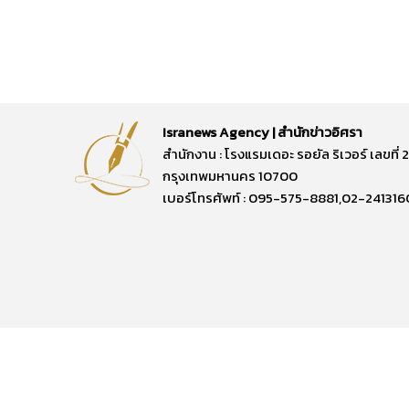
Isranews Agency | สำนักข่าวอิศรา
สำนักงาน : โรงแรมเดอะ รอยัล ริเวอร์ เลขท
กรุงเทพมหานคร 10700
เบอร์โทรศัพท์ : 095-575-8881,02-241316