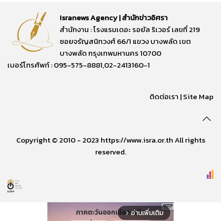
Isranews Agency | สำนักข่าวอิศรา
สำนักงาน : โรงแรมเดอะ รอยัล ริเวอร์ เลขที่ 219
ซอยจรัญสนิทวงศ์ 66/1 แขวง บางพลัด เขต
บางพลัด กรุงเทพมหานคร 10700
เบอร์โทรศัพท์ : 095-575-8881,02-2413160-1
ติดต่อเรา
|
Site Map
Copyright © 2010 - 2023 https://www.isra.or.th All rights
reserved.
อ่านเพิ่มเติม
arrow_forward_ios