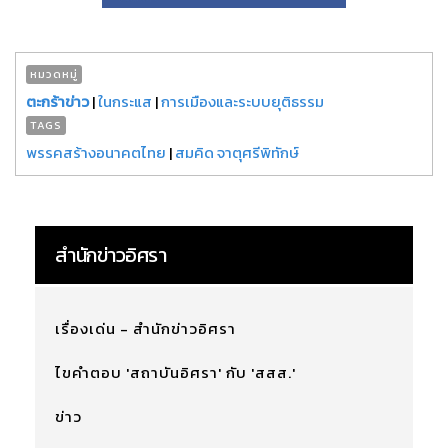
หมวดหมู่
ตะกร้าข่าว
|
ในกระแส
|
การเมืองและระบบยุติธรรม
TAGS
พรรคสร้างอนาคตไทย
|
สมคิด จาตุศรีพิทักษ์
สำนักข่าวอิศรา
เรื่องเด่น - สำนักข่าวอิศรา
ไขคำตอบ 'สถาบันอิศรา' กับ 'สสส.'
ข่าว