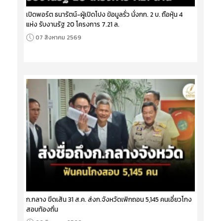
เปิดพอร์ต ธนารัตน์-ผู้เปิดโปง ข้อมูลรั่ว นั่งกก. 2 บ. ถือหุ้น 4
แห่ง รับงานรัฐ 20 โครงการ 7.21 ล.
07 สิงหาคม 2569
ก.กลาง ขีดเส้น 31 ส.ค. ส่งก.จังหวัดเพิกถอน 5,145 คนเอี่ยวโกง
สอบท้องถิ่น