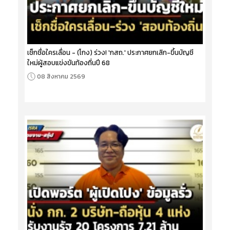
เช็กชื่อใครเลื่อน - (โกง) ร่วง! 'กสถ.' ประกาศยกเลิก-ขึ้นบัญชี
ใหม่ผู้สอบแข่งขันท้องถิ่นปี 68
08 สิงหาคม 2569