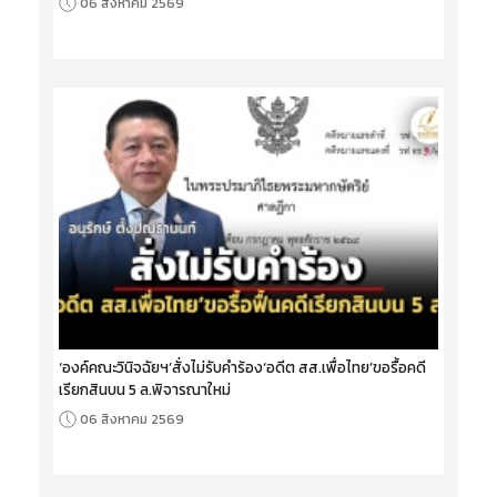
06 สิงหาคม 2569
‘องค์คณะวินิจฉัยฯ’สั่งไม่รับคำร้อง‘อดีต สส.เพื่อไทย’ขอรื้อคดี
เรียกสินบน 5 ล.พิจารณาใหม่
06 สิงหาคม 2569