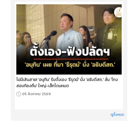
ไม่มีเส้นสาย! 'อนุทิน' รับตั้งเอง 'ธีรุตม์' นั่ง 'อธิบดีสถ.' ลั่น 'โกง
สอบท้องถิ่น' ใหญ่-เล็กโดนหมด
05 สิงหาคม 2569
ดูทั้งหมด