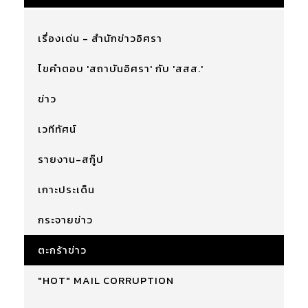
เรื่องเด่น - สำนักข่าวอิศรา
ไขคำตอบ 'สถาบันอิศรา' กับ 'สสส.'
ข่าว
เวทีทัศน์
รายงาน-สกู๊ป
เกาะประเด็น
กระจายข่าว
ตะกร้าข่าว
"HOT" MAIL CORRUPTION