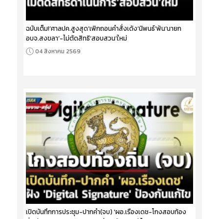
ฉบับเต็ม!‘ศาลปค.สูงสุด’เพิกถอนคำสั่งเด้ง‘นิพนธ์’พ้น‘นายก
อบจ.สงขลา’-ไม่ตัดสิทธิ‘สอบสวน’ใหม่
04 สิงหาคม 2569
เปิดบันทึกการประชุม-ปากคำ(จบ) 'ผอ.เรืองเดช-โกงสอบท้อง