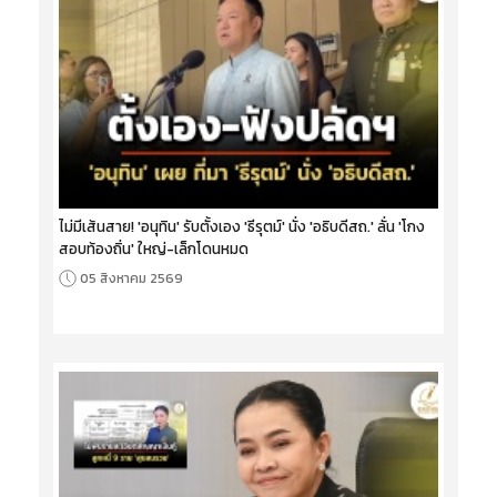
ไม่มีเส้นสาย! 'อนุทิน' รับตั้งเอง 'ธีรุตม์' นั่ง 'อธิบดีสถ.' ลั่น 'โกง
สอบท้องถิ่น' ใหญ่-เล็กโดนหมด
05 สิงหาคม 2569