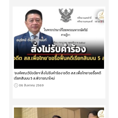
‘องค์คณะวินิจฉัยฯ’สั่งไม่รับคำร้อง‘อดีต สส.เพื่อไทย’ขอรื้อคดี
เรียกสินบน 5 ล.พิจารณาใหม่
06 สิงหาคม 2569