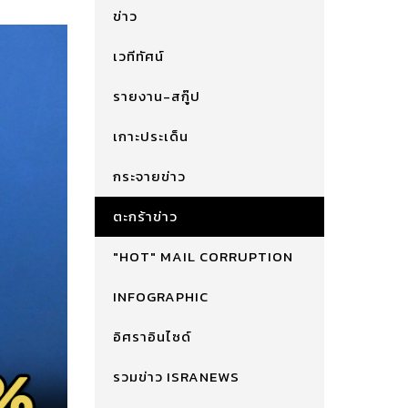
ข่าว
เวทีทัศน์
รายงาน-สกู๊ป
เกาะประเด็น
กระจายข่าว
ตะกร้าข่าว
"HOT" MAIL CORRUPTION
INFOGRAPHIC
อิศราอินไซด์
รวมข่าว ISRANEWS