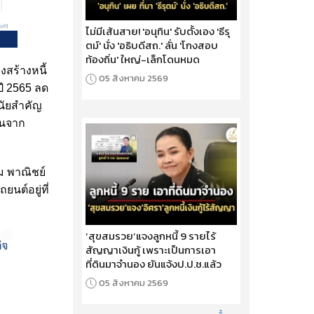
ไม่มีเส้นสาย! 'อนุทิน' รับตั้งเอง 'ธีรุ
ตม์' นั่ง 'อธิบดีสถ.' ลั่น 'โกงสอบ
ท้องถิ่น' ใหญ่-เล็กโดนหมด
สร้างหนี้
05 สิงหาคม 2569
ี 2565 ลด
ีนัยสำคัญ
ึ้นจาก
ม พาณิชย์
นต์อยู่ที่
‘สุขสมรวย’แจงลูกหนี้ 9 รายไร้
สัญญาเงินกู้ เพราะเป็นการเอา
ที่ดินมาจำนอง ยันแจ้งป.ป.ช.แล้ว
05 สิงหาคม 2569