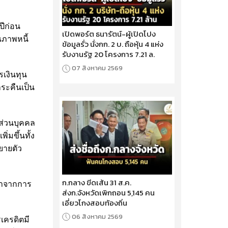
ปีก่อน
เปิดพอร์ต ธนารัตน์-ผู้เปิดโปง
ณภาพหนี้
ข้อมูลรั่ว นั่งกก. 2 บ. ถือหุ้น 4 แห่ง
รับงานรัฐ 20 โครงการ 7.21 ล.
07 สิงหาคม 2569
รเงินทุน
ำระคืนเป็น
อส่วนบุคคล
่มขึ้นทั้ง
ยายตัว
ก.กลาง ขีดเส้น 31 ส.ค.
ต่ำจากการ
ส่งก.จังหวัดเพิกถอน 5,145 คน
เอี่ยวโกงสอบท้องถิ่น
06 สิงหาคม 2569
เครดิตมี