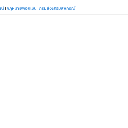
รณ์
|
กฎหมายฟอกเงิน
|
กรมส่งเสริมสหกรณ์