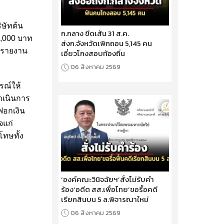
ิษัทต้น
ก.กลาง ขีดเส้น 31 ส.ค.
0,000 บาท
ส่งก.จังหวัดเพิกถอน 5,145 คน
ารรายงาน
เอี่ยวโกงสอบท้องถิ่น
06 สิงหาคม 2569
รณ์ให้
ดำเนินการ
ฟอกเงิน
จแก่
โทษทั้ง
‘องค์คณะวินิจฉัยฯ’สั่งไม่รับคำ
ร้อง‘อดีต สส.เพื่อไทย’ขอรื้อคดี
เรียกสินบน 5 ล.พิจารณาใหม่
06 สิงหาคม 2569