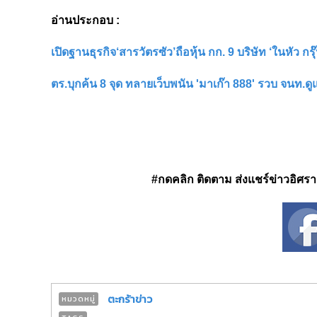
อ่านประกอบ :
เปิดฐานธุรกิจ‘สารวัตรซัว’ถือหุ้น กก. 9 บริษัท ‘ในหัว กรุ๊
ตร.บุกค้น 8 จุด ทลายเว็บพนัน 'มาเก๊า 888' รวบ จนท.
#กดคลิก ติดตาม ส่งแชร์ข่าวอิศรา ได
ตะกร้าข่าว
หมวดหมู่