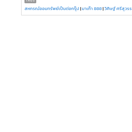
TAGS
สหกรณ์ออมทรัพย์เป็นต่อกรุ๊ป
|
มาเก๊า 888
|
วิศิษฐ์ ศรีสุวร