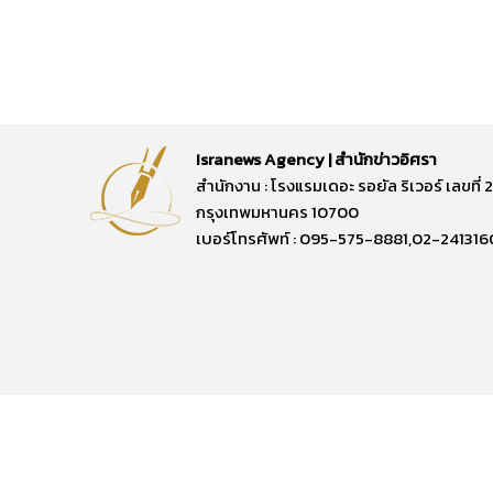
Isranews Agency | สำนักข่าวอิศรา
สำนักงาน : โรงแรมเดอะ รอยัล ริเวอร์ เลขท
กรุงเทพมหานคร 10700
เบอร์โทรศัพท์ : 095-575-8881,02-241316