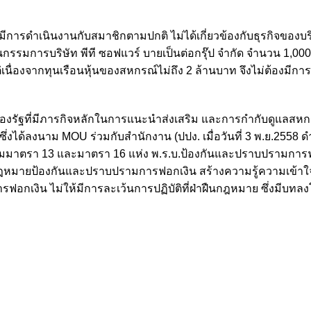
การดำเนินงานกับสมาชิกตามปกติ ไม่ได้เกี่ยวข้องกับธุรกิจของบร
ธานกรรมการบริษัท พีที ซอฟแวร์ บายเป็นต่อกรุ๊ป จำกัด จำนวน 1,00
ต่เนื่องจากทุนเรือนหุ้นของสหกรณ์ไม่ถึง 2 ล้านบาท จึงไม่ต้องมีก
ของรัฐที่มีภารกิจหลักในการแนะนำส่งเสริม และการกำกับดูแลสหก
่งได้ลงนาม MOU ร่วมกับสำนักงาน (ปปง. เมื่อวันที่ 3 พ.ย.2558 
านตามมาตรา 13 และมาตรา 16 แห่ง พ.ร.บ.ป้องกันและปราบปรามการ
ามกฎหมายป้องกันและปราบปรามการฟอกเงิน สร้างความรู้ความเข้าใ
ารฟอกเงิน ไม่ให้มีการละเว้นการปฏิบัติที่ฝ่าฝืนกฎหมาย ซึ่งมีบทลง