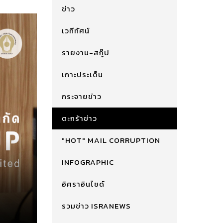
ข่าว
เวทีทัศน์
รายงาน-สกู๊ป
เกาะประเด็น
กระจายข่าว
ตะกร้าข่าว
"HOT" MAIL CORRUPTION
INFOGRAPHIC
อิศราอินไซด์
รวมข่าว ISRANEWS