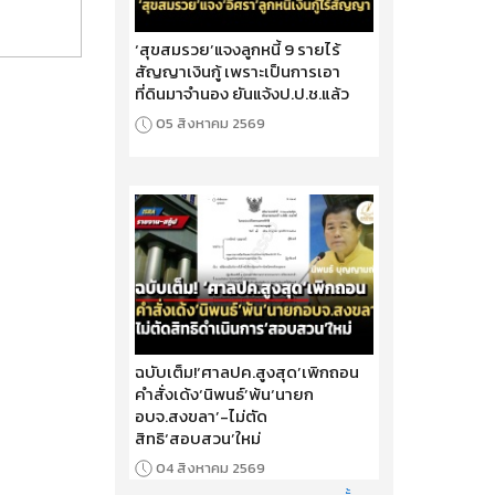
‘สุขสมรวย’แจงลูกหนี้ 9 รายไร้
สัญญาเงินกู้ เพราะเป็นการเอา
ที่ดินมาจำนอง ยันแจ้งป.ป.ช.แล้ว
05 สิงหาคม 2569
ฉบับเต็ม!‘ศาลปค.สูงสุด’เพิกถอน
คำสั่งเด้ง‘นิพนธ์’พ้น‘นายก
อบจ.สงขลา’-ไม่ตัด
สิทธิ‘สอบสวน’ใหม่
04 สิงหาคม 2569