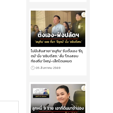
ไม่มีเส้นสาย! 'อนุทิน' รับตั้งเอง 'ธีรุ
ตม์' นั่ง 'อธิบดีสถ.' ลั่น 'โกงสอบ
ท้องถิ่น' ใหญ่-เล็กโดนหมด
05 สิงหาคม 2569