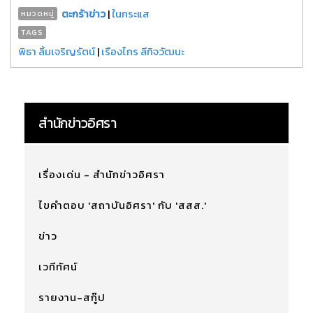
ตะกร้าข่าว
|
ในกระแส
หมวดหมู่
TAGS
พิธา ลิ้มเจริญรัตน์
|
เรืองไกร ลีกิจวัฒนะ
สำนักข่าวอิศรา
เรื่องเด่น - สำนักข่าวอิศรา
ไขคำตอบ 'สถาบันอิศรา' กับ 'สสส.'
ข่าว
เวทีทัศน์
รายงาน-สกู๊ป