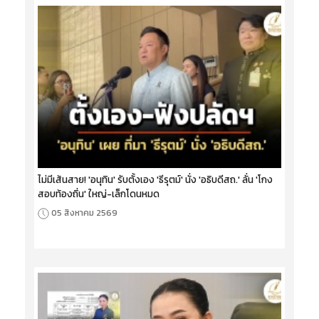
ไม่มีเส้นสาย! 'อนุทิน' รับตั้งเอง 'ธีรุตม์' นั่ง 'อธิบดีสถ.' ลั่น 'โกง
สอบท้องถิ่น' ใหญ่-เล็กโดนหมด
05 สิงหาคม 2569