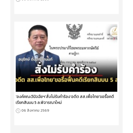
‘องค์คณะวินิจฉัยฯ’สั่งไม่รับคำร้อง‘อดีต สส.เพื่อไทย’ขอรื้อคดี
เรียกสินบน 5 ล.พิจารณาใหม่
06 สิงหาคม 2569