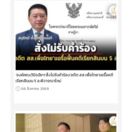
‘องค์คณะวินิจฉัยฯ’สั่งไม่รับคำร้อง‘อดีต สส.เพื่อไทย’ขอรื้อคดี
เรียกสินบน 5 ล.พิจารณาใหม่
06 สิงหาคม 2569