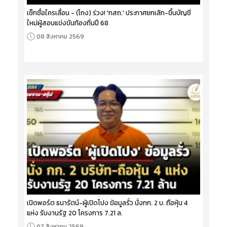
เช็กชื่อใครเลื่อน - (โกง) ร่วง! 'กสถ.' ประกาศยกเลิก-ขึ้นบัญชี
ใหม่ผู้สอบแข่งขันท้องถิ่นปี 68
08 สิงหาคม 2569
เปิดพอร์ต ธนารัตน์-ผู้เปิดโปง ข้อมูลรั่ว นั่งกก. 2 บ. ถือหุ้น 4
แห่ง รับงานรัฐ 20 โครงการ 7.21 ล.
07 สิงหาคม 2569