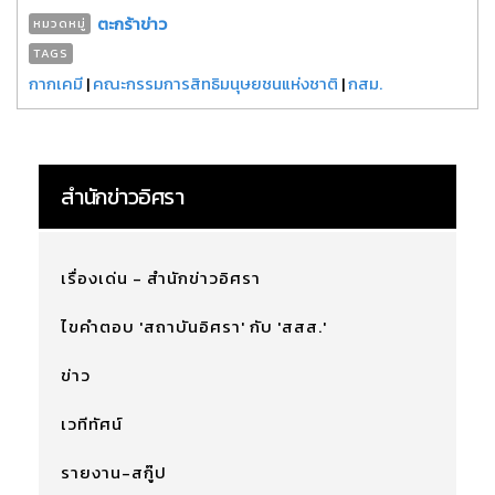
ตะกร้าข่าว
หมวดหมู่
TAGS
กากเคมี
|
คณะกรรมการสิทธิมนุษยชนแห่งชาติ
|
กสม.
สำนักข่าวอิศรา
เรื่องเด่น - สำนักข่าวอิศรา
ไขคำตอบ 'สถาบันอิศรา' กับ 'สสส.'
ข่าว
เวทีทัศน์
รายงาน-สกู๊ป