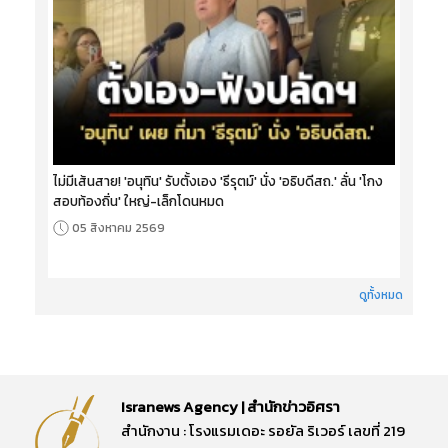
ไม่มีเส้นสาย! 'อนุทิน' รับตั้งเอง 'ธีรุตม์' นั่ง 'อธิบดีสถ.' ลั่น 'โกง
สอบท้องถิ่น' ใหญ่-เล็กโดนหมด
05 สิงหาคม 2569
ดูทั้งหมด
Isranews Agency | สำนักข่าวอิศรา
สำนักงาน : โรงแรมเดอะ รอยัล ริเวอร์ เลขที่ 219