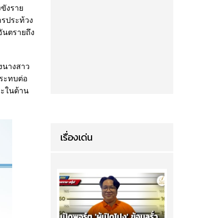
งขังราย
หารประท้วง
บอันตรายถึง
องนางสาว
กระทบต่อ
าะในด้าน
เรื่องเด่น