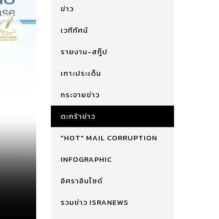
ข่าว
เวทีทัศน์
รายงาน-สกู๊ป
เกาะประเด็น
กระจายข่าว
ตะกร้าข่าว
"HOT" MAIL CORRUPTION
INFOGRAPHIC
อิศราอินไซด์
รวมข่าว ISRANEWS