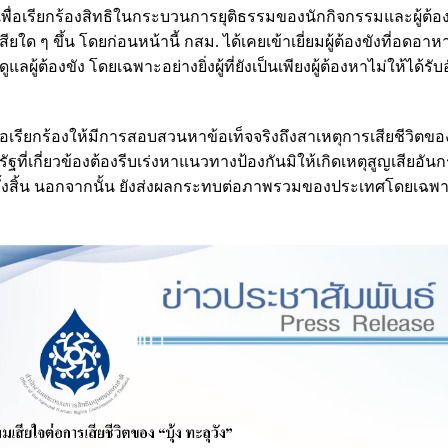
ื่อเรียกร้องสิทธิในกระบวนการยุติธรรมของนักกิจกรรมและผู้ต้อ
ียใด ๆ ขึ้น โดยก่อนหน้านี้ กสม. ได้เคยเข้าเยี่ยมผู้ต้องขังที่อดอา
ต้องขัง โดยเฉพาะอย่างยิ่งผู้ที่ยังเป็นเพียงผู้ต้องหาไม่ให้ได้รั
รียกร้องให้มีการสอบสวนหาข้อเท็จจริงถึงสาเหตุการเสียชีวิตข
ี่เกี่ยวข้องต้องรีบเร่งหาแนวทางป้องกันมิให้เกิดเหตุสูญเสียอัน
อใครทั้งสิ้น นอกจากนั้น ยังส่งผลกระทบต่อภาพรวมของประเทศโดยเฉพ