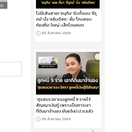
ไม่มีเส้นสาย! 'อนุทิน' รับตั้งเอง 'ธีรุ
ตม์' นั่ง 'อธิบดีสถ.' ลั่น 'โกงสอบ
ท้องถิ่น' ใหญ่-เล็กโดนหมด
05 สิงหาคม 2569
‘สุขสมรวย’แจงลูกหนี้ 9 รายไร้
สัญญาเงินกู้ เพราะเป็นการเอา
ที่ดินมาจำนอง ยันแจ้งป.ป.ช.แล้ว
05 สิงหาคม 2569