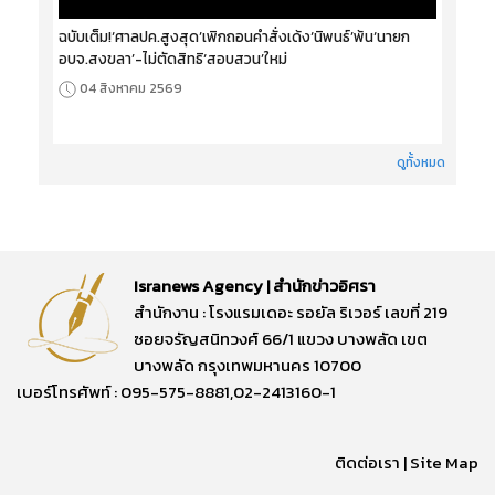
ฉบับเต็ม!‘ศาลปค.สูงสุด’เพิกถอนคำสั่งเด้ง‘นิพนธ์’พ้น‘นายก
อบจ.สงขลา’-ไม่ตัดสิทธิ‘สอบสวน’ใหม่
04 สิงหาคม 2569
ดูทั้งหมด
Isranews Agency | สำนักข่าวอิศรา
สำนักงาน : โรงแรมเดอะ รอยัล ริเวอร์ เลขที่ 219
ซอยจรัญสนิทวงศ์ 66/1 แขวง บางพลัด เขต
บางพลัด กรุงเทพมหานคร 10700
เบอร์โทรศัพท์ : 095-575-8881,02-2413160-1
ติดต่อเรา
|
Site Map