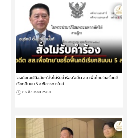
‘องค์คณะวินิจฉัยฯ’สั่งไม่รับคำร้อง‘อดีต สส.เพื่อไทย’ขอรื้อคดี
เรียกสินบน 5 ล.พิจารณาใหม่
06 สิงหาคม 2569