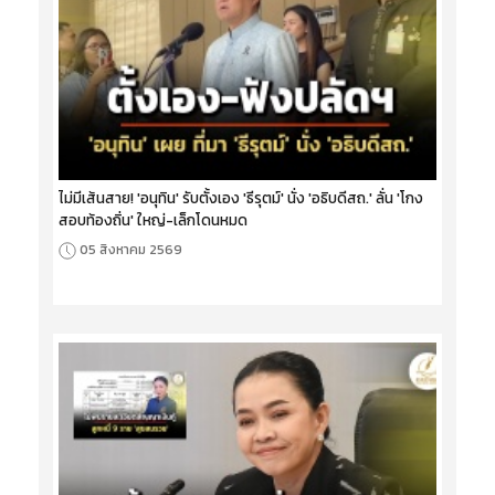
ไม่มีเส้นสาย! 'อนุทิน' รับตั้งเอง 'ธีรุตม์' นั่ง 'อธิบดีสถ.' ลั่น 'โกง
สอบท้องถิ่น' ใหญ่-เล็กโดนหมด
05 สิงหาคม 2569