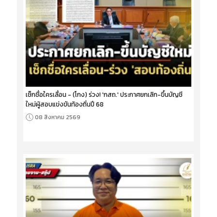
เช็กชื่อใครเลื่อน - (โกง) ร่วง! 'กสถ.' ประกาศยกเลิก-ขึ้นบัญชี
ใหม่ผู้สอบแข่งขันท้องถิ่นปี 68
08 สิงหาคม 2569