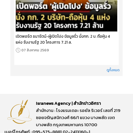
เปิดพอร์ต ธนารัตน์-ผู้เปิดโปง ข้อมูลรั่ว นั่งกก. 2 บ. ถือหุ้น 4
แห่ง รับงานรัฐ 20 โครงการ 7.21 ล.
07 สิงหาคม 2569
ดูทั้งหมด
Isranews Agency | สำนักข่าวอิศรา
สำนักงาน : โรงแรมเดอะ รอยัล ริเวอร์ เลขที่ 219
ซอยจรัญสนิทวงศ์ 66/1 แขวง บางพลัด เขต
บางพลัด กรุงเทพมหานคร 10700
เบอร์โทรศัพท์ : 095-575-8881,02-2413160-1