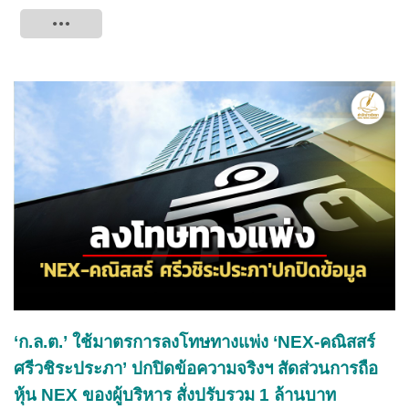
Tweet
‘ก.ล.ต.’ ใช้มาตรการลงโทษทางแพ่ง ‘NEX-คณิสสร์
ศรีวชิระประภา’ ปกปิดข้อความจริงฯ สัดส่วนการถือ
หุ้น NEX ของผู้บริหาร สั่งปรับรวม 1 ล้านบาท