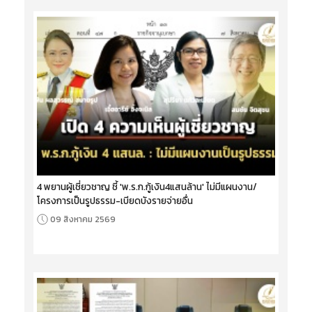
4 พยานผู้เชี่ยวชาญ ชี้ 'พ.ร.ก.กู้เงิน4แสนล้าน' ไม่มีแผนงาน/
โครงการเป็นรูปธรรม-เบียดบังรายจ่ายอื่น
09 สิงหาคม 2569