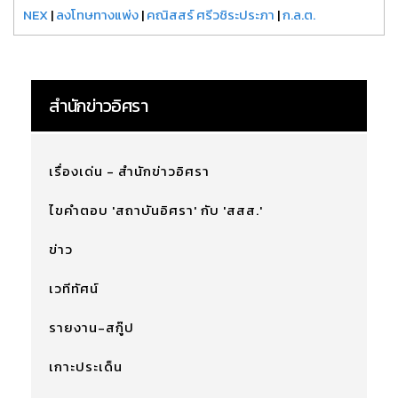
NEX
|
ลงโทษทางแพ่ง
|
คณิสสร์ ศรีวชิระประภา
|
ก.ล.ต.
สำนักข่าวอิศรา
เรื่องเด่น - สำนักข่าวอิศรา
ไขคำตอบ 'สถาบันอิศรา' กับ 'สสส.'
ข่าว
เวทีทัศน์
รายงาน-สกู๊ป
เกาะประเด็น