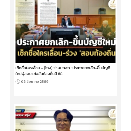
เช็กชื่อใครเลื่อน - (โกง) ร่วง! 'กสถ.' ประกาศยกเลิก-ขึ้นบัญชี
ใหม่ผู้สอบแข่งขันท้องถิ่นปี 68
08 สิงหาคม 2569