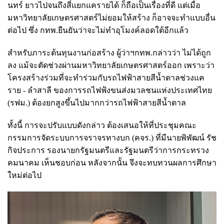
นทร์ ยาวไปจนถึงสี่แยกแครายได้ ก็ถือเป็นเรื่องที่ดี แต่เมื่อ
มหาวิทยาลัยเกษตรศาสตร์ไม่ยอมให้สร้าง ก็อาจจะทำแบบอื่น
ต่อไป ซึ่ง กทพ.ยืนยันว่าจะไม่ทำอุโมงค์ลอดใต้อีกแล้ว
สำหรับภาระต้นทุนงานก่อสร้าง ผู้ว่าฯกทพ.กล่าวว่า ไม่ได้ถูก
ลง แม้จะตัดช่วงผ่านมหาวิทยาลัยเกษตรศาสตร์ออก เพราะว่า
โครงสร้างร่วมที่จะทำร่วมกับรถไฟฟ้าสายสีน้ำตาลช่วงแค
ราย - ลำสาลี ของการรถไฟฟ้งขนส่งมวลชนแห่งประเทศไทย
(รฟม.) ต้องยกสูงขึ้นไปมากกว่ารถไฟฟ้าสายสีน้ำตาล
ทั้งนี้ การจะปรับแบบดังกล่าว ต้องเสนอให้ที่ประชุมคณะ
กรรมการจัดระบบการจราจรทางบก (คจร.) ที่มีนายพิพัฒน์ รัช
กิจประการ รองนายกรัฐมนตรีและรัฐมนตรีว่าการกระทรวง
คมนาคม เห็นชอบก่อน หลังจากนั้น จึงจะทบทวนผลการศึกษา
ใหม่ต่อไป