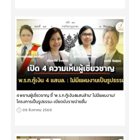
4 พยานผู้เชี่ยวชาญ ชี้ 'พ.ร.ก.กู้เงิน4แสนล้าน' ไม่มีแผนงาน/
โครงการเป็นรูปธรรม-เบียดบังรายจ่ายอื่น
09 สิงหาคม 2569