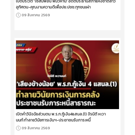
เปิดประวัติ 'ไซสมพอน พมวิหาน' อดีตประธานสภาแห่งชาติลาว
อุทิศตน-คุณงามความดีเพื่อปย.ปชช.ทุกชนเผ่า
09 สิงหาคม 2569
เปิดคำวินิจฉัยส่วนตน พ.ร.ก.กู้เงิน4แสนล.(1) จิรนิติ หะวา
นนท์:ทำลายวินัยการเงินฯ-ประชาชนรับภาระหนี้
09 สิงหาคม 2569