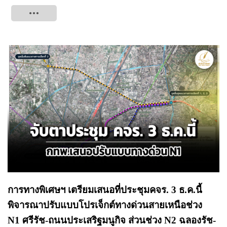
Tweet
การทางพิเศษฯ เตรียมเสนอที่ประชุมคจร. 3 ธ.ค.นี้
พิจารณาปรับแบบโปรเจ็กต์ทางด่วนสายเหนือช่วง
N1 ศรีรัช-ถนนประเสริฐมนูกิจ ส่วนช่วง N2 ฉลองรัช-