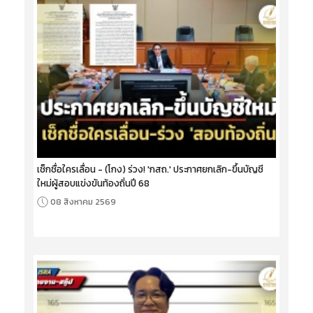
เช็กชื่อใครเลื่อน - (โกง) ร่วง! 'กสถ.' ประกาศยกเลิก-ขึ้นบัญชี
ใหม่ผู้สอบแข่งขันท้องถิ่นปี 68
08 สิงหาคม 2569