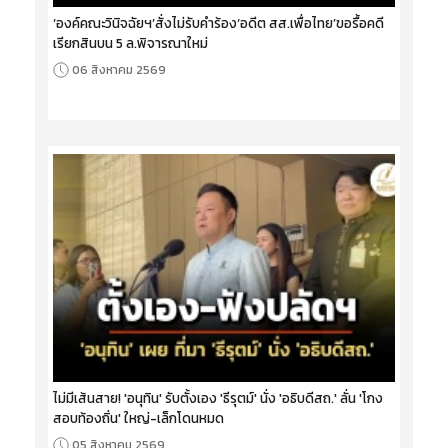
‘องค์คณะวินิจฉัยฯ’สั่งไม่รับคำร้อง‘อดีต สส.เพื่อไทย’ขอรื้อคดี
เรียกสินบน 5 ล.พิจารณาใหม่
06 สิงหาคม 2569
ไม่มีเส้นสาย! 'อนุทิน' รับตั้งเอง 'ธีรุตม์' นั่ง 'อธิบดีสถ.' ลั่น 'โกง
สอบท้องถิ่น' ใหญ่-เล็กโดนหมด
05 สิงหาคม 2569