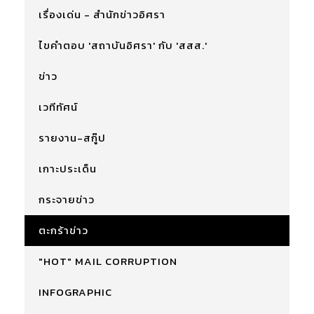
เรื่องเด่น - สำนักข่าวอิศรา
ไขคำตอบ 'สถาบันอิศรา' กับ 'สสส.'
ข่าว
เวทีทัศน์
รายงาน-สกู๊ป
เกาะประเด็น
กระจายข่าว
ตะกร้าข่าว
"HOT" MAIL CORRUPTION
INFOGRAPHIC