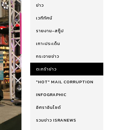
ข่าว
เวทีทัศน์
รายงาน-สกู๊ป
เกาะประเด็น
กระจายข่าว
ตะกร้าข่าว
"HOT" MAIL CORRUPTION
INFOGRAPHIC
อิศราอินไซด์
รวมข่าว ISRANEWS