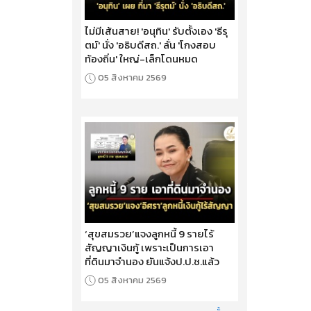
ไม่มีเส้นสาย! 'อนุทิน' รับตั้งเอง 'ธีรุ
ตม์' นั่ง 'อธิบดีสถ.' ลั่น 'โกงสอบ
ท้องถิ่น' ใหญ่-เล็กโดนหมด
05 สิงหาคม 2569
‘สุขสมรวย’แจงลูกหนี้ 9 รายไร้
สัญญาเงินกู้ เพราะเป็นการเอา
ที่ดินมาจำนอง ยันแจ้งป.ป.ช.แล้ว
05 สิงหาคม 2569