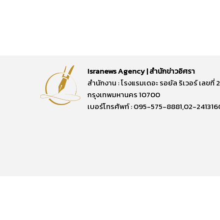
Isranews Agency | สำนักข่าวอิศรา
สำนักงาน : โรงแรมเดอะ รอยัล ริเวอร์ เลขท
กรุงเทพมหานคร 10700
เบอร์โทรศัพท์ : 095-575-8881,02-241316