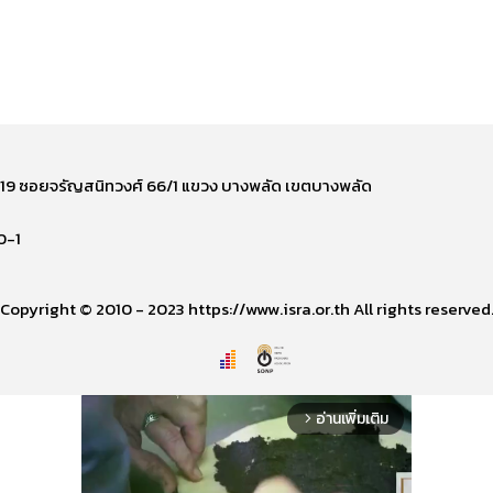
ี่ 219 ซอยจรัญสนิทวงศ์ 66/1 แขวง บางพลัด เขตบางพลัด
0-1
Copyright © 2010 - 2023 https://www.isra.or.th All rights reserved
อ่านเพิ่มเติม
arrow_forward_ios