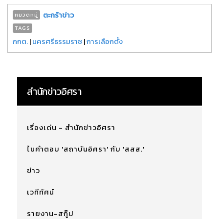
ตะกร้าข่าว
หมวดหมู่
TAGS
กกต.
|
นครศรีธรรมราช
|
การเลือกตั้ง
สำนักข่าวอิศรา
เรื่องเด่น - สำนักข่าวอิศรา
ไขคำตอบ 'สถาบันอิศรา' กับ 'สสส.'
ข่าว
เวทีทัศน์
รายงาน-สกู๊ป