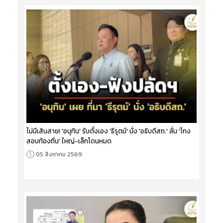
ไม่มีเส้นสาย! 'อนุทิน' รับตั้งเอง 'ธีรุตม์' นั่ง 'อธิบดีสถ.' ลั่น 'โกง
สอบท้องถิ่น' ใหญ่-เล็กโดนหมด
05 สิงหาคม 2569