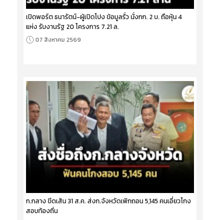
เปิดพอร์ต ธนารัตน์-ผู้เปิดโปง ข้อมูลรั่ว นั่งกก. 2 บ. ถือหุ้น 4
แห่ง รับงานรัฐ 20 โครงการ 7.21 ล.
07 สิงหาคม 2569
ก.กลาง ขีดเส้น 31 ส.ค. ส่งก.จังหวัดเพิกถอน 5,145 คนเอี่ยวโกง
สอบท้องถิ่น