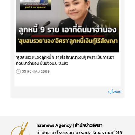
‘สุขสมรวย’แจงลูกหนี้ 9 รายไร้สัญญาเงินกู้ เพราะเป็นการเอา
ที่ดินมาจำนอง ยันแจ้งป.ป.ช.แล้ว
05 สิงหาคม 2569
ดูทั้งหมด
Isranews Agency | สำนักข่าวอิศรา
สำนักงาน : โรงแรมเดอะ รอยัล ริเวอร์ เลขที่ 219