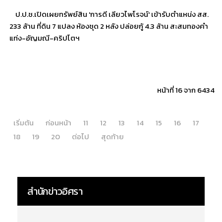
ป.ป.ช.เปิดเผยทรัพย์สิน 'การดี เลียวไพโรจน์' เข้ารับตำแหน่ง สส.
233 ล้าน ที่ดิน 7 แปลง ห้องชุด 2 หลัง ปล่อยกู้ 4.3 ล้าน สะสมทองคำ
แท่ง-อัญมณี-คริปโตฯ
หน้าที่ 16 จาก 6434
เริ่มต้น
ก่อนหน้า
11
12
13
14
15
16
17
18
19
20
ต่อไป
สุดท้าย
สำนักข่าวอิศรา