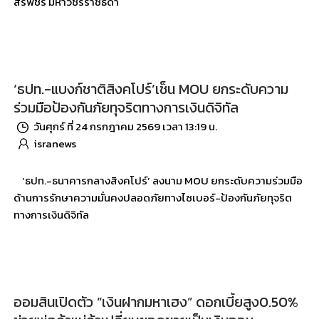
สิริพัชร มหาวัชรราชธิดา
‘ธปท.-แบงก์ชาติสิงคโปร์’เช็น MOU ยกระดับความ
ร่วมมือป้องกันภัยทุจริตทางการเงินดิจิทัล
วันศุกร์ ที่ 24 กรกฎาคม 2569 เวลา 13:19 น.
isranews
‘ธปท.-ธนาคารกลางสิงคโปร์’ ลงนาม MOU ยกระดับความร่วมมือ
ด้านการรักษาความมั่นคงปลอดภัยทางไซเบอร์-ป้องกันภัยทุจริต
ทางการเงินดิจิทัล
ออมสินเปิดตัว “เงินฝากมหาเฮง” ดอกเบี้ยสูง0.50%