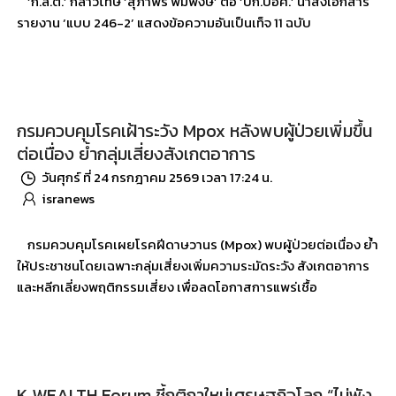
‘ก.ล.ต.’ กล่าวโทษ ‘สุภาพร พิมพงษ์’ ต่อ ‘บก.ปอศ.’ นำส่งเอกสาร
รายงาน ‘แบบ 246-2’ แสดงข้อความอันเป็นเท็จ 11 ฉบับ
กรมควบคุมโรคเฝ้าระวัง Mpox หลังพบผู้ป่วยเพิ่มขึ้น
ต่อเนื่อง ย้ำกลุ่มเสี่ยงสังเกตอาการ
วันศุกร์ ที่ 24 กรกฎาคม 2569 เวลา 17:24 น.
isranews
กรมควบคุมโรคเผยโรคฝีดาษวานร (Mpox) พบผู้ป่วยต่อเนื่อง ย้ำ
ให้ประชาชนโดยเฉพาะกลุ่มเสี่ยงเพิ่มความระมัดระวัง สังเกตอาการ
และหลีกเลี่ยงพฤติกรรมเสี่ยง เพื่อลดโอกาสการแพร่เชื้อ
K WEALTH Forum ชี้กติกาใหม่เศรษฐกิจโลก “ไม่พัง