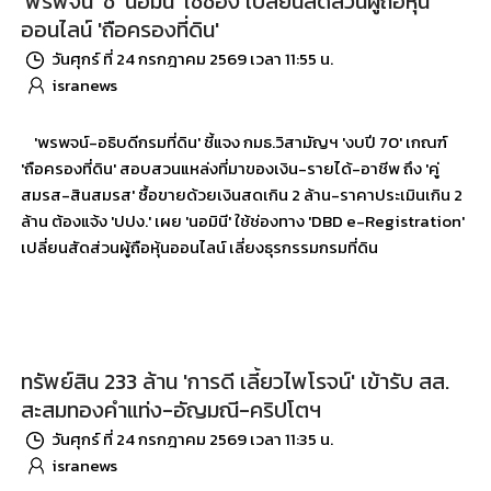
'พรพจน์' ชี้ 'นอมินี' ใช้ช่อง เปลี่ยนสัดส่วนผู้ถือหุ้น
ออนไลน์ 'ถือครองที่ดิน'
วันศุกร์ ที่ 24 กรกฎาคม 2569 เวลา 11:55 น.
isranews
'พรพจน์-อธิบดีกรมที่ดิน' ชี้แจง กมธ.วิสามัญฯ 'งบปี 70' เกณฑ์
'ถือครองที่ดิน' สอบสวนแหล่งที่มาของเงิน-รายได้-อาชีพ ถึง 'คู่
สมรส-สินสมรส' ซื้อขายด้วยเงินสดเกิน 2 ล้าน-ราคาประเมินเกิน 2
ล้าน ต้องแจ้ง 'ปปง.' เผย 'นอมินี' ใช้ช่องทาง 'DBD e-Registration'
เปลี่ยนสัดส่วนผู้ถือหุ้นออนไลน์ เลี่ยงธุรกรรมกรมที่ดิน
ทรัพย์สิน 233 ล้าน 'การดี เลี้ยวไพโรจน์' เข้ารับ สส.
สะสมทองคำแท่ง-อัญมณี-คริปโตฯ
วันศุกร์ ที่ 24 กรกฎาคม 2569 เวลา 11:35 น.
isranews