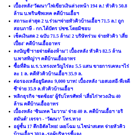
เบื้องหลัง‘วัฒนา’ไฟเขียวเงินล่วงหน้า 194 ล.! หัวคิว 50.8
ล้าน บ.พรินซิพเทค คดีบ้านเอื้อฯ
สถานะล่าสุด 2 บ.ร่วมฯจ่ายหัวคิวบ้านเอื้อฯ 71.5 ล.! ถูก
สอบภาษี - กก.ได้บัตร ปชช.โดยมิชอบ
เช็คเงินสด 2 ฉบับ 71.5 ล้าน! 2 บริษัทร่วม จ่ายหัวคิว 'เสี่ย
เปี๋ยง' คดีบ้านเอื้ออาทร
ลงบัญชี‘รายจ่ายต้องห้าม’! เบื้องหลัง หัวคิว 82.5 ล้าน
บ.พาสทิญ่าฯ คดีบ้านเอื้ออาทร
ซื้อที่ดิน ม.ร.ว.ทรงเทวัญไร่ละ 5.5 แสน ขายการเคหะฯไร่
ละ 1 ล. คดีหัวคิวบ้านเอื้อฯ 35.9 ล.
ต่อรองเหลือยูนิตละ 9,000 บาท! เบื้องหลัง ‘เอสเอสอี-พีเจดี
ซี’จ่าย 35.9 ล.หัวคิวบ้านเอื้อฯ
พลิกธุรกิจ ‘ชดช้อย’ ผู้รับโทรศัพท์ ‘เสี่ยไก่’ทวงเงิน 40
ล้าน คดีบ้านเอื้ออาทร
เบื้องหลัง ‘ซินเทค ไมวาน’ จ่าย 40 ล. คดีบ้านเอื้อฯ ‘อริ
สมันต์’ เจรจา - ‘วัฒนา’ โทร.ทวง
อยู่ชั้น 17 ตึกอิตัลไทย! เผยโฉม บ.ไชน่าสเตท จ่ายหัวคิว
บ้านเอื้อฯ 301ล.-รอผู้บริหารชี้แจง