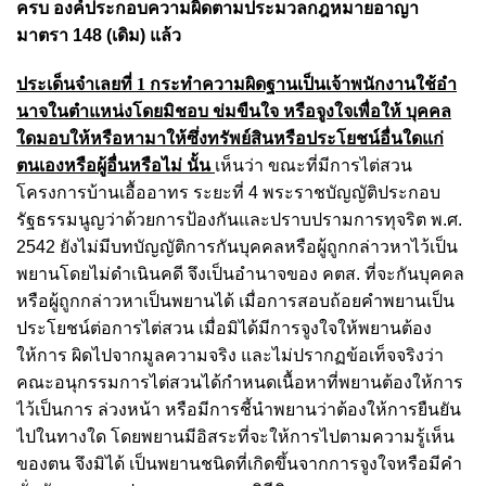
ครบ องค์ประกอบความผิดตามประมวลกฎหมายอาญา
มาตรา 148 (เดิม) แล้ว
ประเด็นจําเลยที่ 1 กระทําความผิดฐานเป็นเจ้าพนักงานใช้อํา
นาจในตําแหน่งโดยมิชอบ ข่มขืนใจ หรือจูงใจเพื่อให้ บุคคล
ใดมอบให้หรือหามาให้ซึ่งทรัพย์สินหรือประโยชน์อื่นใดแก่
ตนเองหรือผู้อื่นหรือไม่ นั้น
เห็นว่า ขณะที่มีการไต่สวน
โครงการบ้านเอื้ออาทร ระยะที่ 4 พระราชบัญญัติประกอบ
รัฐธรรมนูญว่าด้วยการป้องกันและปราบปรามการทุจริต พ.ศ.
2542 ยังไม่มีบทบัญญัติการกันบุคคลหรือผู้ถูกกล่าวหาไว้เป็น
พยานโดยไม่ดําเนินคดี จึงเป็นอํานาจของ คตส. ที่จะกันบุคคล
หรือผู้ถูกกล่าวหาเป็นพยานได้ เมื่อการสอบถ้อยคําพยานเป็น
ประโยชน์ต่อการไต่สวน เมื่อมิได้มีการจูงใจให้พยานต้อง
ให้การ ผิดไปจากมูลความจริง และไม่ปรากฏข้อเท็จจริงว่า
คณะอนุกรรมการไต่สวนได้กําหนดเนื้อหาที่พยานต้องให้การ
ไว้เป็นการ ล่วงหน้า หรือมีการชี้นําพยานว่าต้องให้การยืนยัน
ไปในทางใด โดยพยานมีอิสระที่จะให้การไปตามความรู้เห็น
ของตน จึงมิได้ เป็นพยานชนิดที่เกิดขึ้นจากการจูงใจหรือมีคํา