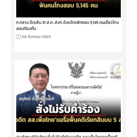
ก.กลาง ขีดเส้น 31 ส.ค. ส่งก.จังหวัดเพิกถอน 5,145 คนเอี่ยวโกง
สอบท้องถิ่น
06 สิงหาคม 2569
‘องค์คณะวินิจฉัยฯ’สั่งไม่รับคำร้อง‘อดีต สส.เพื่อไทย’ขอรื้อคดี