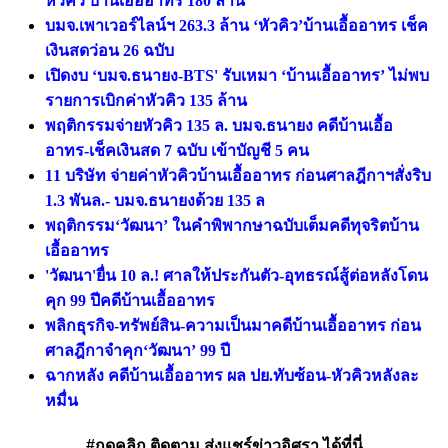
หัวคิว บ้านเอื้ออาทร 180 ล้าน
บมจ.เพาเวอร์ไลน์ฯ 263.3 ล้าน ‘หัวคิว’บ้านเอื้ออาทร เช็ค
เงินสดว่อน 26 ฉบับ
เปิดงบ ‘บมจ.ธนายง-BTS' รับเหมา ‘บ้านเอื้ออาทร’ ไม่พบ
รายการเบิกค่าหัวคิว 135 ล้าน
พฤติกรรมจ่ายหัวคิว 135 ล. บมจ.ธนายง คดีบ้านเอื้อ
อาทร-เช็คเงินสด 7 ฉบับ เข้าบัญชี 5 คน
11 บริษัท จ่ายค่าหัวคิวบ้านเอื้ออาทร ก่อนศาลฎีกาฯสั่งริบ
1.3 พันล.- บมจ.ธนายงด้วย 135 ล
พฤติกรรม‘วัฒนา’ ในคำพิพากษาฉบับเต็มคดีทุจริตบ้าน
เอื้ออาทร
'วัฒนา'ยื่น 10 ล.! ศาลให้ประกันตัว-อุทธรณ์สู้ต่อหลังโดน
คุก 99 ปีคดีบ้านเอื้ออาทร
พลิกธุรกิจ-ทรัพย์สิน-ความเป็นมาคดีบ้านเอื้ออาทร ก่อน
ศาลฎีกาจำคุก‘วัฒนา’ 99 ปี
ฉากหลัง คดีบ้านเอื้ออาทร ผล ปย.ทับซ้อน-หัวคิวหลังละ
หมื่น
#กดคลิก ติดตาม ส่งแชร์ข่าวอิศรา ได้ที่นี่