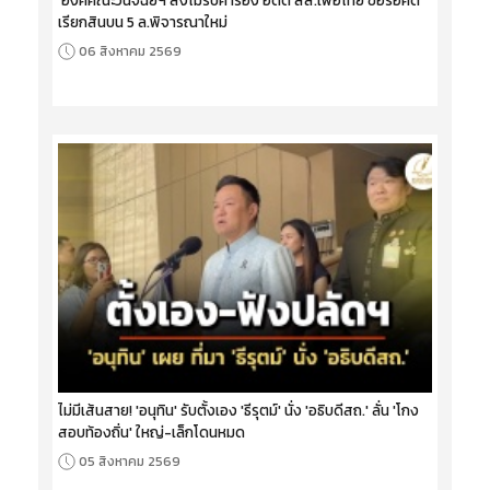
เรียกสินบน 5 ล.พิจารณาใหม่
06 สิงหาคม 2569
ไม่มีเส้นสาย! 'อนุทิน' รับตั้งเอง 'ธีรุตม์' นั่ง 'อธิบดีสถ.' ลั่น 'โกง
สอบท้องถิ่น' ใหญ่-เล็กโดนหมด
05 สิงหาคม 2569