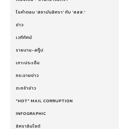
ไขคำตอบ 'สถาบันอิศรา' กับ 'สสส.'
ข่าว
เวทีทัศน์
รายงาน-สกู๊ป
เกาะประเด็น
กระจายข่าว
ตะกร้าข่าว
"HOT" MAIL CORRUPTION
INFOGRAPHIC
อิศราอินไซด์