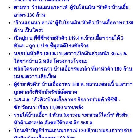
ตามหา 'ร้านแอนนาคาเฟ่' ผู้รับโอนเงิน ‘หัวคิว’บ้านเอื้อ
อาทร 130 ล้าน
‘ร้านแอนนา คาเฟ่’ ผู้รับโอนเงิน‘หัวคิว’บ้านเอื้ออาทร 130
ล้าน เป็นใคร?
เปิดปูม บ.พีซีซีฯจ่ายหัวคิว 149.4 ล.บ้านเอื้อฯ รายได้ 3
พันล. - ถูก ป.ป.ช.ชี้มูลคดีโรงพักร้าง
นอกปมหัวคิว 180 ล.! บ.เดวาฯเบิกเงินล่วงหน้า 365.5 ล.
ได้ซากบ้าน 2 หลัง โครงการโรจนะ
พลิกโครงการฉาว บ้านเอื้อฯร่มเกล้า ที่มาหัวคิว 180 ล้าน
บมจ.เดวาฯ-เสี่ยเปี๋ยง
ผู้จ่าย‘หัวคิว’ บ้านเอื้ออาทร 180 ล. สถานะตอนนี้ บ.เดวาฯ
ถูกศาลสั่งพิทักษ์ทรัพย์เด็ดขาด
149.4 ล. ‘หัวคิว’บ้านเอื้ออาทร กิจการร่วมค้าพีซีซี -
ซัด‘วัฒนา’ เรียก 11,000 บาท/หลัง
รายได้บ้านเอื้อฯ 4 พันล.!เจาะงบ ‘เพาเวอร์ไลน์ฯ’ พัวพัน
หัวคิว-ศาลปค.สั่งชดใช้กคช.อีก 568 ล.
โอนเข้าบัญชีร้านแอนนาคาเฟ 130 ล้าน! บมจ.เดวาฯ จ่าย