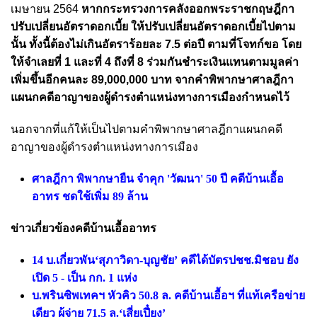
เมษายน 2564
หากกระทรวงการคลังออกพระราชกฤษฎีกา
ปรับเปลี่ยนอัตราดอกเบี้ย ให้ปรับเปลี่ยนอัตราดอกเบี้ยไปตาม
นั้น ทั้งนี้ต้องไม่เกินอัตราร้อยละ 7.5 ต่อปี ตามที่โจทก์ขอ โดย
ให้จําเลยที่ 1 และที่ 4 ถึงที่ 8 ร่วมกันชําระเงินแทนตามมูลค่า
เพิ่มขึ้นอีกคนละ 89,000,000 บาท จากคําพิพากษาศาลฎีกา
แผนกคดีอาญาของผู้ดํารงตําแหน่งทางการเมืองกําหนดไว้
นอกจากที่แก้ให้เป็นไปตามคําพิพากษาศาลฎีกาแผนกคดี
อาญาของผู้ดํารงตําแหน่งทางการเมือง
ศาลฎีกา พิพากษายืน จำคุก 'วัฒนา' 50 ปี คดีบ้านเอื้อ
อาทร ชดใช้เพิ่ม 89 ล้าน
ข่าวเกี่ยวข้องคดีบ้านเอื้ออาทร
14 บ.เกี่ยวพัน‘สุภาวิดา-บุญชัย’ คดีได้บัตรปชช.มิชอบ ยัง
เปิด 5 - เป็น กก. 1 แห่ง
บ.พรินซิพเทคฯ หัวคิว 50.8 ล. คดีบ้านเอื้อฯ ที่แท้เครือข่าย
เดียว ผู้จ่าย 71.5 ล.‘เสี่ยเปี๋ยง’