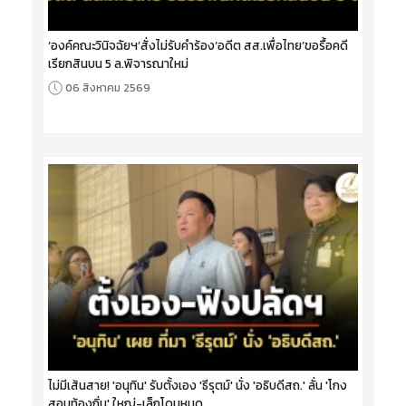
‘องค์คณะวินิจฉัยฯ’สั่งไม่รับคำร้อง‘อดีต สส.เพื่อไทย’ขอรื้อคดี
เรียกสินบน 5 ล.พิจารณาใหม่
06 สิงหาคม 2569
ไม่มีเส้นสาย! 'อนุทิน' รับตั้งเอง 'ธีรุตม์' นั่ง 'อธิบดีสถ.' ลั่น 'โกง
สอบท้องถิ่น' ใหญ่-เล็กโดนหมด