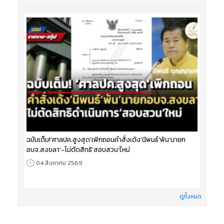
ฉบับเต็ม!‘ศาลปค.สูงสุด’เพิกถอนคำสั่งเด้ง‘นิพนธ์’พ้น‘นายก
อบจ.สงขลา’-ไม่ตัดสิทธิ‘สอบสวน’ใหม่
04 สิงหาคม 2569
ดูทั้งหมด