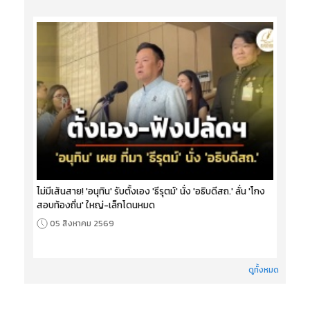
ไม่มีเส้นสาย! 'อนุทิน' รับตั้งเอง 'ธีรุตม์' นั่ง 'อธิบดีสถ.' ลั่น 'โกง
สอบท้องถิ่น' ใหญ่-เล็กโดนหมด
05 สิงหาคม 2569
ดูทั้งหมด