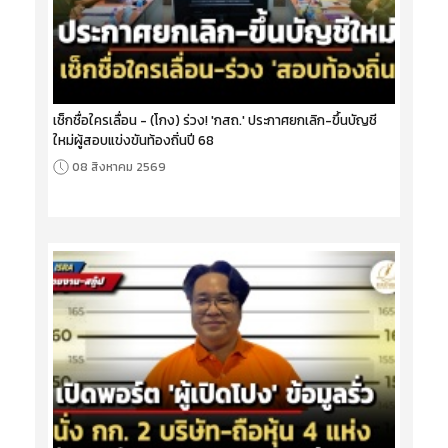
เช็กชื่อใครเลื่อน - (โกง) ร่วง! 'กสถ.' ประกาศยกเลิก-ขึ้นบัญชี
ใหม่ผู้สอบแข่งขันท้องถิ่นปี 68
08 สิงหาคม 2569