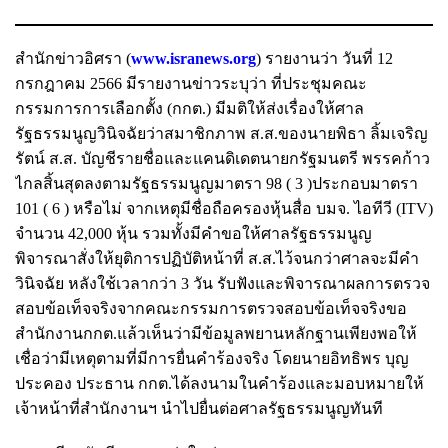
สำนักข่าวอิศรา (
www.isranews.org
) รายงานว่า วันที่ 12
กรกฎาคม 2566 มีรายงานข่าวระบุว่า ที่ประชุมคณะ
กรรมการ​การ​เลือกตั้ง​ (กกต.)​ มีมติให้ส่งเรื่องให้ศาล
รัฐธรรมนูญวินิจฉัยว่าสมาชิกภาพ ส.ส.ของนายพิธา ลิ้มเจริญ
รัตน์ ส.ส. บัญชีรายชื่อและแคนดิเดตนายกรัฐมนตรี พรรคก้าว
ไกลสิ้นสุดลงตามรัฐธรรมนูญมาตรา 98 ( 3 )ประกอบมาตรา
101 ( 6 ) หรือไม่ จากเหตุมีชื่อถือครองหุ้นสื่อ บมจ. ไอทีวี (ITV)
จำนวน 42,000 หุ้น รวมทั้งมีคำขอให้ศาลรัฐธรรมนูญ
พิจารณาสั่งให้ยุติการปฏิบัติหน้าที่ ส.ส.ไว้จนกว่าศาลจะมีคำ
วินิจฉัย หลังใช้เวลากว่า 3 วัน รับฟังและพิจารณาผลการตรวจ
สอบข้อเท็จจริงจากคณะกรรมการตรวจสอบข้อเท็จจริงขอ
สำนักงานกกต.แล้วเห็นว่ามีข้อมูลพยานหลักฐานเพียงพอให้
เชื่อว่ามีเหตุตามที่มีการยื่นคำร้องจริง โดยนายอิทธิพร บุญ
ประคอง ประธาน กกต.ได้ลงนามในคำร้องและมอบหมายให้
เจ้าหน้าที่สำนักงานฯ นำไปยื่นต่อศาลรัฐธรรมนูญทันที