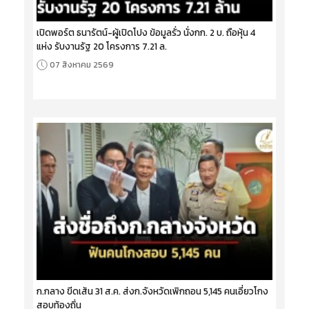
เปิดพอร์ต ธนารัตน์-ผู้เปิดโปง ข้อมูลรั่ว นั่งกก. 2 บ. ถือหุ้น 4
แห่ง รับงานรัฐ 20 โครงการ 7.21 ล.
07 สิงหาคม 2569
ก.กลาง ขีดเส้น 31 ส.ค. ส่งก.จังหวัดเพิกถอน 5,145 คนเอี่ยวโกง
สอบท้องถิ่น