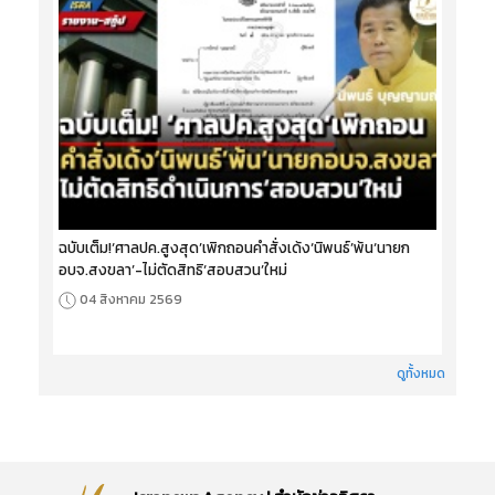
ฉบับเต็ม!‘ศาลปค.สูงสุด’เพิกถอนคำสั่งเด้ง‘นิพนธ์’พ้น‘นายก
อบจ.สงขลา’-ไม่ตัดสิทธิ‘สอบสวน’ใหม่
04 สิงหาคม 2569
ดูทั้งหมด