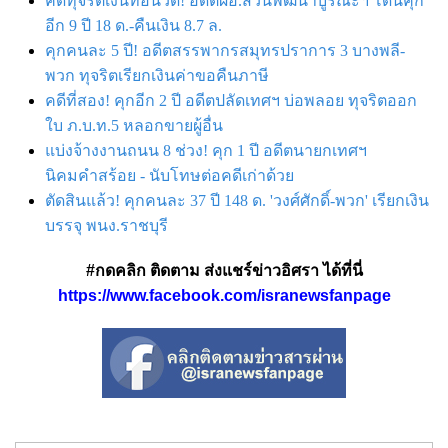
คดีทุจริตเงินทอนวัด! อดีตผอ.ส่วนพัฒนาบูรณะฯ โดนคุก
อีก 9 ปี 18 ด.-คืนเงิน 8.7 ล.
คุกคนละ 5 ปี! อดีตสรรพากรสมุทรปราการ 3 บางพลี-
พวก ทุจริตเรียกเงินค่าขอคืนภาษี
คดีที่สอง! คุกอีก 2 ปี อดีตปลัดเทศฯ บ่อพลอย ทุจริตออก
ใบ ภ.บ.ท.5 หลอกขายผู้อื่น
แบ่งจ้างงานถนน 8 ช่วง! คุก 1 ปี อดีตนายกเทศฯ
นิคมคำสร้อย - นับโทษต่อคดีเก่าด้วย
ตัดสินแล้ว! คุกคนละ 37 ปี 148 ด. 'วงศ์ศักดิ์-พวก' เรียกเงิน
บรรจุ พนง.ราชบุรี
#กดคลิก ติดตาม ส่งแชร์ข่าวอิศรา ได้ที่นี่
https://www.facebook.com/isranewsfanpage