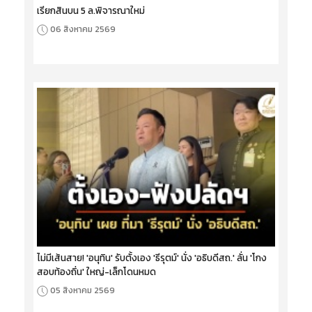
เรียกสินบน 5 ล.พิจารณาใหม่
06 สิงหาคม 2569
ไม่มีเส้นสาย! 'อนุทิน' รับตั้งเอง 'ธีรุตม์' นั่ง 'อธิบดีสถ.' ลั่น 'โกง
สอบท้องถิ่น' ใหญ่-เล็กโดนหมด
05 สิงหาคม 2569