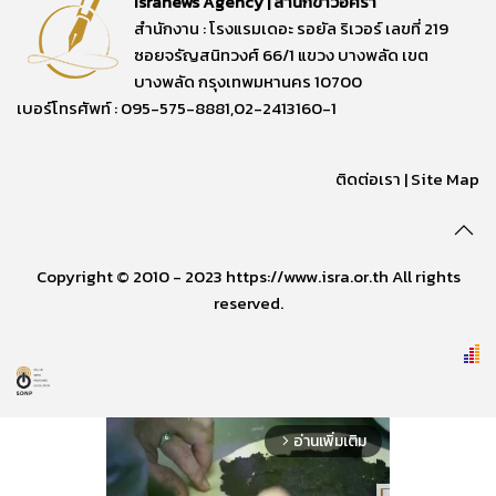
Isranews Agency | สำนักข่าวอิศรา
สำนักงาน : โรงแรมเดอะ รอยัล ริเวอร์ เลขที่ 219
ซอยจรัญสนิทวงศ์ 66/1 แขวง บางพลัด เขต
บางพลัด กรุงเทพมหานคร 10700
เบอร์โทรศัพท์ : 095-575-8881,02-2413160-1
ติดต่อเรา
|
Site Map
Copyright © 2010 - 2023 https://www.isra.or.th All rights
reserved.
อ่านเพิ่มเติม
arrow_forward_ios