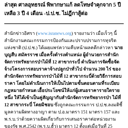
ล่าสุด ศาลอุทธรณ์ พิพากษาแก้ ลดโทษจำคุกจาก 5 ปี
เหลือ 3 ปี 4 เดือน -
ป.ป.ช. ไม่ฎีกาสู้ต่อ
สำนักข่าวอิศรา (
www.isranews.org
) รายงานว่า เมื่อเร็วๆ นี้
สำนักงานคณะกรรมการป้องกันและปราบปรามการทุจริต
แห่งชาติ (ป.ป.ช.) ได้เผยแพร่ความคืบหน้าผลคดีกล่าวหา
นาย
บุญสืบ สมัครราช เมื่อครั้งดำรงตำแหน่ง ผู้อำนวยการสำนัก
จัดการทรัพยากรป่าไม้ที่ 12 สาขากระบี่ ดำเนินการจัดซื้อจัด
จ้างโครงการสอบราคาจ้างปลูกป่าทั่วไป จำนวน 200 ไร่ ของ
สำนักจัดการทรัพยากรป่าไม้ที่ 12 สาขากระบี่ด้วยวิธีการสอบ
ราคา โดยไม่ดำเนินการให้เป็นไปตามขั้นตอนตามที่ระเบียบ
กฎหมายกำหนด เอื้อประโยชน์ให้แก่ผู้เสนอราคารายใดราย
หนึ่ง ให้ได้เข้าเป็นคู่สัญญากับสำนักจัดการทรัพยากรป่า ไม้ที่
12 สาขากระบี่ โดยมิชอบ
ซึ่งถูกคณะกรรมการ​ ป.ป.ช.​ลงมติชี้
มูลความผิดทางอาญา ตาม​ ป.อ.​มาตรา 151 มาตรา 157 และ
พ.ร.บ.ว่าด้วยความผิดเกี่ยวกับการเสนอราคาต่อหน่วยงาน
ของรัฐ พ.ศ.2542 (พ.ร.บ.ฮั้ว) มาตรา 12 ตั้งแต่เมื่อวันที่ 25