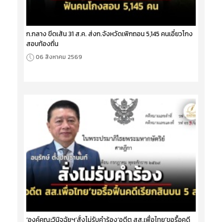
ก.กลาง ขีดเส้น 31 ส.ค. ส่งก.จังหวัดเพิกถอน 5,145 คนเอี่ยวโกง
สอบท้องถิ่น
06 สิงหาคม 2569
‘องค์คณะวินิจฉัยฯ’สั่งไม่รับคำร้อง‘อดีต สส.เพื่อไทย’ขอรื้อคดี