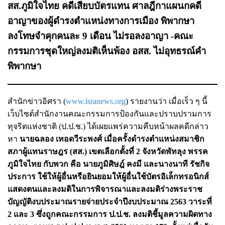
สส.ภูมิใจไทย คดีเสียบบัตรแทน ศาลฎีกาแผนกคดี
อาญาของผู้ดำรงตำแหน่งทางการเมือง พิพากษา
ลงโทษจำคุกคนละ 9 เดือน ไม่รอลงอาญา -คณะ
กรรมการชุดใหญ่ลงมติเห็นพ้อง อสส. ไม่อุทธรณ์คำ
พิพากษา
สำนักข่าวอิศรา (
www.isranews.org
) รายงานว่า เมื่อเร็ว ๆ นี้
เว็บไซต์สำนักงานคณะกรรมการป้องกันและปราบปรามการ
ทุจริตแห่งชาติ (ป.ป.ช.) ได้เผยแพร่ความคืบหน้าผลคดีกล่าว
หา
นายฉลอง เทอดวีระพงศ์ เมื่อครั้งดำรงตำแหน่งสมาชิก
สภาผู้แทนราษฎร (สส.) เขตเลือกตั้งที่ 2 จังหวัดพัทลุง พรรค
ภูมิใจไทย กับพวก คือ นายภูมิศิษฎ์ คงมี และนางนาที รัชกิจ
ประการ ใช้ให้ผู้อื่นหรือยินยอมให้ผู้อื่นใช้บัตรอิเล็กทรอนิกส์
แสดงตนและลงมติในการพิจารณาและลงมติร่างพระราช
บัญญัติงบประมาณรายจ่ายประจำปีงบประมาณ 2563 วาระที่
2 และ 3 ซึ่งถูกคณะกรรมการ ป.ป.ช. ลงมติชี้มูลความผิดทาง