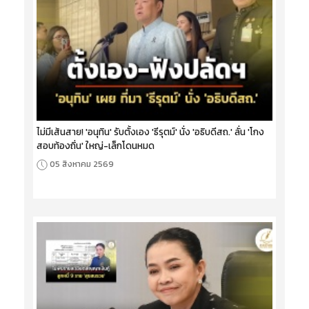
ไม่มีเส้นสาย! 'อนุทิน' รับตั้งเอง 'ธีรุตม์' นั่ง 'อธิบดีสถ.' ลั่น 'โกง
สอบท้องถิ่น' ใหญ่-เล็กโดนหมด
05 สิงหาคม 2569