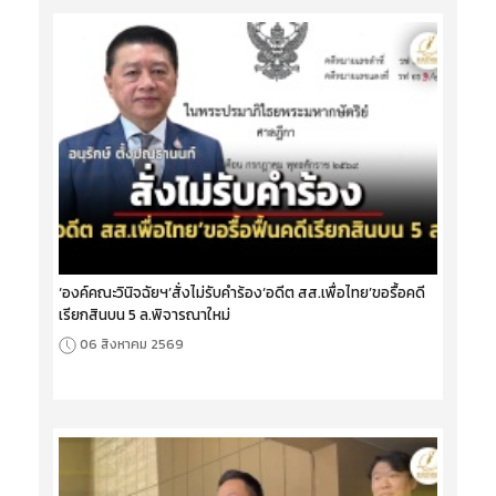
‘องค์คณะวินิจฉัยฯ’สั่งไม่รับคำร้อง‘อดีต สส.เพื่อไทย’ขอรื้อคดี
เรียกสินบน 5 ล.พิจารณาใหม่
06 สิงหาคม 2569