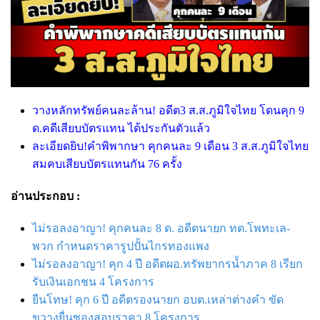
วางหลักทรัพย์คนละล้าน! อดีต3 ส.ส.ภูมิใจไทย โดนคุก 9
ด.คดีเสียบบัตรแทน ได้ประกันตัวแล้ว
ละเอียดยิบ!คำพิพากษา คุกคนละ 9 เดือน 3 ส.ส.ภูมิใจไทย
สมคบเสียบบัตรแทนกัน 76 ครั้ง
อ่านประกอบ :
ไม่รอลงอาญา! คุกคนละ 8 ด. อดีตนายก ทต.โพทะเล-
พวก กำหนดราคารูปปั้นไกรทองแพง
ไม่รอลงอาญา! คุก 4 ปี อดีตผอ.ทรัพยากรน้ำภาค 8 เรียก
รับเงินเอกชน 4 โครงการ
ยืนโทษ! คุก 6 ปี อดีตรองนายก อบต.เหล่าต่างคำ ขัด
ขวางยื่นซองสอบราคา 8 โครงการ