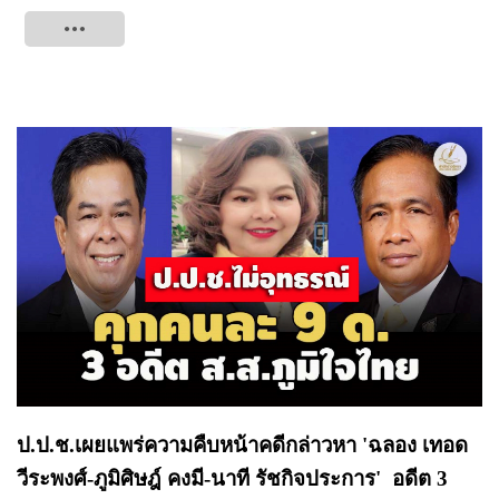
Tweet
ป.ป.ช.เผยแพร่ความคืบหน้าคดีกล่าวหา 'ฉลอง เทอด
วีระพงศ์-ภูมิศิษฎ์ คงมี-นาที รัชกิจประการ' อดีต 3