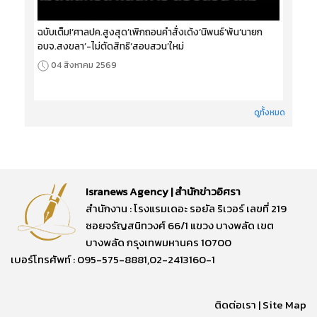
ฉบับเต็ม!‘ศาลปค.สูงสุด’เพิกถอนคำสั่งเด้ง‘นิพนธ์’พ้น‘นายก
อบจ.สงขลา’-ไม่ตัดสิทธิ‘สอบสวน’ใหม่
04 สิงหาคม 2569
ดูทั้งหมด
Isranews Agency | สำนักข่าวอิศรา
สำนักงาน : โรงแรมเดอะ รอยัล ริเวอร์ เลขที่ 219
ซอยจรัญสนิทวงศ์ 66/1 แขวง บางพลัด เขต
บางพลัด กรุงเทพมหานคร 10700
เบอร์โทรศัพท์ : 095-575-8881,02-2413160-1
ติดต่อเรา
|
Site Map