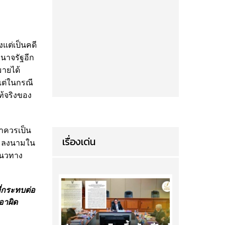
แต่เป็นคดี
นาจรัฐอีก
ายได้
แต่ในกรณี
ท้จริงของ
่าควรเป็น
เรื่องเด่น
และลงนามใน
นแนวทาง
ี่กระทบต่อ
อาผิด