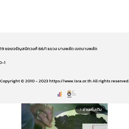
ี่ 219 ซอยจรัญสนิทวงศ์ 66/1 แขวง บางพลัด เขตบางพลัด
0-1
Copyright © 2010 - 2023 https://www.isra.or.th All rights reserved
อ่านเพิ่มเติม
arrow_forward_ios