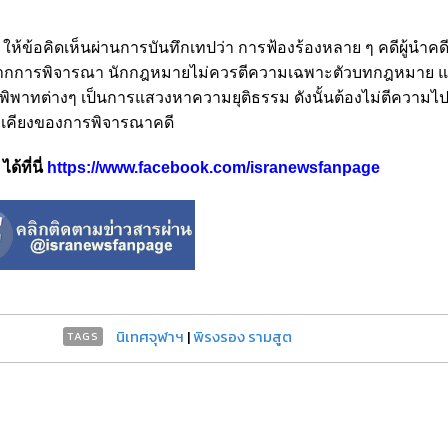
อคิด​เห็น​ผ่านการบันทึกเทปว่า​ การฟ้องร้อง​หลาย ๆ​ คดี​ผู้​นำคดีขึ
าก​การ​พิจารณา​ นักกฎหมาย​ไม่ควรตีความ​เฉพาะ​ตัวบท​กฎหมาย​ แ
พิพาท​ต่างๆ​ เป็น​การ​แสวงหา​ความยุติธรรม​ ดังนั้น​ต้องไม่ตีความไ
ง​เคียงของการพิจารณา​คดี
้ที่นี่
https://www.facebook.com/isranewsfanpage
นิเทศจุฬาฯ
|
พิรงรอง รามสูต
TAGS