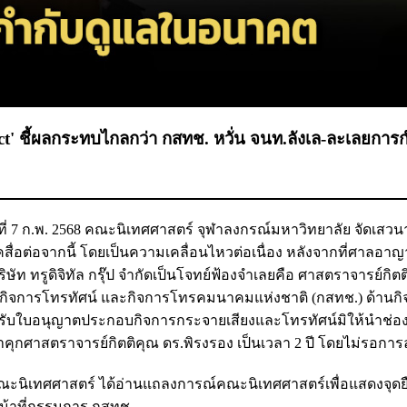
ct' ชี้ผลกระทบไกลกว่า กสทช. หวั่น จนท.ลังเล-ละเลยการ
นที่ 7 ก.พ. 2568 คณะนิเทศศาสตร์ จุฬาลงกรณ์มหาวิทยาลัย จัดเสวน
คสื่อต่อจากนี้ โดยเป็นความเคลื่อนไหวต่อเนื่อง หลังจากที่ศาลอาญ
ัท ทรูดิจิทัล กรุ๊ป จำกัดเป็นโจทย์ฟ้องจำเลยคือ ศาสตราจารย์กิตต
กิจการโทรทัศน์ และกิจการโทรคมนาคมแห่งชาติ (กสทช.) ด้านกิ
งผู้ได้รับใบอนุญาตประกอบกิจการกระจายเสียงและโทรทัศน์มิให้นำช่
ุกศาสตราจารย์กิตติคุณ ดร.พิรงรอง เป็นเวลา 2 ปี โดยไม่รอกา
ีคณะนิเทศศาสตร์ ได้อ่านแถลงการณ์คณะนิเทศศาสตร์เพื่อแสดงจุดย
หน้าที่กรรมการ กสทช.