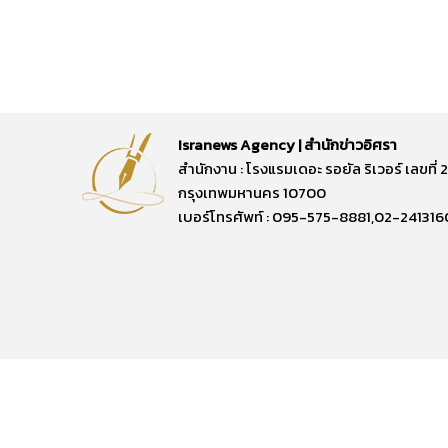
Isranews Agency | สำนักข่าวอิศรา
สำนักงาน : โรงแรมเดอะ รอยัล ริเวอร์ เลขท
กรุงเทพมหานคร 10700
เบอร์โทรศัพท์ : 095-575-8881,02-241316