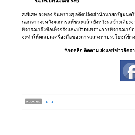
รศ.ดร.ณรงค์เดช ระบุ
ศ.พิเศษ ธงทอง จันทรางศุ อดีตปลัดสำนักนายกรัฐมนตรี ให้ข้
นอกจากจะหวังผลการแพ้ชนะแล้ว​ ยังหวั​งผลข้างเคียง​จ
พิจารณา​ถึง​ข้อ​เท็จจริง​และบริบทเพราะ​การ​พิจารณา​ข้อ
จะทำ​ให้ตกเป็น​เครื่องมือ​ของ​การแสวงหาประโยชน์​ข้า
#กดคลิก ติดตาม ส่งแชร์ข่าวอิศรา ได
ข่าว
หมวดหมู่