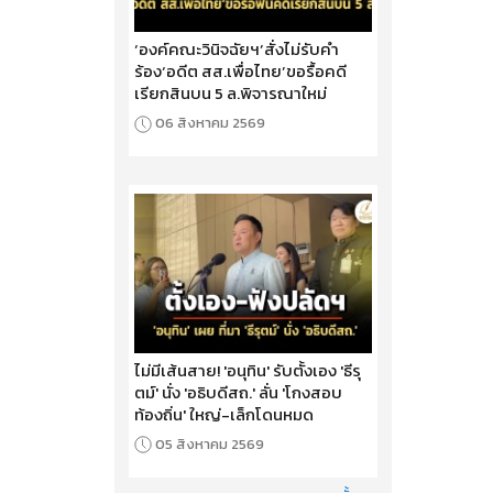
‘องค์คณะวินิจฉัยฯ’สั่งไม่รับคำ
ร้อง‘อดีต สส.เพื่อไทย’ขอรื้อคดี
เรียกสินบน 5 ล.พิจารณาใหม่
06 สิงหาคม 2569
ไม่มีเส้นสาย! 'อนุทิน' รับตั้งเอง 'ธีรุ
ตม์' นั่ง 'อธิบดีสถ.' ลั่น 'โกงสอบ
ท้องถิ่น' ใหญ่-เล็กโดนหมด
05 สิงหาคม 2569