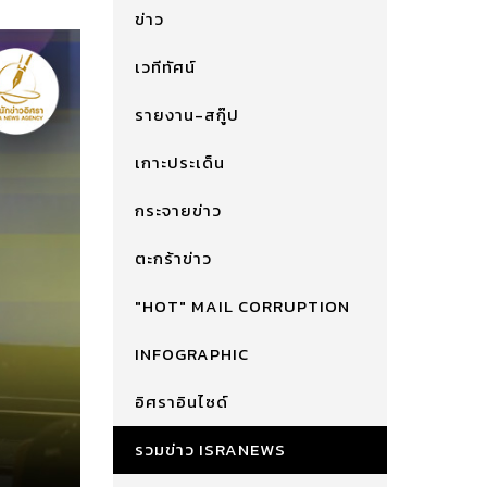
ข่าว
เวทีทัศน์
รายงาน-สกู๊ป
เกาะประเด็น
กระจายข่าว
ตะกร้าข่าว
"HOT" MAIL CORRUPTION
INFOGRAPHIC
อิศราอินไซด์
รวมข่าว ISRANEWS