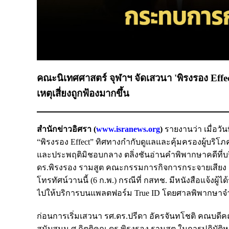
คณะนิเทศศาสตร์ จุฬาฯ จัดเสวนา 'พิรงรอง Effe
เหตุเสี่ยงถูกฟ้องมากขึ้น
สำนักข่าวอิศรา (
www.isranews.org
)
รายงานว่า เมื่อวั
“พิรงรอง Effect” ทิศทางกำกับดูแลและคุ้มครองผู้บริโภ
และประพฤติมิชอบกลาง ตลิ่งชันอ่านคำพิพากษาคดีที่บริษ
ดร.พิรงรอง รามสูต คณะกรรมการกิจการกระจายเสียง 
โทรทัศน์วานนี้ (6 ก.พ.) กรณีที่ กสทช. มีหนังสือแจ้
ไปให้บริการบนแพลตฟอร์ม True ID โดยศาลพิพากษาจำค
ก่อนการเริ่มเสวนา รศ.ดร.​ปรีดา อัครจันทโชติ คณบด
สนับสนุน ศ.กิตติคุณ ดร.พิรงรอง รามสูต ในการปฏิบัติ