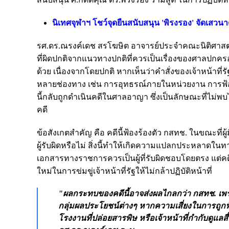
นิเทศจุฬาฯ โชว์จุดยืนสนับสนุน 'พิรงรอง' จัดเสวนาด
รศ.ดร.ณรงค์เดช สรโฆษิต อาจารย์ประจำคณะนิติศาสตร์ จุ
ที่ผิดปกติจากแนวทางปกติที่ควรเป็นเรื่องของศาลปกค
ด้วย เนื่องจาก
โดยปกติ หากเห็นว่าคำสั่งของเจ้าหน้
หลายช่องทาง เช่น การอุทธรณ์ภายในหน่วยงาน การฟ้อง
นี้กลับถูกดำเนินคดีในศาลอาญา ซึ่งเป็นลักษณะที่ไม่พบ
คดี
ข้อสังเกตสำคัญ คือ คดีนี้ฟ้องร้องตัว กสทช. ในขณะที่ผ
ผู้รับผิดหรือไม่ สิ่งนี้ทำให้เกิดความแปลกประหลาด
เอกสารทางราชการควรเป็นผู้ที่รับผิดชอบโดยตรง แต่คดีน
ใหม่ในการข่มขู่เจ้าหน้าที่รัฐให้ไม่กล้าปฏิบัติหน้าที่
"ผลกระทบของคดีนี้อาจส่งผลไกลกว่า กสทช. เพรา
กลุ่มผลประโยชน์ต่างๆ หากความเสี่ยงในการถูกฟ้
โรงงานที่ปล่อยสารพิษ หรือเจ้าหน้าที่กำกับดูแ