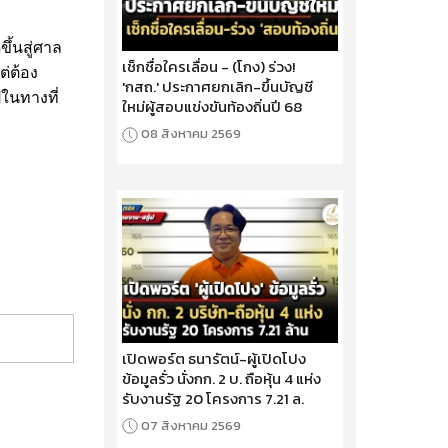
้น​สู่ศาล​
เช็กชื่อใครเลื่อน - (โกง) ร่วง!
ต่ต้อง
'กสถ.' ประกาศยกเลิก-ขึ้นบัญชี
ปในทางที่
ใหม่ผู้สอบแข่งขันท้องถิ่นปี 68
08 สิงหาคม 2569
เปิดพอร์ต ธนารัตน์-ผู้เปิดโปง
ข้อมูลรั่ว นั่งกก. 2 บ. ถือหุ้น 4 แห่ง
รับงานรัฐ 20 โครงการ 7.21 ล.
07 สิงหาคม 2569