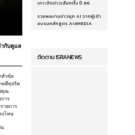
เกาะติดข่าวเลือกตั้ง ปี 66
รวมผลงานข่าวยุค AI จากผู้เข้า
อบรมหลักสูตร AI4MEDIA
กำกับดูแล
ติดตาม ISRANEWS
าหัวข้อ
าคดีทุจริต
ิคุณ
จการ
องรายการ
รลงโทษ
ืน