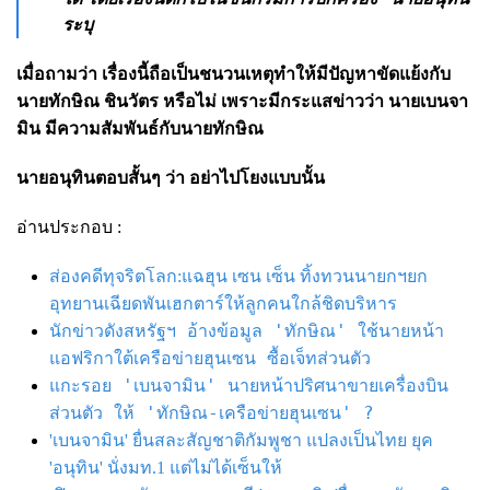
ระบุ
เมื่อถามว่า เรื่องนี้ถือเป็นชนวนเหตุทำให้มีปัญหาขัดแย้งกับ
นายทักษิณ ชินวัตร หรือไม่ เพราะมีกระแสข่าวว่า นายเบนจา
มิน มีความสัมพันธ์กับนายทักษิณ
นายอนุทินตอบสั้นๆ ว่า อย่าไปโยงแบบนั้น
อ่านประกอบ :
ส่องคดีทุจริตโลก:แฉฮุน เซน เซ็น ทิ้งทวนนายกฯยก
อุทยานเฉียดพันเฮกตาร์ให้ลูกคนใกล้ชิดบริหาร
นักข่าวดังสหรัฐฯ อ้างข้อมูล 'ทักษิณ' ใช้นายหน้า
แอฟริกาใต้เครือข่ายฮุนเซน ซื้อเจ็ทส่วนตัว
แกะรอย 'เบนจามิน' นายหน้าปริศนาขายเครื่องบิน
ส่วนตัว ให้ 'ทักษิณ-เครือข่ายฮุนเซน' ?
'เบนจามิน' ยื่นสละสัญชาติกัมพูชา แปลงเป็นไทย ยุค
'อนุทิน' นั่งมท.1 แต่ไม่ได้เซ็นให้