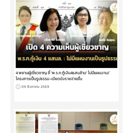
4 พยานผู้เชี่ยวชาญ ชี้ 'พ.ร.ก.กู้เงิน4แสนล้าน' ไม่มีแผนงาน/
โครงการเป็นรูปธรรม-เบียดบังรายจ่ายอื่น
09 สิงหาคม 2569