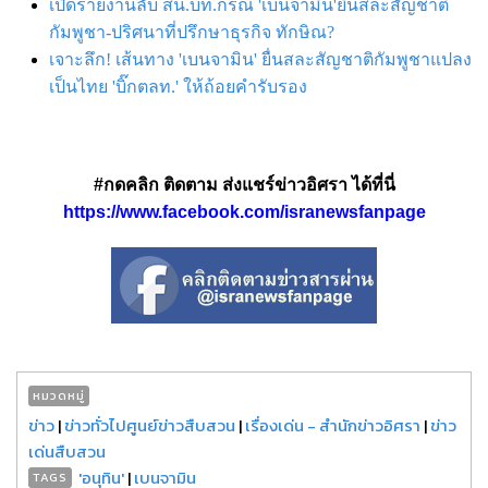
เปิดรายงานลับ สน.บท.กรณี 'เบนจามิน'ยื่นสละสัญชาติ
กัมพูชา-ปริศนาที่ปรึกษาธุรกิจ ทักษิณ?
เจาะลึก! เส้นทาง 'เบนจามิน' ยื่นสละสัญชาติกัมพูชาแปลง
เป็นไทย 'บิ๊กตลท.' ให้ถ้อยคำรับรอง
#กดคลิก ติดตาม ส่งแชร์ข่าวอิศรา ได้ที่นี่
https://www.facebook.com/isranewsfanpage
หมวดหมู่
ข่าว
|
ข่าวทั่วไปศูนย์ข่าวสืบสวน
|
เรื่องเด่น - สำนักข่าวอิศรา
|
ข่าว
เด่นสืบสวน
'อนุทิน'
|
เบนจามิน
TAGS