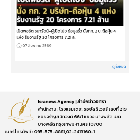
เปิดพอร์ต ธนารัตน์-ผู้เปิดโปง ข้อมูลรั่ว นั่งกก. 2 บ. ถือหุ้น 4
แห่ง รับงานรัฐ 20 โครงการ 7.21 ล.
07 สิงหาคม 2569
ดูทั้งหมด
Isranews Agency | สำนักข่าวอิศรา
สำนักงาน : โรงแรมเดอะ รอยัล ริเวอร์ เลขที่ 219
ซอยจรัญสนิทวงศ์ 66/1 แขวง บางพลัด เขต
บางพลัด กรุงเทพมหานคร 10700
เบอร์โทรศัพท์ : 095-575-8881,02-2413160-1