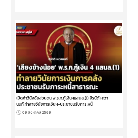
เปิดคำวินิจฉัยส่วนตน พ.ร.ก.กู้เงิน4แสนล.(1) จิรนิติ หะวา
นนท์:ทำลายวินัยการเงินฯ-ประชาชนรับภาระหนี้
09 สิงหาคม 2569