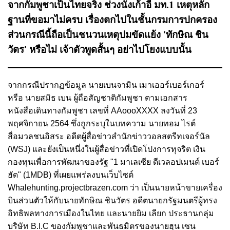
จากกัมพูชาเป็นไทยจริง ช่วงนั่งเก้าอี้ มท.1 เหตุหลัก
ฐานที่ขอมาไม่ครบ เรื่องตกไปในชั้นกรมการปกครอง
ส่วนกรณีนี้ถือเป็นชนวนเหตุปมขัดแย้ง 'ทักษิณ ชิน
วัตร' หรือไม่ เจ้าตัวพูดสั้นๆ อย่าไปโยงแบบนั้น
จากกรณีปรากฏข้อมูล นายเบนจามิน เมาเออร์เบอร์เกอร์
หรือ นายสมิธ เบน ผู้ถือสัญชาติกัมพูชา ตามเอกสาร
หนังสือเดินทางกัมพูชา เลขที่ AAoooXXXX ลงวันที่ 23
พฤศจิกายน 2564 ซึ่งถูกระบุในบทความ นายทอม ไรต์
สื่อมวลชนอิสระ อดีตผู้สื่อข่าวสำนักข่าววอลสตรีทเจอร์นัล
(WSJ) และยังเป็นหนึ่งในผู้สื่อข่าวที่เปิดโปงการทุจริต เงิน
กองทุนเพื่อการพัฒนาของรัฐ "1 มาเลเซีย ดีเวลอปเมนต์ เบอร์
ฮัด" (1MDB) ที่เผยแพร่ลงบนเว็บไซต์
Whalehunting.projectbrazen.com ว่า เป็นนายหน้าขายเครื่อง
บินส่วนตัวให้กับนายทักษิณ ชินวัตร อดีตนายกรัฐมนตรีผู้ทรง
อิทธิพลทางการเมืองในไทย และนายยิม เลียก ประธานกลุ่ม
บริษัท B.I.C ของกัมพูชาและพันธมิตรของนายฮุน เซน