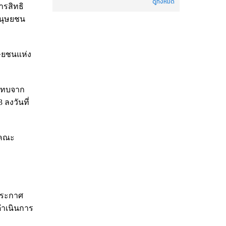
ดูทั้งหมด
รสิทธิ
มนุษยชน
ษยชนแห่ง
ะทบจาก
ลงวันที่
งคณะ
ประกาศ
ดำเนินการ