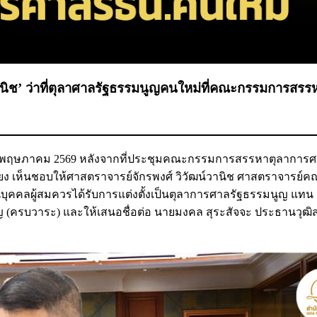
น์วานิช’ ว่าที่ตุลาศาลรัฐธรรมนูญคนใหม่ที่คณะกรรมการสรร
ี่ 1 พฤษภาคม 2569 หลังจากที่ประชุมคณะกรรมการสรรหาตุลาการ
ียง เห็นชอบให้ศาสตราจารย์จักรพงศ์ วิวัฒน์วานิช ศาสตราจารย์
นบุคคลผู้สมควรได้รับการแต่งตั้งเป็นตุลาการศาลรัฐธรรมนูญ แทน
(ครบวาระ) และให้เสนอชื่อต่อ นายมงคล สุระสัจจะ ประธานวุฒิสภ