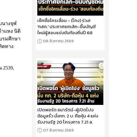
เช็กชื่อใครเลื่อน - (โกง) ร่วง!
ับนางจุฬ
'กสถ.' ประกาศยกเลิก-ขึ้นบัญชี
าแหง นิติ
ใหม่ผู้สอบแข่งขันท้องถิ่นปี 68
อบรมศึกษา
08 สิงหาคม 2569
ฑิตทาง
 2539,
เปิดพอร์ต ธนารัตน์-ผู้เปิดโปง
ข้อมูลรั่ว นั่งกก. 2 บ. ถือหุ้น 4 แห่ง
รับงานรัฐ 20 โครงการ 7.21 ล.
07 สิงหาคม 2569