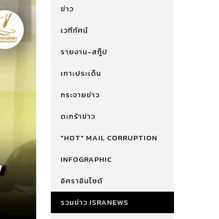
ข่าว
เวทีทัศน์
รายงาน-สกู๊ป
เกาะประเด็น
กระจายข่าว
ตะกร้าข่าว
"HOT" MAIL CORRUPTION
INFOGRAPHIC
อิศราอินไซด์
รวมข่าว ISRANEWS