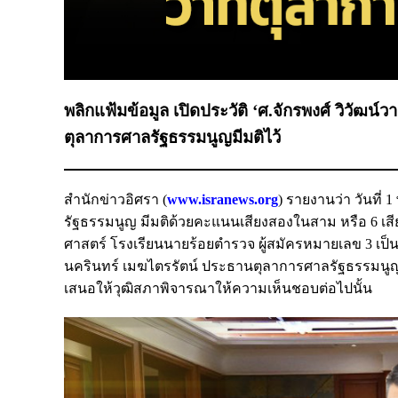
พลิกแฟ้มข้อมูล เปิดประวัติ ‘ศ.จักรพงศ์ วิวัฒ
ตุลาการศาลรัฐธรรมนูญมีมติไว้
สำนักข่าวอิศรา (
www.isranews.org
) รายงานว่า วันท
รัฐธรรมนูญ มีมติด้วยคะแนนเสียงสองในสาม หรือ 6 เส
ศาสตร์ โรงเรียนนายร้อยตำรวจ ผู้สมัครหมายเลข 3 เป็
นครินทร์ เมฆไตรรัตน์ ประธานตุลาการศาลรัฐธรรมนูญ 
เสนอให้วุฒิสภาพิจารณาให้ความเห็นชอบต่อไปนั้น