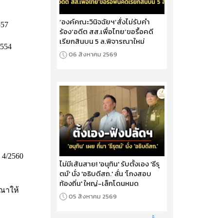
‘องค์คณะวินิจฉัยฯ’สั่งไม่รับคำ
557
ร้อง‘อดีต สส.เพื่อไทย’ขอรื้อคดี
เรียกสินบน 5 ล.พิจารณาใหม่
2554
06 สิงหาคม 2569
 4/2560
ไม่มีเส้นสาย! 'อนุทิน' รับตั้งเอง 'ธีรุ
ตม์' นั่ง 'อธิบดีสถ.' ลั่น 'โกงสอบ
ท้องถิ่น' ใหญ่-เล็กโดนหมด
รณาให้
05 สิงหาคม 2569