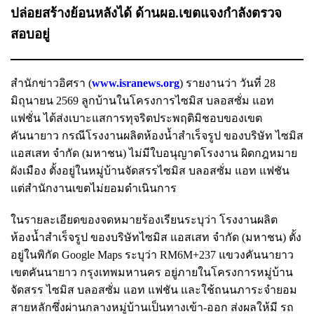
ปล่อยสร้างย้อนหลังได้ ด้านผอ.เขตแจงกำลังตรวจ
สอบอยู่
สำนักข่าวอิศรา (
www.isranews.org
) รายงานว่า วันที่ 28
มิถุนายน 2569 ลูกบ้านในโครงการไซมิส บลอสซั่ม แอท
แฟชั่น ได้ส่งเบาะแสการทุจริตประพฤติมิชอบของเขต
คันนายาว กรณีโรงงานผลิตห้องน้ำสำเร็จรูป ของบริษัท ไซมิส
แอสเสท จำกัด (มหาชน) ไม่มีใบอนุญาตโรงงาน ผิดกฎหมาย
ผังเมือง ตั้งอยู่ในหมู่บ้านจัดสรรไซมิส บลอสซั่ม แอท แฟชัน
แต่สำนักงานเขตไม่ยอมดำเนินการ
ในรายละเอียดของจดหมายร้องเรียนระบุว่า โรงงานผลิต
ห้องน้ำสำเร็จรูป ของบริษัทไซมิส แอสเสท จำกัด (มหาชน) ตั้ง
อยู่ในพิกัด Google Maps ระบุว่า RM6M+237 แขวงคันนายาว
เขตคันนายาว กรุงเทพมหานคร อยู่ภายในโครงการหมู่บ้าน
จัดสรร ไซมิส บลอสซั่ม แอท แฟชัน และใช้ถนนภาระจำยอม
สายหลักซึ่งผ่านกลางหมู่บ้านเป็นทางเข้า-ออก ส่งผลให้มี รถ