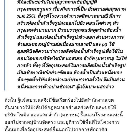
ที่ต้องยื่นขอรับใบอนุญาตตามข้อบัญญัติ
กรุงเทพมหานคร เรื่องกิจการที่เป็น อันตรายต่อสุขภาพ
พ.ศ. 2561 ทัั้งๆที่โรงงานทำการผลิตมาหลายปี มีการ
สร้างห้องน้ำสำเร็จรูปส่งออกไปยัง คอนโดต่างๆ ทั่ว
กรุงเทพจำนวนมาก มีรถบรรทุกขนวัสดุสร้างห้องน้ำ
สำเร็จรูป และห้องน้ำสำเร็จรูปเข้า-ออก ผ่านทางภาระ
จำยอมของหมู่บ้านต่อเนื่องมาหลายปี และ (3) ใช้
ดุลยพินิจตีความว่าการผลิตห้องน้ำสำเร็จรูปเพื่อใช้ใน
คอนโดของบริษัทไซมิส แอสเสท จำกัด (มหาชน) ไม่ใช่
การค้า ทั้งๆ ที่วัตถุประสงค์ในการผลิตห้องน้ำสำเร็จรูป
เป็นเชิงพาณิชย์อย่างชัดเจน ห้องน้ำเป็นส่วนหนึ่งของ
ห้องชุดที่บริษัทจำหน่ายแก่ประชาชนทั่วไป จึงเป็นส่วน
หนึ่งของการค้าอย่างชัดเจน” ผู้แจ้งเบาะแสกล่าว
ดังนั้น ผู้แจ้งเบาะแสจึงมีข้อเรียกร้องไปยังสำนักงานเขต
คันนายาวให้บังคับใช้กฎหมายอย่างเคร่งครัด และขอให้
บริษัท ไซมิส แอสเสท จำกัด (มหาชน) รื้อถอนโรงงานแห่งนี้
ออกไปจากหมู่บ้านจัดสรร และยุติการใช้พื้นที่ในโครงการ
ทั้งหมดเพื่อวัตถุประสงค์อื่นนอกไปจากการพักอาศัย