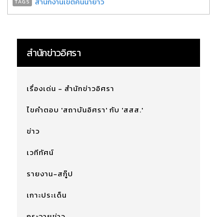
สำนักงานเขตคันนายาว
TAGS
สำนักข่าวอิศรา
เรื่องเด่น - สำนักข่าวอิศรา
ไขคำตอบ 'สถาบันอิศรา' กับ 'สสส.'
ข่าว
เวทีทัศน์
รายงาน-สกู๊ป
เกาะประเด็น
กระจายข่าว