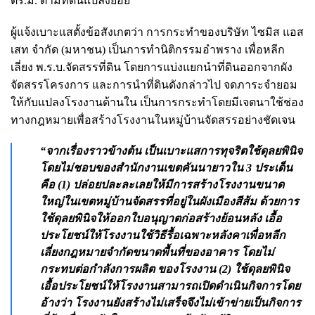
ตร.ม. ตามที่ดินแปลงย่อย
ผู้แจ้งเบาะแสตั้งข้อสังเกตว่า การกระทำของบริษัท ไซมิส แอส
เสท จำกัด (มหาชน) เป็นการทำนิติกรรมอำพราง เพื่อหลีก
เลี่ยง พ.ร.บ.จัดสรรที่ดิน โดยการแบ่งแยกนำที่ดินออกจากผัง
จัดสรรโครงการ และการนำที่ดินดังกล่าวไป จดภาระจำยอม
ให้กับแปลงโรงงานด้านใน เป็นการกระทำโดยมีเจตนาใช้ช่อง
ทางกฎหมายเพื่อสร้างโรงงานในหมู่บ้านจัดสรรอย่างชัดเจน
“จากเรื่องราวข้างต้น เป็นเบาะแสการทุจริตใช้ดุลยพินิจ
โดยไม่ชอบของสำนักงานเขตคันนายาวใน 3 ประเด็น
คือ (1) ปล่อยปละละเลยให้มีการสร้างโรงงานขนาด
ใหญ่ในเขตหมู่บ้านจัดสรรที่อยู่ในผังเมืองสีส้ม ด้วยการ
ใช้ดุลยพินิจให้ออกใบอนุญาตก่อสร้างย้อนหลัง เอื้อ
ประโยชน์ให้โรงงานใช้วิธีรื้อเฉพาะหลังคาเพื่อหลีก
เลี่ยงกฎหมายจำกัดขนาดพื้นที่ของอาคาร โดยไม่
กระทบต่อกำลังการผลิต ของโรงงาน (2) ใช้ดุลยพินิจ
เอื้อประโยชน์ให้โรงงานสามารถเปิดดำเนินกิจการโดย
อ้างว่า โรงงานยังสร้างไม่เสร็จจึงไม่เข้าข่ายเป็นกิจการ