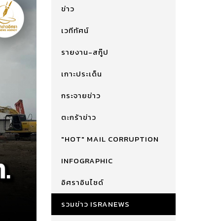
ข่าว
เวทีทัศน์
รายงาน-สกู๊ป
เกาะประเด็น
กระจายข่าว
ตะกร้าข่าว
"HOT" MAIL CORRUPTION
INFOGRAPHIC
อิศราอินไซด์
รวมข่าว ISRANEWS