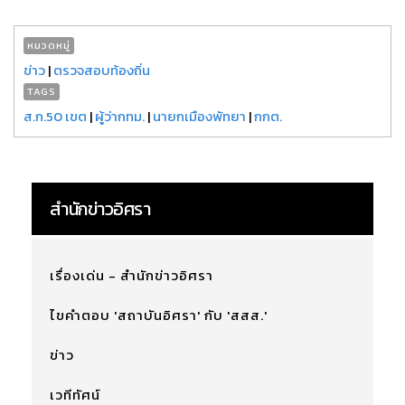
หมวดหมู่
ข่าว
|
ตรวจสอบท้องถิ่น
TAGS
ส.ก.50 เขต
|
ผู้ว่ากทม.
|
นายกเมืองพัทยา
|
กกต.
สำนักข่าวอิศรา
เรื่องเด่น - สำนักข่าวอิศรา
ไขคำตอบ 'สถาบันอิศรา' กับ 'สสส.'
ข่าว
เวทีทัศน์