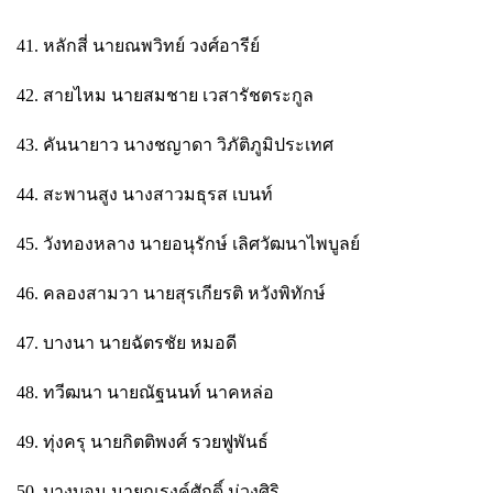
41. หลักสี่ นายณพวิทย์ วงศ์อารีย์
42. สายไหม นายสมชาย เวสารัชตระกูล
43. คันนายาว นางชญาดา วิภัติภูมิประเทศ
44. สะพานสูง นางสาวมธุรส เบนท์
45. วังทองหลาง นายอนุรักษ์ เลิศวัฒนาไพบูลย์
46. คลองสามวา นายสุรเกียรติ หวังพิทักษ์
47. บางนา นายฉัตรชัย หมอดี
48. ทวีฒนา นายณัฐนนท์ นาคหล่อ
49. ทุ่งครุ นายกิตติพงศ์ รวยฟูพันธ์
50. บางบอน นายณรงค์ศักดิ์ ม่วงศิริ