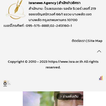
Isranews Agency | สำนักข่าวอิศรา
สำนักงาน : โรงแรมเดอะ รอยัล ริเวอร์ เลขที่ 219
ซอยจรัญสนิทวงศ์ 66/1 แขวง บางพลัด เขต
บางพลัด กรุงเทพมหานคร 10700
เบอร์โทรศัพท์ : 095-575-8881,02-2413160-1
ติดต่อเรา
|
Site Map
Copyright © 2010 - 2023 https://www.isra.or.th All rights
reserved.
อ่านเพิ่มเติม
arrow_forward_ios