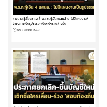
4 พยานผู้เชี่ยวชาญ ชี้ 'พ.ร.ก.กู้เงิน4แสนล้าน' ไม่มีแผนงาน/
โครงการเป็นรูปธรรม-เบียดบังรายจ่ายอื่น
09 สิงหาคม 2569