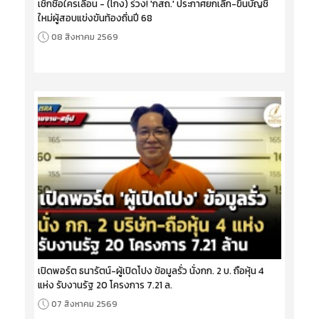
เช็กชื่อใครเลื่อน - (โกง) ร่วง! 'กสถ.' ประกาศยกเลิก-ขึ้นบัญชี
ใหม่ผู้สอบแข่งขันท้องถิ่นปี 68
08 สิงหาคม 2569
เปิดพอร์ต ธนารัตน์-ผู้เปิดโปง ข้อมูลรั่ว นั่งกก. 2 บ. ถือหุ้น 4
แห่ง รับงานรัฐ 20 โครงการ 7.21 ล.
07 สิงหาคม 2569