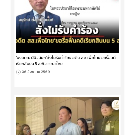
‘องค์คณะวินิจฉัยฯ’สั่งไม่รับคำร้อง‘อดีต สส.เพื่อไทย’ขอรื้อคดี
เรียกสินบน 5 ล.พิจารณาใหม่
06 สิงหาคม 2569