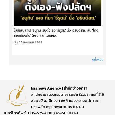
ไม่มีเส้นสาย! 'อนุทิน' รับตั้งเอง 'ธีรุตม์' นั่ง 'อธิบดีสถ.' ลั่น 'โกง
สอบท้องถิ่น' ใหญ่-เล็กโดนหมด
05 สิงหาคม 2569
ดูทั้งหมด
Isranews Agency | สำนักข่าวอิศรา
สำนักงาน : โรงแรมเดอะ รอยัล ริเวอร์ เลขที่ 219
ซอยจรัญสนิทวงศ์ 66/1 แขวง บางพลัด เขต
บางพลัด กรุงเทพมหานคร 10700
เบอร์โทรศัพท์ : 095-575-8881,02-2413160-1