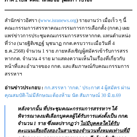
สำนักข่าวอิศรา (
www.isranews.org
) รายงานว่า เมื่อเร็ว ๆ นี้
คณะกรรมการสรรหาคณะกรรมการการเลือกตั้ง (กกต.) เผย
แพร่ข่าวการประชุมคณเกรรมการสรรหากกต. แทนตำแหน่ง
ที่ว่าง (นายฐิติเชฏฐ์ นุชนาฏ กกต.ครบวาระเมื่อวันที่ 4
ธ.ค.2568) จำนวน 1 ราย ภายหลังเชิญผู้สมัครเข้ารับการสรร
หากกต. จำนวน 4 ราย มาแสดงความเห็นในเรื่องที่เกี่ยวกับ
หน้าที่และอำนาจของ กกต. และสัมภาษณ์กับคณะกรรมการ
สรรหาฯ
อ่านข่าวประกอบ :
กก.สรรหา ‘กกต.’ ประกาศ 4 ผู้สมัคร ผ่าน
คุณสมบัติ-ไม่มีลักษณะต้องห้าม นัด สัมภาษณ์ 30 มิ.ย.69
หลังจากนั้น ที่ประชุมคณะกรรมการสรรหาฯ ได้
พิจารณาลงมติเลือกบุคคลผู้ได้รับการแต่งตั้งเป็น กกต.
จำนวน 1 ราย ซึ่งผลปรากฏว่า
ไม่มีบุคคลใดได้รับ
คะแนนเสียงถึงสองในสามของจำนวนทั้งหมดเท่านที่มี