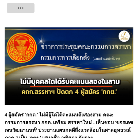
Tweet
4 ผู้สมัคร 'กกต.' ไม่มีผู้ใดได้คะแนนถึงสองสาม คณะ
กรรมการสรรหา กกต. เตรียม สรรหาใหม่ - เห็นชอบ 'ขจรเดช
เจนวัฒนานนท์' ประธานแผนกคดีสิ่งแวดล้อมในศาลอุทธรณ์
ภาค 2 เป็น 'คตง.' เสนอชื่อ วุฒิสภา รับรอง