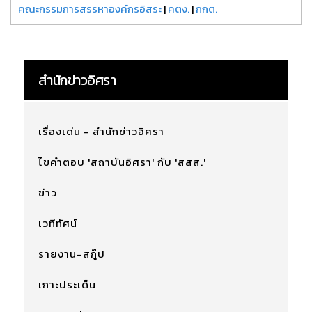
คณะกรรมการสรรหาองค์กรอิสระ
|
คตง.
|
กกต.
สำนักข่าวอิศรา
เรื่องเด่น - สำนักข่าวอิศรา
ไขคำตอบ 'สถาบันอิศรา' กับ 'สสส.'
ข่าว
เวทีทัศน์
รายงาน-สกู๊ป
เกาะประเด็น