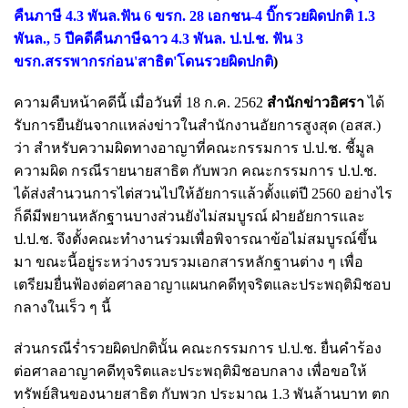
คืนภาษี 4.3 พันล.ฟัน 6 ขรก. 28 เอกชน-4 บิ๊กรวยผิดปกติ 1.3
พันล.
,
5 ปีคดีคืนภาษีฉาว 4.3 พันล. ป.ป.ช. ฟัน 3
ขรก.สรรพากรก่อน'สาธิต'โดนรวยผิดปกติ
)
ความคืบหน้าคดีนี้ เมื่อวันที่ 18 ก.ค. 2562
สำนักข่าวอิศรา
ได้
รับการยืนยันจากแหล่งข่าวในสำนักงานอัยการสูงสุด (อสส.)
ว่า สำหรับความผิดทางอาญาที่คณะกรรมการ ป.ป.ช. ชี้มูล
ความผิด กรณีรายนายสาธิต กับพวก คณะกรรมการ ป.ป.ช.
ได้ส่งสำนวนการไต่สวนไปให้อัยการแล้วตั้งแต่ปี 2560 อย่างไร
ก็ดีมีพยานหลักฐานบางส่วนยังไม่สมบูรณ์ ฝ่ายอัยการและ
ป.ป.ช. จึงตั้งคณะทำงานร่วมเพื่อพิจารณาข้อไม่สมบูรณ์ขึ้น
มา ขณะนี้อยู่ระหว่างรวบรวมเอกสารหลักฐานต่าง ๆ เพื่อ
เตรียมยื่นฟ้องต่อศาลอาญาแผนกคดีทุจริตและประพฤติมิชอบ
กลางในเร็ว ๆ นี้
ส่วนกรณีร่ำรวยผิดปกตินั้น คณะกรรมการ ป.ป.ช. ยื่นคำร้อง
ต่อศาลอาญาคดีทุจริตและประพฤติมิชอบกลาง เพื่อขอให้
ทรัพย์สินของนายสาธิต กับพวก ประมาณ 1.3 พันล้านบาท ตก