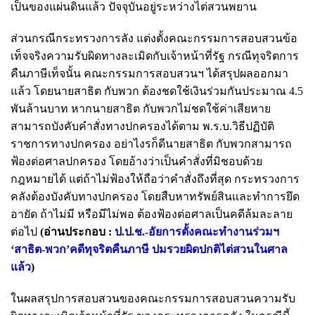
เป็นของแผ่นดินแล้ว ปัจจุบันอยู่ระหว่างไต่สวนพยาน
ส่วนกรณีกระทรวงการลัง แต่งตั้งคณะกรรมการสอบสวนข้อ
เท็จจริงความรับผิดทางละเมิดกับเจ้าหน้าที่รัฐ กรณีทุจริตการ
คืนภาษีเท็จนั้น คณะกรรมการสอบสวนฯ ได้สรุปผลออกมา
แล้ว โดยนายสาธิต กับพวก ต้องชดใช้เงินร่วมกันประมาณ 4.5
พันล้านบาท หากนายสาธิต กับพวกไม่ชดใช้ค่าเสียหาย
สามารถบังคับคำสั่งทางปกครองได้ตาม พ.ร.บ.วิธีปฏิบัติ
ราชการทางปกครอง อย่าไงรก็ดีนายสาธิต กับพวกสามารถ
ฟ้องต่อศาลปกครอง โดยอ้างว่าเป็นคำสั่งที่มิชอบด้วย
กฎหมายได้ แต่ถ้าไม่ฟ้องให้ถือว่าคำสั่งถึงที่สุด กระทรวงการ
คลังต้องบังคับทางปกครอง โดยสืบหาทรัพย์สินและทำการยึด
อายัด ถ้าไม่มี หรือมีไม่พอ ต้องฟ้องต่อศาลเป็นคดีล้มละลาย
ต่อไป
(อ่านประกอบ :
ป.ป.ช.-อัยการตั้งคณะทำงานร่วมฯ
‘สาธิต-พวก’คดีทุจริตคืนภาษี ปมรวยผิดปกติไต่สวนในศาล
แล้ว
)
ในผลสรุปการสอบสวนของคณะกรรมการสอบสวนความรับ