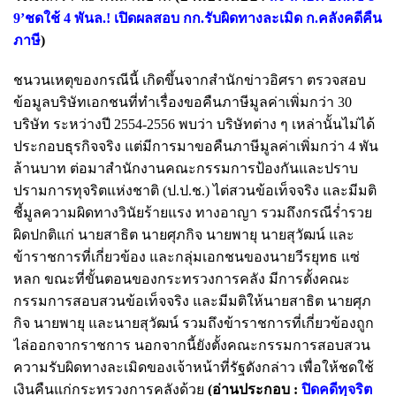
9’ชดใช้ 4 พันล.! เปิดผลสอบ กก.รับผิดทางละเมิด ก.คลังคดีคืน
ภาษี
)
ชนวนเหตุของกรณีนี้ เกิดขึ้นจากสำนักข่าวอิศรา ตรวจสอบ
ข้อมูลบริษัทเอกชนที่ทำเรื่องขอคืนภาษีมูลค่าเพิ่มกว่า 30
บริษัท ระหว่างปี 2554-2556 พบว่า บริษัทต่าง ๆ เหล่านั้นไม่ได้
ประกอบธุรกิจจริง แต่มีการมาขอคืนภาษีมูลค่าเพิ่มกว่า 4 พัน
ล้านบาท ต่อมาสำนักงานคณะกรรมการป้องกันและปราบ
ปรามการทุจริตแห่งชาติ (ป.ป.ช.) ไต่สวนข้อเท็จจริง และมีมติ
ชี้มูลความผิดทางวินัยร้ายแรง ทางอาญา รวมถึงกรณีร่ำรวย
ผิดปกติแก่ นายสาธิต นายศุภกิจ นายพายุ นายสุวัฒน์ และ
ข้าราชการที่เกี่ยวข้อง และกลุ่มเอกชนของนายวีรยุทธ แซ่
หลก ขณะที่ขั้นตอนของกระทรวงการคลัง มีการตั้งคณะ
กรรมการสอบสวนข้อเท็จจริง และมีมติให้นายสาธิต นายศุภ
กิจ นายพายุ และนายสุวัฒน์ รวมถึงข้าราชการที่เกี่ยวข้องถูก
ไล่ออกจากราชการ นอกจากนี้ยังตั้งคณะกรรมการสอบสวน
ความรับผิดทางละเมิดของเจ้าหน้าที่รัฐดังกล่าว เพื่อให้ชดใช้
เงินคืนแก่กระทรวงการคลังด้วย
(อ่านประกอบ :
ปิดคดีทุจริต