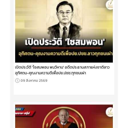
เปิดประวัติ 'ไซสมพอน พมวิหาน' อดีตประธานสภาแห่งชาติลาว
อุทิศตน-คุณงามความดีเพื่อปย.ปชช.ทุกชนเผ่า
09 สิงหาคม 2569