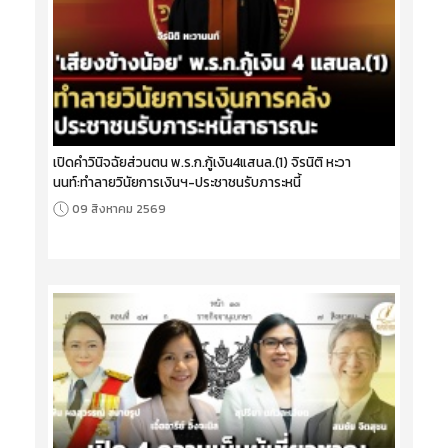
เปิดคำวินิจฉัยส่วนตน พ.ร.ก.กู้เงิน4แสนล.(1) จิรนิติ หะวา
นนท์:ทำลายวินัยการเงินฯ-ประชาชนรับภาระหนี้
09 สิงหาคม 2569