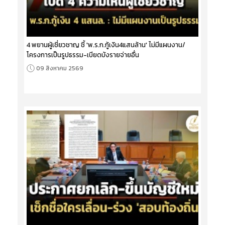
4 พยานผู้เชี่ยวชาญ ชี้ 'พ.ร.ก.กู้เงิน4แสนล้าน' ไม่มีแผนงาน/
โครงการเป็นรูปธรรม-เบียดบังรายจ่ายอื่น
09 สิงหาคม 2569