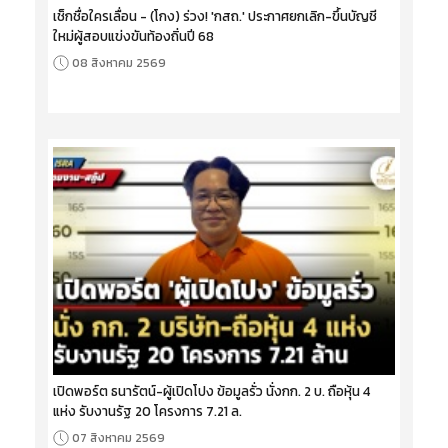
เช็กชื่อใครเลื่อน - (โกง) ร่วง! 'กสถ.' ประกาศยกเลิก-ขึ้นบัญชี
ใหม่ผู้สอบแข่งขันท้องถิ่นปี 68
08 สิงหาคม 2569
เปิดพอร์ต ธนารัตน์-ผู้เปิดโปง ข้อมูลรั่ว นั่งกก. 2 บ. ถือหุ้น 4
แห่ง รับงานรัฐ 20 โครงการ 7.21 ล.
07 สิงหาคม 2569