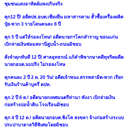
ชุมชนแสงอาทิตย์แพงเกินจริง
คุก12 ปี! อดีตปธ.อบต.เชียงยืน มหาสารคาม ฮั้วซื้อเครื่องผลิต
ปุ๋ย-พวก 3 รายโดนคนละ 8 ปี
คุก 5 ปี แต่ให้รอลงโทษ! อดีตนายกฯโคกสำราญ ขอนแก่น
เบิกจ่ายเงินซ่อมสถานีสูบน้ำ-ถนนมิชอบ
สั่งจำคุกทันที 12 ปี! ศาลอุทธรณ์ แก้คำพิพากษาคดีทุจริตอดีต
นายกอบต.นบปริง ไม่รอลงโทษ
คุกคนละ 2 ปี 2 ด. 20 วัน! อดีตเจ้าพนง.สรรพสามิต-พวก เรียก
รับเงินร้านค้าบุหรี่ ตปท.
คุก 2 ปี 6 ด.! อดีตนายกเทศมนตรีท่านา พังงา เบิกจ่ายเงิน
ก่อสร้างบ่อน้ำดิบ-โรงเรือนมิชอบ
คุก 4 ปี 12 ด.! อดีตนายกอบต.ชิงโค สงขลา จ้างก่อสร้างระบบ
ประปาบาดาลวิธีพิเศษโดยมิชอบ