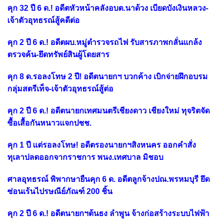
คุก 32 ปี 6 ด.! อดีตหัวหน้าคลังอบต.นาด้วง เบียดบังเงินหลวง-
เจ้าตัวอุทธรณ์สู้คดีต่อ
คุก 2 ปี 6 ด.! อดีตผบ.หมู่ตำรวจรถไฟ รับสารภาพกลั่นแกล้ง
ตรวจค้น-ยึดทรัพย์สินผู้โดยสาร
คุก 8 ด.รอลงโทษ 2 ปี! อดีตนายกฯ บวกค้าง เบิกจ่ายฝึกอบรม
กลุ่มสตรีเท็จ-เจ้าตัวอุทธรณ์สู้ต่อ
คุก 2 ปี 6 ด.! อดีตนายกเทศมนตรีเชียงดาว เชียงใหม่ ทุจริตจัด
ซื้อเสื้อกันหนาวแจกปชช.
คุก 1 ปี แต่รอลงโทษ! อดีตรองนายกฯสิงหนคร ออกคำสั่ง
ทุเลาปลดออกจากราชการ พนง.เทศบาล มิชอบ
ศาลอุทธรณ์ พิพากษายืนคุก 6 ด. อดีตลูกจ้างปณ.พรหมบุรี ยึด
ซ่อนเร้นไปรษณีย์ภัณฑ์ 200 ชิ้น
คุก 2 ปี 6 ด.! อดีตนายกฯต้นธง ลำพูน จ้างก่อสร้างระบบไฟฟ้า