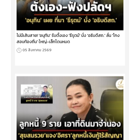
ไม่มีเส้นสาย! 'อนุทิน' รับตั้งเอง 'ธีรุตม์' นั่ง 'อธิบดีสถ.' ลั่น 'โกง
สอบท้องถิ่น' ใหญ่-เล็กโดนหมด
05 สิงหาคม 2569