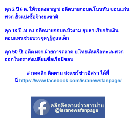
คุก 2 ปี 6 ด. ให้รอลงอาญา! อดีตนายกอบต.โนนทัน ขอนแก่น-
พวก ฮั้วแบ่งซื้อจ้างธงชาติ
คุก 18 ปี 24 ด.! อดีตนายกอบต.บัวงาม อุบลฯ เรียกรับเงิน
ตอบแทนช่วยบรรจุครูผู้ดูแลเด็ก
คุก 50 ปี! อดีต ผจก.ฝ่ายการตลาด บ.ไทยเดินเรือทะเล-พวก
ออกใบตราส่งเปลี่ยนชื่อเรือมิชอบ
# กดคลิก ติดตาม ส่งแชร์ข่าวอิศรา ได้ที่
นี่
https://www.facebook.com/isranewsfanpage/