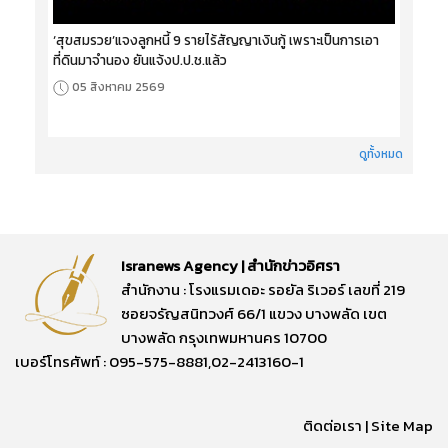
‘สุขสมรวย’แจงลูกหนี้ 9 รายไร้สัญญาเงินกู้ เพราะเป็นการเอา
ที่ดินมาจำนอง ยันแจ้งป.ป.ช.แล้ว
05 สิงหาคม 2569
ดูทั้งหมด
Isranews Agency | สำนักข่าวอิศรา
สำนักงาน : โรงแรมเดอะ รอยัล ริเวอร์ เลขที่ 219
ซอยจรัญสนิทวงศ์ 66/1 แขวง บางพลัด เขต
บางพลัด กรุงเทพมหานคร 10700
เบอร์โทรศัพท์ : 095-575-8881,02-2413160-1
ติดต่อเรา
|
Site Map