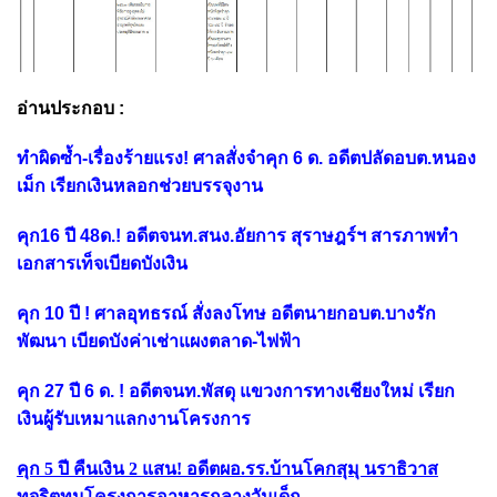
อ่านประกอบ :
ทำผิดซ้ำ-เรื่องร้ายแรง! ศาลสั่งจำคุก 6 ด. อดีตปลัดอบต.หนอง
เม็ก เรียกเงินหลอกช่วยบรรจุงาน
คุก16 ปี 48ด.! อดีตจนท.สนง.อัยการ สุราษฎร์ฯ สารภาพทำ
เอกสารเท็จเบียดบังเงิน
คุก 10 ปี ! ศาลอุทธรณ์ สั่งลงโทษ อดีตนายกอบต.บางรัก
พัฒนา เบียดบังค่าเช่าแผงตลาด-ไฟฟ้า
คุก 27 ปี 6 ด. ! อดีตจนท.พัสดุ แขวงการทางเชียงใหม่ เรียก
เงินผู้รับเหมาแลกงานโครงการ
คุก 5 ปี คืนเงิน 2 แสน! อดีตผอ.รร.บ้านโคกสุมุ นราธิวาส
ทุจริตทุนโครงการอาหารกลางวันเด็ก