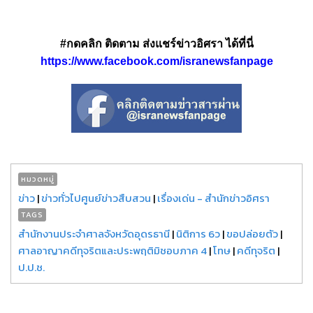
#กดคลิก ติดตาม ส่งแชร์ข่าวอิศรา ได้ที่นี่
https://www.facebook.com/isranewsfanpage
หมวดหมู่
ข่าว
|
ข่าวทั่วไปศูนย์ข่าวสืบสวน
|
เรื่องเด่น - สำนักข่าวอิศรา
TAGS
สำนักงานประจำศาลจังหวัดอุดรธานี
|
นิติการ 6ว
|
ขอปล่อยตัว
|
ศาลอาญาคดีทุจริตและประพฤติมิชอบภาค 4
|
โทษ
|
คดีทุจริต
|
ป.ป.ช.