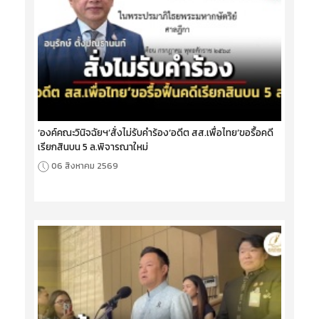
‘องค์คณะวินิจฉัยฯ’สั่งไม่รับคำร้อง‘อดีต สส.เพื่อไทย’ขอรื้อคดี
เรียกสินบน 5 ล.พิจารณาใหม่
06 สิงหาคม 2569