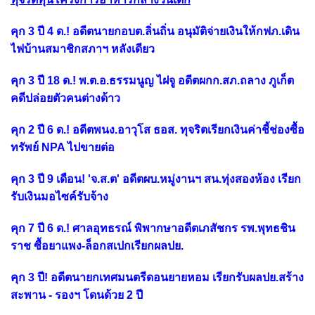
คุก 3 ปี 4 ด.! อดีตนายกอบต.ลิ่นถิ่น อนุมัติจ่ายเงินให้กฟภ.เดิน
ไฟบ้านสมาชิกสภาฯ หลังเดียว
คุก 3 ปี 18 ด.! พ.ต.อ.ธรรมนูญ ไฝจู อดีตผกก.สภ.ถลาง ภูเก็ต
คดีปล่อยตัวคนต่างด้าว
คุก 2 ปี 6 ด.! อดีตพนง.อาวุโส ธอส. ทุจริตเรียกเงินค่าชี้ช่องซื้อ
ทรัพย์ NPA ไปขายต่อ
คุก 3 ปี 9 เดือน! 'จ.ส.ต' อดีตผบ.หมู่งานฯ สน.ทุ่งสองห้อง เรียก
รับเงินมอไซค์รับจ้าง
คุก 7 ปี 6 ด.! ศาลอุทธรณ์ พิพากษาอดีตเภสัชกร รพ.พุทธชิน
ราช ซื้อยาแพง-ล็อกสเปกเรียกผลปย.
คุก 3 ปี! อดีตนายกเทศมนตรีดอนยายหอม เรียกรับผลปย.สร้าง
สะพาน - รองฯ โดนด้วย 2 ปี