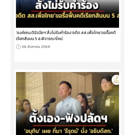
‘องค์คณะวินิจฉัยฯ’สั่งไม่รับคำร้อง‘อดีต สส.เพื่อไทย’ขอรื้อคดี
เรียกสินบน 5 ล.พิจารณาใหม่
06 สิงหาคม 2569