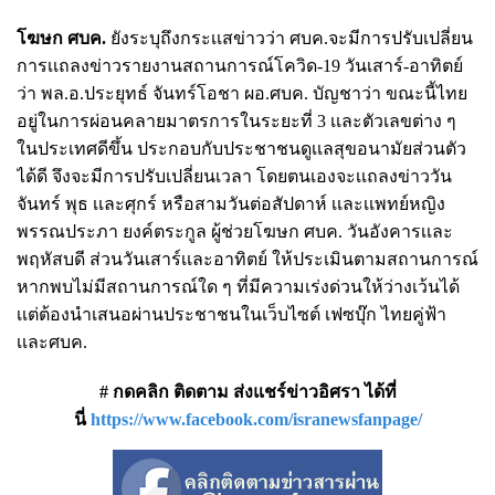
โฆษก ศบค.
ยังระบุถึงกระเเสข่าวว่า ศบค.จะมีการปรับเปลี่ยน
การเเถลงข่าวรายงานสถานการณ์โควิด-19 วันเสาร์-อาทิตย์
ว่า พล.อ.ประยุทธ์ จันทร์โอชา ผอ.ศบค. บัญชาว่า ขณะนี้ไทย
อยู่ในการผ่อนคลายมาตรการในระยะที่ 3 เเละตัวเลขต่าง ๆ
ในประเทศดีขึ้น ประกอบกับประชาชนดูเเลสุขอนามัยส่วนตัว
ได้ดี จึงจะมีการปรับเปลี่ยนเวลา โดยตนเองจะเเถลงข่าววัน
จันทร์ พุธ เเละศุกร์ หรือสามวันต่อสัปดาห์ เเละเเพทย์หญิง
พรรณประภา ยงค์ตระกูล ผู้ช่วยโฆษก ศบค. วันอังคารเเละ
พฤหัสบดี ส่วนวันเสาร์เเละอาทิตย์ ให้ประเมินตามสถานการณ์
หากพบไม่มีสถานการณ์ใด ๆ ที่มีความเร่งด่วนให้ว่างเว้นได้
เเต่ต้องนำเสนอผ่านประชาชนในเว็บไซต์ เฟซบุ๊ก ไทยคู่ฟ้า
เเละศบค.
# กดคลิก ติดตาม ส่งแชร์ข่าวอิศรา ได้ที่
นี่
https://www.facebook.com/isranewsfanpage/