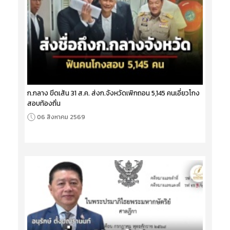
ก.กลาง ขีดเส้น 31 ส.ค. ส่งก.จังหวัดเพิกถอน 5,145 คนเอี่ยวโกง
สอบท้องถิ่น
06 สิงหาคม 2569