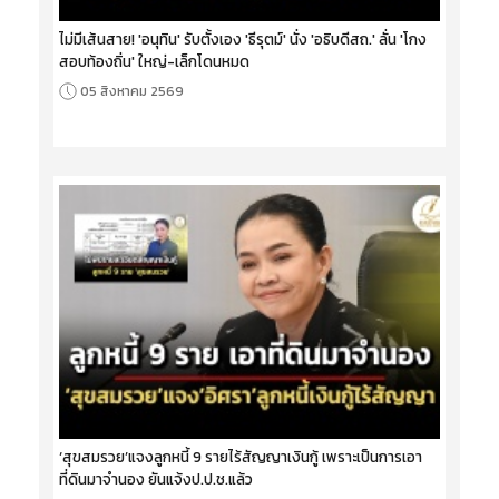
ไม่มีเส้นสาย! 'อนุทิน' รับตั้งเอง 'ธีรุตม์' นั่ง 'อธิบดีสถ.' ลั่น 'โกง
สอบท้องถิ่น' ใหญ่-เล็กโดนหมด
05 สิงหาคม 2569
‘สุขสมรวย’แจงลูกหนี้ 9 รายไร้สัญญาเงินกู้ เพราะเป็นการเอา
ที่ดินมาจำนอง ยันแจ้งป.ป.ช.แล้ว