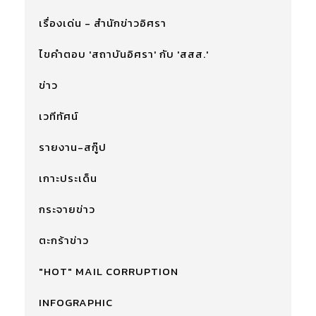
เรื่องเด่น - สำนักข่าวอิศรา
ไขคำตอบ 'สถาบันอิศรา' กับ 'สสส.'
ข่าว
เวทีทัศน์
รายงาน-สกู๊ป
เกาะประเด็น
กระจายข่าว
ตะกร้าข่าว
"HOT" MAIL CORRUPTION
INFOGRAPHIC