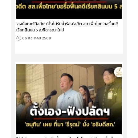
‘องค์คณะวินิจฉัยฯ’สั่งไม่รับคำร้อง‘อดีต สส.เพื่อไทย’ขอรื้อคดี
เรียกสินบน 5 ล.พิจารณาใหม่
06 สิงหาคม 2569