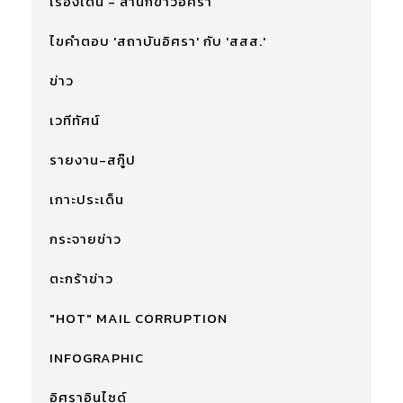
เรื่องเด่น - สำนักข่าวอิศรา
ไขคำตอบ 'สถาบันอิศรา' กับ 'สสส.'
ข่าว
เวทีทัศน์
รายงาน-สกู๊ป
เกาะประเด็น
กระจายข่าว
ตะกร้าข่าว
"HOT" MAIL CORRUPTION
INFOGRAPHIC
อิศราอินไซด์