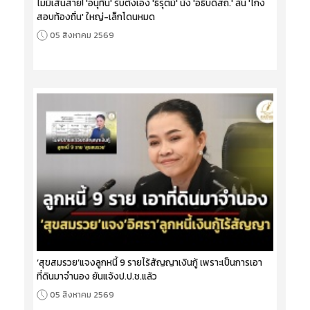
ไม่มีเส้นสาย! 'อนุทิน' รับตั้งเอง 'ธีรุตม์' นั่ง 'อธิบดีสถ.' ลั่น 'โกง
สอบท้องถิ่น' ใหญ่-เล็กโดนหมด
05 สิงหาคม 2569
‘สุขสมรวย’แจงลูกหนี้ 9 รายไร้สัญญาเงินกู้ เพราะเป็นการเอา
ที่ดินมาจำนอง ยันแจ้งป.ป.ช.แล้ว
05 สิงหาคม 2569