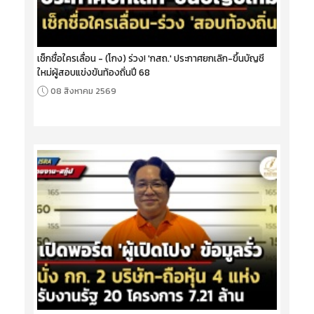
เช็กชื่อใครเลื่อน - (โกง) ร่วง! 'กสถ.' ประกาศยกเลิก-ขึ้นบัญชี
ใหม่ผู้สอบแข่งขันท้องถิ่นปี 68
08 สิงหาคม 2569