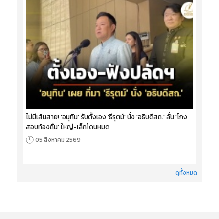
ไม่มีเส้นสาย! 'อนุทิน' รับตั้งเอง 'ธีรุตม์' นั่ง 'อธิบดีสถ.' ลั่น 'โกง
สอบท้องถิ่น' ใหญ่-เล็กโดนหมด
05 สิงหาคม 2569
ดูทั้งหมด