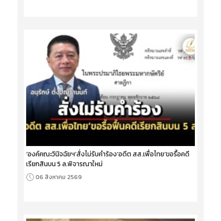
‘องค์คณะวินิจฉัยฯ’สั่งไม่รับคำร้อง‘อดีต สส.เพื่อไทย’ขอรื้อคดี
เรียกสินบน 5 ล.พิจารณาใหม่
06 สิงหาคม 2569