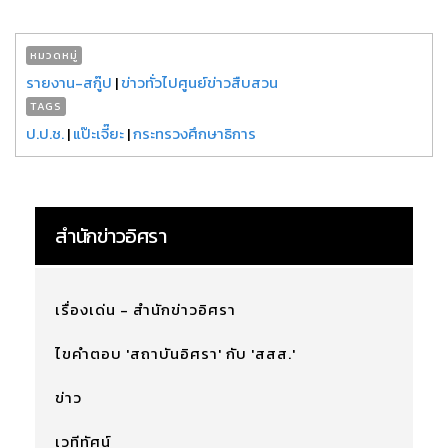
หมวดหมู่
รายงาน-สกู๊ป
|
ข่าวทั่วไปศูนย์ข่าวสืบสวน
TAGS
ป.ป.ช.
|
แป๊ะเจี๊ยะ
|
กระทรวงศึกษาธิการ
สำนักข่าวอิศรา
เรื่องเด่น - สำนักข่าวอิศรา
ไขคำตอบ 'สถาบันอิศรา' กับ 'สสส.'
ข่าว
เวทีทัศน์