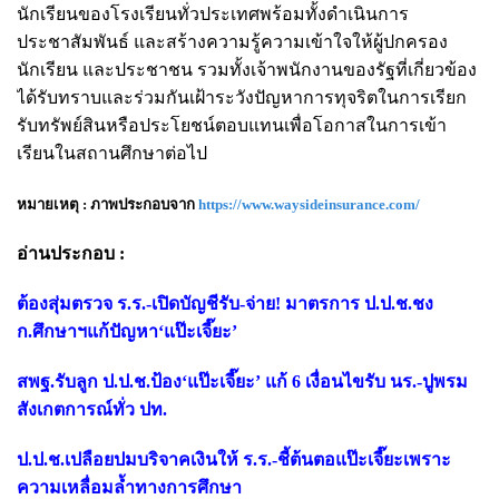
นักเรียนของโรงเรียนทั่วประเทศพร้อมทั้งดำเนินการ
ประชาสัมพันธ์ และสร้างความรู้ความเข้าใจให้ผู้ปกครอง
นักเรียน และประชาชน รวมทั้งเจ้าพนักงานของรัฐที่เกี่ยวข้อง
ได้รับทราบและร่วมกันเฝ้าระวังปัญหาการทุจริตในการเรียก
รับทรัพย์สินหรือประโยชน์ตอบแทนเพื่อโอกาสในการเข้า
เรียนในสถานศึกษาต่อไป
หมายเหตุ : ภาพประกอบจาก
https://www.waysideinsurance.com/
อ่านประกอบ :
ต้องสุ่มตรวจ ร.ร.-เปิดบัญชีรับ-จ่าย! มาตรการ ป.ป.ช.ชง
ก.ศึกษาฯแก้ปัญหา‘แป๊ะเจี๊ยะ’
สพฐ.รับลูก ป.ป.ช.ป้อง‘แป๊ะเจี๊ยะ’ แก้ 6 เงื่อนไขรับ นร.-ปูพรม
สังเกตการณ์ทั่ว ปท.
ป.ป.ช.เปลือยปมบริจาคเงินให้ ร.ร.-ชี้ต้นตอแป๊ะเจี๊ยะเพราะ
ความเหลื่อมล้ำทางการศึกษา