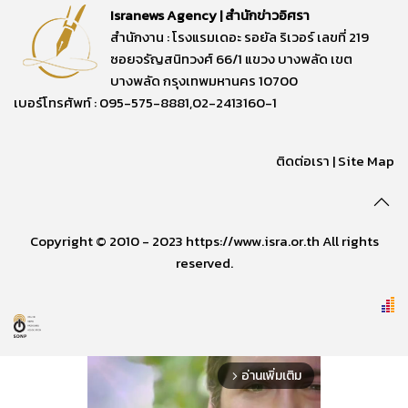
Isranews Agency | สำนักข่าวอิศรา
สำนักงาน : โรงแรมเดอะ รอยัล ริเวอร์ เลขที่ 219
ซอยจรัญสนิทวงศ์ 66/1 แขวง บางพลัด เขต
บางพลัด กรุงเทพมหานคร 10700
เบอร์โทรศัพท์ : 095-575-8881,02-2413160-1
ติดต่อเรา
|
Site Map
Copyright © 2010 - 2023 https://www.isra.or.th All rights
reserved.
อ่านเพิ่มเติม
arrow_forward_ios