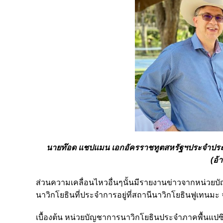
นายท๊อด แชปแมน เอกอัครราชทูตสหรัฐฯประจำประเ
(อ้
ส่วนความเคลื่อนไหวอื่นๆนั้นมีรายงานข่าวจากหน่วย
นาวิกโยธินที่ประจำการอยู่ที่สถานีนาวิกโยธินฟูเทนมะ
เบื้องต้น หน่วยบัญชาการนาวิกโยธินประจำภาคพื้นแปซิฟิกได้