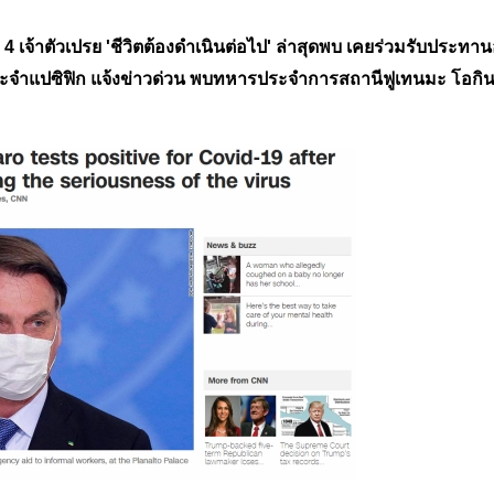
่ 4 เจ้าตัวเปรย 'ชีวิตต้องดำเนินต่อไป' ล่าสุดพบ เคยร่วมรับประท
ฯ ประจำแปซิฟิก แจ้งข่าวด่วน พบทหารประจำการสถานีฟูเทนมะ โอกิน