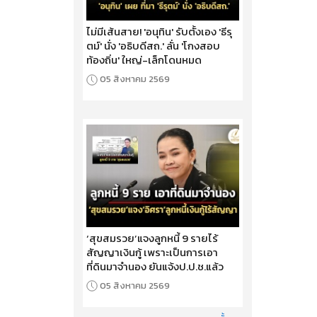
ไม่มีเส้นสาย! 'อนุทิน' รับตั้งเอง 'ธีรุ
ตม์' นั่ง 'อธิบดีสถ.' ลั่น 'โกงสอบ
ท้องถิ่น' ใหญ่-เล็กโดนหมด
05 สิงหาคม 2569
‘สุขสมรวย’แจงลูกหนี้ 9 รายไร้
สัญญาเงินกู้ เพราะเป็นการเอา
ที่ดินมาจำนอง ยันแจ้งป.ป.ช.แล้ว
05 สิงหาคม 2569