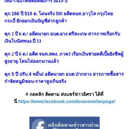
เหมา-นับโทษต่อคดีเก่ารวม15 ปี
คุก 166 ปี 510 ด. โดนจริง 50! อดีตจนท.อาวุโส กรุงไทย
กระบี่ ยักยอกเงินบัญชีฝากลูกค้า
คุก 2 ปี 6 ด.! อดีตนายก อบต.ยาง ศรีสะเกษ สารภาพเรียกรับ
เงินโบนัสพนง.ปี 53
คุก 2 ปี 6 ด.! อดีต จนท.สตง. ภาค3 เรียกเงินช่วยคดีเบี้ยยังชีพผู้
สูงอายุ-โดนไล่ออกนานแล้ว
คุก 5 ปี ปรับ 4 หมื่น! อดีตนายก อบต.ป่ากลาง สารภาพซื้อสาร
กำจัดหนูมิชอบ-ราคาสูงเกินจริง
# กดคลิก ติดตาม ส่งแชร์ข่าวอิศรา ได้ที่
นี่
https://www.facebook.com/isranewsfanpage/