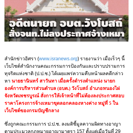
สำนักข่าวอิศรา (
www.isranews.org
) รายงานว่า เมื่อเร็วๆ นี้
เว็บไซต์สำนักงานคณะกรรมการป้องกันและปราบปรามการ
ทุจริตแห่งชาติ (ป.ป.ช.) ได้เผยแพร่ความคืบหน้าผลคดีกล่าว
หา
นายธานินทร์ สาวันทา เมื่อครั้งดำรงตำแหน่ง นายก
องค์การบริหารส่วนตำบล (อบต.) วังโบสถ์ อำเภอหนองไผ่
จังหวัดเพชรบูรณ์ สั่งการให้เจ้าหน้าที่ไม่ต้องลงประกาศสอบ
ราคาโครงการจ้างเหมาขุดลอกคลองหางค่าง หมู่ที่ 5 ใน
เว็บไซต์ของกรมบัญชีกลาง
ซึ่งถูกคณะกรรมการ ป.ป.ช. ลงมติชี้มูลความผิดทางอาญา
ตามประมวลกฎหมายอาญามาตรา 157 ตั้งแต่เมื่อวันที่ 29