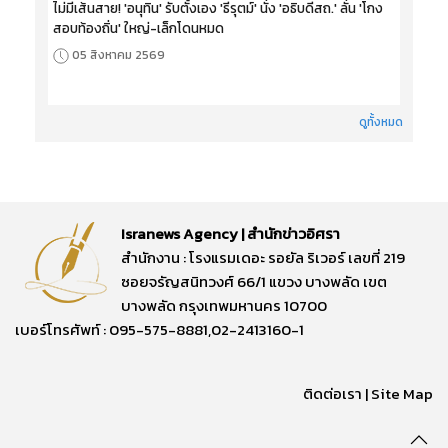
ไม่มีเส้นสาย! 'อนุทิน' รับตั้งเอง 'ธีรุตม์' นั่ง 'อธิบดีสถ.' ลั่น 'โกง
สอบท้องถิ่น' ใหญ่-เล็กโดนหมด
05 สิงหาคม 2569
ดูทั้งหมด
Isranews Agency | สำนักข่าวอิศรา
สำนักงาน : โรงแรมเดอะ รอยัล ริเวอร์ เลขที่ 219
ซอยจรัญสนิทวงศ์ 66/1 แขวง บางพลัด เขต
บางพลัด กรุงเทพมหานคร 10700
เบอร์โทรศัพท์ : 095-575-8881,02-2413160-1
ติดต่อเรา
|
Site Map