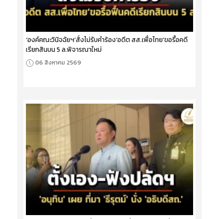
‘องค์คณะวินิจฉัยฯ’สั่งไม่รับคำร้อง‘อดีต สส.เพื่อไทย’ขอรื้อคดี
เรียกสินบน 5 ล.พิจารณาใหม่
06 สิงหาคม 2569