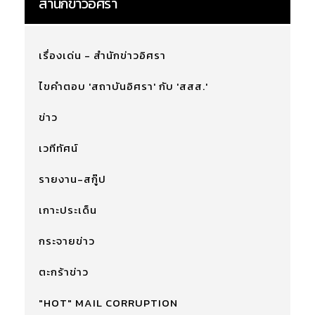
สำนักข่าวอิศรา
เรื่องเด่น - สำนักข่าวอิศรา
ไขคำตอบ 'สถาบันอิศรา' กับ 'สสส.'
ข่าว
เวทีทัศน์
รายงาน-สกู๊ป
เกาะประเด็น
กระจายข่าว
ตะกร้าข่าว
"HOT" MAIL CORRUPTION