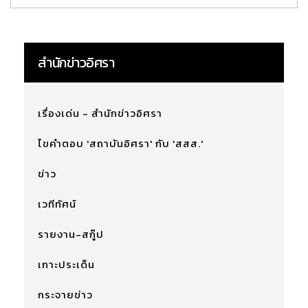
สำนักข่าวอิศรา
เรื่องเด่น - สำนักข่าวอิศรา
ไขคำตอบ 'สถาบันอิศรา' กับ 'สสส.'
ข่าว
เวทีทัศน์
รายงาน-สกู๊ป
เกาะประเด็น
กระจายข่าว