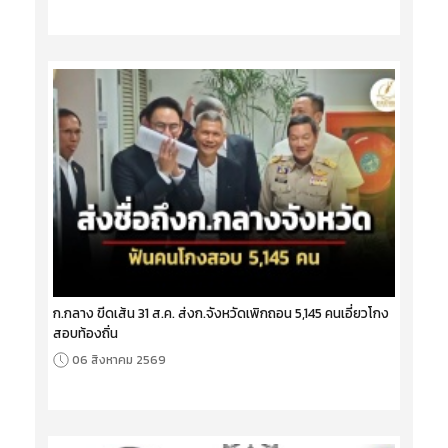
ก.กลาง ขีดเส้น 31 ส.ค. ส่งก.จังหวัดเพิกถอน 5,145 คนเอี่ยวโกง
สอบท้องถิ่น
06 สิงหาคม 2569