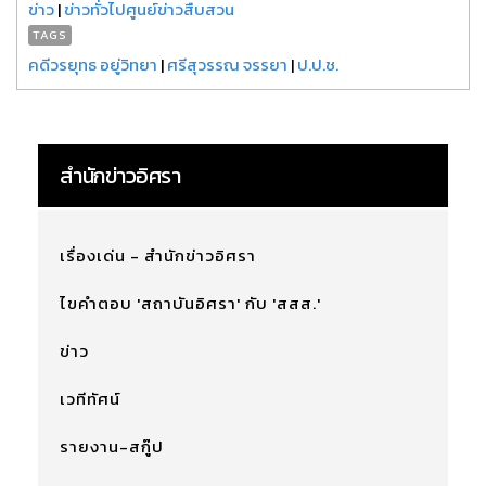
ข่าว
|
ข่าวทั่วไปศูนย์ข่าวสืบสวน
TAGS
คดีวรยุทธ อยู่วิทยา
|
ศรีสุวรรณ จรรยา
|
ป.ป.ช.
สำนักข่าวอิศรา
เรื่องเด่น - สำนักข่าวอิศรา
ไขคำตอบ 'สถาบันอิศรา' กับ 'สสส.'
ข่าว
เวทีทัศน์
รายงาน-สกู๊ป