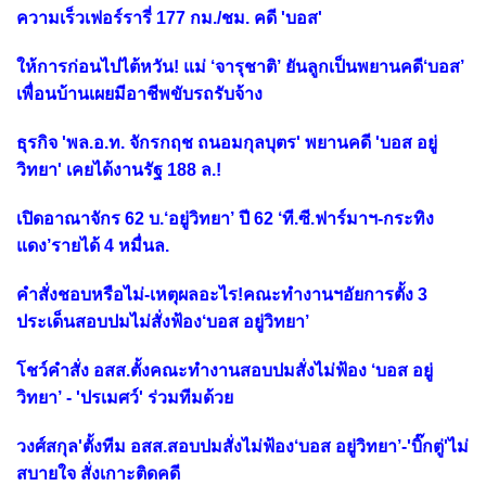
ความเร็วเฟอร์รารี่ 177 กม./ชม. คดี 'บอส'
ให้การก่อนไปไต้หวัน! แม่ ‘จารุชาติ’ ยันลูกเป็นพยานคดี‘บอส’
เพื่อนบ้านเผยมีอาชีพขับรถรับจ้าง
ธุรกิจ 'พล.อ.ท. จักรกฤช ถนอมกุลบุตร' พยานคดี 'บอส อยู่
วิทยา' เคยได้งานรัฐ 188 ล.!
เปิดอาณาจักร 62 บ.‘อยู่วิทยา’ ปี 62 ‘ที.ซี.ฟาร์มาฯ-กระทิง
แดง’รายได้ 4 หมื่นล.
คำสั่งชอบหรือไม่-เหตุผลอะไร!คณะทำงานฯอัยการตั้ง 3
ประเด็นสอบปมไม่สั่งฟ้อง‘บอส อยู่วิทยา’
โชว์คำสั่ง อสส.ตั้งคณะทำงานสอบปมสั่งไม่ฟ้อง ‘บอส อยู่
วิทยา’ - 'ปรเมศว์' ร่วมทีมด้วย
วงศ์สกุล'ตั้งทีม อสส.สอบปมสั่งไม่ฟ้อง‘บอส อยู่วิทยา’-'บิ๊กตู่'ไม่
สบายใจ สั่งเกาะติดคดี