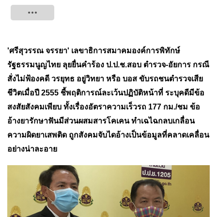
Tweet
'ศรีสุวรรณ จรรยา' เลขาธิการสมาคมองค์การพิทักษ์
รัฐธรรมนูญไทย ลุยยื่นคำร้อง ป.ป.ช.สอบ ตำรวจ-อัยการ กรณี
สั่งไม่ฟ้องคดี วรยุทธ อยู่วิทยา หรือ บอส ขับรถชนตำรวจเสีย
ชีวิตเมื่อปี 2555 ชี้พฤติการณ์ละเว้นปฏิบัติหน้าที่ ระบุคดีมีข้อ
สงสัยสังคมเพียบ ทั้งเรื่องอัตราความเร็วรถ 177 กม./ชม ข้อ
อ้างยารักษาฟันมีส่วนผสมสารโคเคน ทำเฉไฉกลบเกลื่อน
ความผิดยาเสพติด ถูกสังคมจับได
อ้างเป็นข้อมูลที่คลาดเคลื่อน
อย่างน่าละอาย