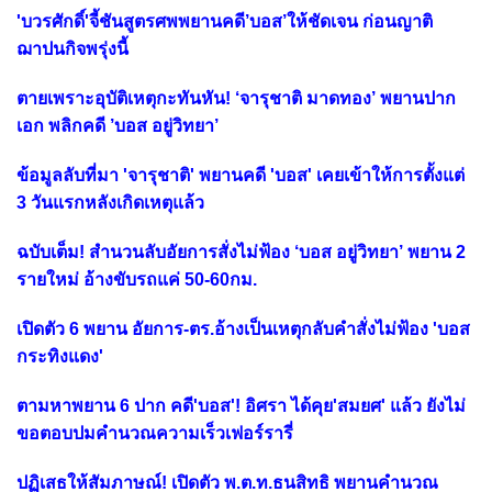
'บวรศักดิ์'จี้ชันสูตรศพพยานคดี’บอส’ให้ชัดเจน ก่อนญาติ
ฌาปนกิจพรุ่งนี้
ตายเพราะอุบัติเหตุกะทันหัน! ‘จารุชาติ มาดทอง’ พยานปาก
เอก พลิกคดี ’บอส อยู่วิทยา’
ข้อมูลลับที่มา 'จารุชาติ' พยานคดี 'บอส' เคยเข้าให้การตั้งแต่
3 วันแรกหลังเกิดเหตุแล้ว
ฉบับเต็ม! สำนวนลับอัยการสั่งไม่ฟ้อง ‘บอส อยู่วิทยา’ พยาน 2
รายใหม่ อ้างขับรถแค่ 50-60กม.
เปิดตัว 6 พยาน อัยการ-ตร.อ้างเป็นเหตุกลับคำสั่งไม่ฟ้อง 'บอส
กระทิงแดง'
ตามหาพยาน 6 ปาก คดี'บอส'! อิศรา ได้คุย'สมยศ' แล้ว ยังไม่
ขอตอบปมคำนวณความเร็วเฟอร์รารี่
ปฏิเสธให้สัมภาษณ์! เปิดตัว พ.ต.ท.ธนสิทธิ พยานคำนวณ