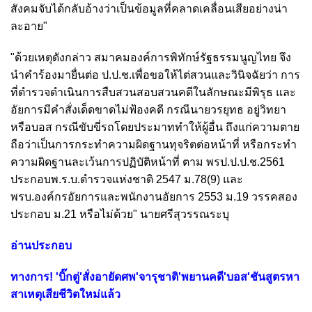
สังคมจับได้กลับอ้างว่าเป็นข้อมูลที่คลาดเคลื่อนเสียอย่างน่า
ละอาย"
"ด้วยเหตุดังกล่าว สมาคมองค์การพิทักษ์รัฐธรรมนูญไทย จึง
นำคำร้องมายื่นต่อ ป.ป.ช.เพื่อขอให้ไต่สวนและวินิจฉัยว่า การ
ที่ตำรวจดำเนินการสืบสวนสอบสวนคดีในลักษณะมีพิรุธ และ
อัยการมีคำสั่งเด็ดขาดไม่ฟ้องคดี กรณีนายวรยุทธ อยู่วิทยา
หรือบอส กรณีขับขี่รถโดยประมาททำให้ผู้อื่น ถึงแก่ความตาย
ถือว่าเป็นการกระทำความผิดฐานทุจริตต่อหน้าที่ หรือกระทำ
ความผิดฐานละเว้นการปฏิบัติหน้าที่ ตาม พรป.ป.ป.ช.2561
ประกอบพ.ร.บ.ตำรวจแห่งชาติ 2547 ม.78(9) และ
พรบ.องค์กรอัยการและพนักงานอัยการ 2553 ม.19 วรรคสอง
ประกอบ ม.21 หรือไม่ด้วย" นายศรีสุวรรณระบุ
อ่านประกอบ
ทางการ! 'บิ๊กตู่'สั่งอายัดศพ'จารุชาติ'พยานคดี'บอส'ชันสูตรหา
สาเหตุเสียชีวิตใหม่แล้ว