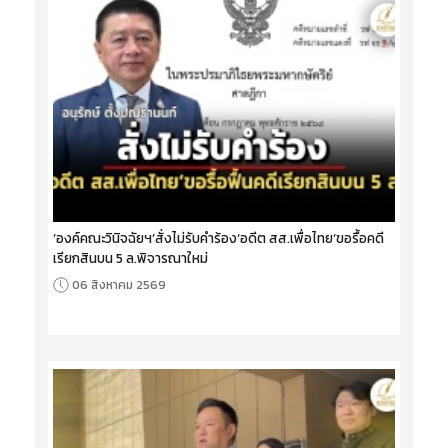
‘องค์คณะวินิจฉัยฯ’สั่งไม่รับคำร้อง‘อดีต สส.เพื่อไทย’ขอรื้อคดี
เรียกสินบน 5 ล.พิจารณาใหม่
06 สิงหาคม 2569