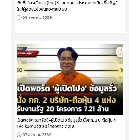
เช็กชื่อใครเลื่อน - (โกง) ร่วง! 'กสถ.' ประกาศยกเลิก-ขึ้นบัญชี
ใหม่ผู้สอบแข่งขันท้องถิ่นปี 68
08 สิงหาคม 2569
เปิดพอร์ต ธนารัตน์-ผู้เปิดโปง ข้อมูลรั่ว นั่งกก. 2 บ. ถือหุ้น 4
แห่ง รับงานรัฐ 20 โครงการ 7.21 ล.
07 สิงหาคม 2569