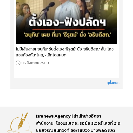
ไม่มีเส้นสาย! 'อนุทิน' รับตั้งเอง 'ธีรุตม์' นั่ง 'อธิบดีสถ.' ลั่น 'โกง
สอบท้องถิ่น' ใหญ่-เล็กโดนหมด
05 สิงหาคม 2569
ดูทั้งหมด
Isranews Agency | สำนักข่าวอิศรา
สำนักงาน : โรงแรมเดอะ รอยัล ริเวอร์ เลขที่ 219
ซอยจรัญสนิทวงศ์ 66/1 แขวง บางพลัด เขต