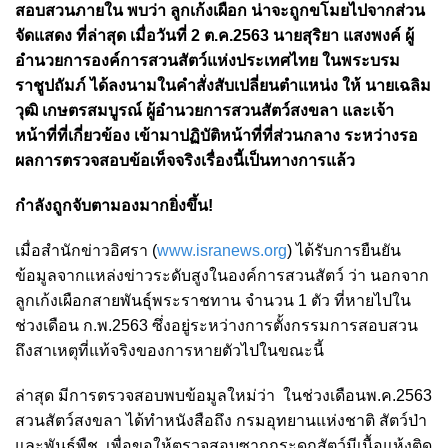
สอบสวนภายใน พบว่า ลูกเก้งเผือก น่าจะถูกขโมยไปจากส่วน
จัดแสดง
ที่ล่าสุด เมื่อวันที่ 2 ต.ค.2563 นายสุริยา แสงพงค์ ผู้
อำนวยการองค์การสวนสัตว์แห่งประเทศไทย ในพระบรม
ราชูปถัมภ์ ได้ลงนามในคำสั่งสับเปลี่ยนตำแหน่ง ให้ นายเฉลิม
วุฒิ เกษตรสมบูรณ์ ผู้อำนวยการสวนสัตว์สงขลา และเจ้า
หน้าที่ที่เกี่ยวข้อง เข้ามาปฏิบัติหน้าที่ที่ส่วนกลาง ระหว่างรอ
ผลการตรวจสอบข้อเท็จจริงเรื่องนี้เป็นทางการแล้ว
กำลังถูกจับตามองมากยิ่งขึ้น!
เมื่อสำนักข่าวอิศรา (
www.isranews.org
) ได้รับการยืนยัน
ข้อมูลจากแหล่งข่าวระดับสูงในองค์การสวนสัตว์ ว่า นอกจาก
ลูกเก้งเผือกสายพันธุ์พระราชทาน จำนวน 1 ตัว ที่หายไปใน
ช่วงเดือน ก.พ.2563 ซึ่งอยู่ระหว่างการตั้งกรรมการสอบสวน
ถึงสาเหตุที่แท้จริงของการหายตัวไปในขณะนี้
ล่าสุด มีการตรวจสอบพบข้อมูลใหม่ว่า ในช่วงเดือนพ.ค.2563
สวนสัตว์สงขลา ได้ทำหนังสือถึง กรมอุทยานแห่งชาติ สัตว์ป่า
และพันธุ์พืช เพื่อขอให้ตรวจสอบซากกระดูกสัตว์มีเนื้อแห้งติด