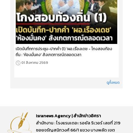
เปิดบันทึกการประชุม-ปากคำ (1) 'ผอ.เรืองเดช - โกงสอบท้อง
ถิ่น : 'ห้องมั่นคง' สังเกตการณ์ตลอดเวลา
01 สิงหาคม 2569
ดูทั้งหมด
Isranews Agency | สำนักข่าวอิศรา
สำนักงาน : โรงแรมเดอะ รอยัล ริเวอร์ เลขที่ 219
ซอยจรัญสนิทวงศ์ 66/1 แขวง บางพลัด เขต