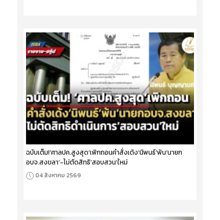
ฉบับเต็ม!‘ศาลปค.สูงสุด’เพิกถอนคำสั่งเด้ง‘นิพนธ์’พ้น‘นายก
อบจ.สงขลา’-ไม่ตัดสิทธิ‘สอบสวน’ใหม่
04 สิงหาคม 2569