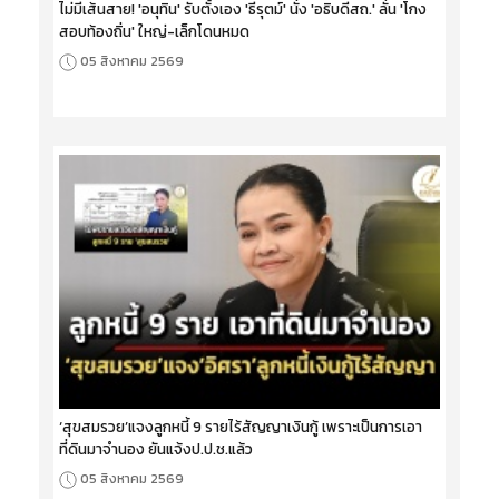
ไม่มีเส้นสาย! 'อนุทิน' รับตั้งเอง 'ธีรุตม์' นั่ง 'อธิบดีสถ.' ลั่น 'โกง
สอบท้องถิ่น' ใหญ่-เล็กโดนหมด
05 สิงหาคม 2569
‘สุขสมรวย’แจงลูกหนี้ 9 รายไร้สัญญาเงินกู้ เพราะเป็นการเอา
ที่ดินมาจำนอง ยันแจ้งป.ป.ช.แล้ว
05 สิงหาคม 2569