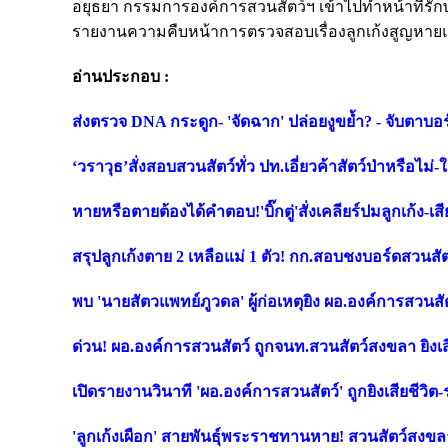
อยุธยา กรรมการองค์การสวนสัตว์ฯ เข้าไปทำหน้าที่รั
รายงานความคืบหน้าการตรวจสอบเรื่องลูกเก้งสูญหายแต่เ
อ่านประกอบ :
ส่งตรวจ DNA กระดูก- 'จัดฉาก' ปล่อยงูขย้ำ? - จับตาบ
‘วราวุธ’สั่งสอบสวนสัตว์ทั่ว ปท.เอี่ยวค้าสัตว์ป่าหรือไม
หายหรือตายต้องได้คำตอบ!'บิ๊กตู่'สั่งเคลียร์ปมลูกเก้ง-เสีย
สรุปลูกเก้งตาย 2 เหลือแม่ 1 ตัว! กก.สอบชงบอร์ดสวนสั
พบ 'นายสัตวแพทย์ภูวดล' ผู้ก่อเหตุยิง ผอ.องค์การสวนสัตว
ด่วน! ผอ.องค์การสวนสัตว์ ถูกจนท.สวนสัตว์สงขลา ยิงเส
เปิดรายงานวินาที 'ผอ.องค์การสวนสัตว์' ถูกยิงเสียชีวิ
'ลูกเก้งเผือก' สายพันธุ์พระราชทานหาย! สวนสัตว์สงข