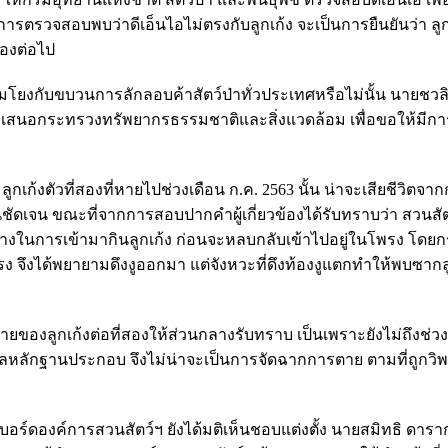
ลการตรวจสอบพบว่าดีเอ็นไอไม่ตรงกับลูกเก้ง จะเป็นการยืนยันว่า ลู
้องต่อไป
มโยงกับขบวนการลักลอบค้าสัตว์ป่าทั่วประเทศหรือไม่นั้น นายชวลิ
องเสนอกระทรวงทรัพยากรธรรมชาติและสิ่งแวดล้อม เพื่อขอให้มีการ
ก้งตัวที่สองที่หายไปช่วงเดือน ก.ค. 2563 นั้น น่าจะเสียชีวิตจาก
ยันชัดเจน ขณะที่จากการสอบปากคำผู้เกี่ยวข้องได้รับทราบว่า สวนส
งทางในการเข้ามากินลูกเก้ง ก่อนจะหลบกลับเข้าไปอยู่ในโพรง โดยกรณ
โพรง จึงได้พยายามดึงงูออกมา แต่จังหวะที่ดึงท้องงูแตกทำให้พบซากลู
ายของลูกเก้งต่อที่สองให้ส่วนกลางรับทราบ เป็นเพราะยังไม่ถึงช่
ูลหลักฐานประกอบ จึงไม่น่าจะเป็นการจัดฉากการตาย ตามที่ถูกวิพ
บอร์ดองค์การสวนสัตว์ฯ ยังได้มติเห็นชอบแต่งตั้ง นายสมิทธิ ดาร