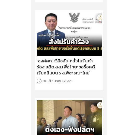
‘องค์คณะวินิจฉัยฯ’สั่งไม่รับคำ
ร้อง‘อดีต สส.เพื่อไทย’ขอรื้อคดี
เรียกสินบน 5 ล.พิจารณาใหม่
06 สิงหาคม 2569