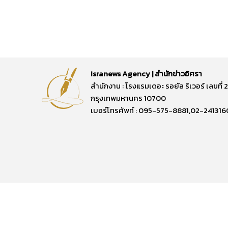
Isranews Agency | สำนักข่าวอิศรา
สำนักงาน : โรงแรมเดอะ รอยัล ริเวอร์ เลขท
กรุงเทพมหานคร 10700
เบอร์โทรศัพท์ : 095-575-8881,02-241316