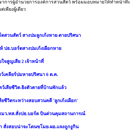
กษาการผู้อำนวยการองค์การสวนสัตว์ พร้อมมอบหมายให้ทำหน้าที่
พียงผู้เดียว
อร์ดสวนสัตว์ สางปมลูกเก้งหาย-ตายปริศนา
่-ให้ ปธ.บอร์ดสางปมเก้งเผือกหาย
ใจสูญเสีย 2 เจ้าหน้าที่
ตว์เคลียร์ปมหายปริศนา 6 ต.ค.
์เสียชีวิต-ยิงตัวตายที่บ้านพักแล้ว
ียชีวิตระหว่างสอบสวนคดี 'ลูกเก้งเผือก'
ต-รมว.ทส.สั่งปธ.บอร์ด บินด่วนคุมสถานการณ์
ลา สั่งสอบน่าจะโดนขโมย-ผอ.แจงถูกงูกิน