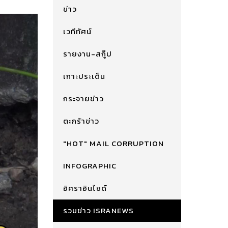
ข่าว
เวทีทัศน์
รายงาน-สกู๊ป
เกาะประเด็น
กระจายข่าว
ตะกร้าข่าว
"HOT" MAIL CORRUPTION
INFOGRAPHIC
อิศราอินไซด์
รวมข่าว ISRANEWS