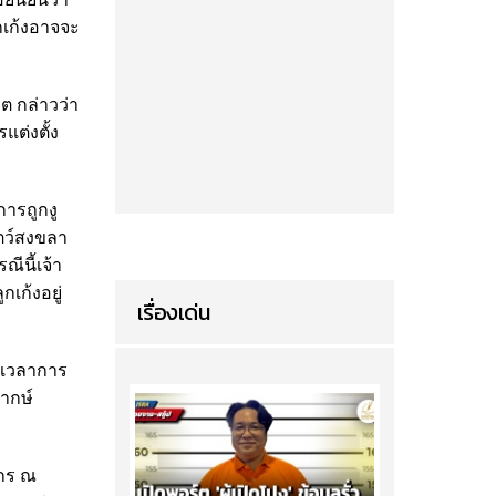
กเก้งอาจจะ
ต กล่าวว่า
แต่งตั้ง
การถูกงู
ัตว์สงขลา
ีนี้เจ้า
กเก้งอยู่
เรื่องเด่น
วงเวลาการ
ากษ์
ากร ณ