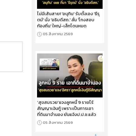
ไม่มีเส้นสาย! 'อนุทิน' รับตั้งเอง 'ธีรุ
ตม์' นั่ง 'อธิบดีสถ.' ลั่น 'โกงสอบ
ท้องถิ่น' ใหญ่-เล็กโดนหมด
05 สิงหาคม 2569
‘สุขสมรวย’แจงลูกหนี้ 9 รายไร้
สัญญาเงินกู้ เพราะเป็นการเอา
ที่ดินมาจำนอง ยันแจ้งป.ป.ช.แล้ว
05 สิงหาคม 2569