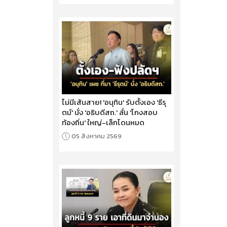
ไม่มีเส้นสาย! 'อนุทิน' รับตั้งเอง 'ธีรุ
ตม์' นั่ง 'อธิบดีสถ.' ลั่น 'โกงสอบ
ท้องถิ่น' ใหญ่-เล็กโดนหมด
05 สิงหาคม 2569