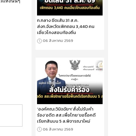
แห่งนั้นๆ
ก.กลาง ขีดเส้น 31 ส.ค.
ส่งก.จังหวัดเพิกถอน 3,440 คน
เอี่ยวโกงสอบท้องถิ่น
06 สิงหาคม 2569
‘องค์คณะวินิจฉัยฯ’สั่งไม่รับคำ
ร้อง‘อดีต สส.เพื่อไทย’ขอรื้อคดี
เรียกสินบน 5 ล.พิจารณาใหม่
06 สิงหาคม 2569