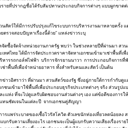
ยรายที่ปรากฎชื่อได้รับสัมปทานประกอบกิจการต่างๆ แบบผูกขาดต่อ
รสวนสัตว์ให้มีการปรับปรุงแก้ไขระบบการบริหารงานมาหลายครั้ง แต่ก
ยตรวจสอบปัญหาเรื่องนี้ด้วย" แหล่งข่าวระบุ
ดซื้อจัดจ้างหน่วยงานภาครัฐ พบว่า ในช่วงหลายปีที่ผ่านมา สวนส
ระเทศไทย ได้มีการจัดประกวดราคาจัดหาเอกชนเข้ามาเช่าพื้นที่เพ
่บริหารรถกอล์ฟไฟฟ้า บริการจักรยานนาวา การประกอบกิจการที่พ
่าพื้นที่เพื่อจำหน่ายอาหาร ทั้งสำหรับคนและสัตว์ เป็นต้น
กข่าวอิศราว่า ที่ผ่านมา สวนสัตว์ของรัฐ ซึ่งอยู่ภายใต้การกำกับดู
ชนเข้ามาใช้พื้นที่เพื่อประกอบธุรกิจประเภทต่างๆ จริง ส่วนรูป
ต่ละแห่ง ที่จะไปดูแลรับผิดชอบงานส่วนต่างๆ เอง
แต่ข้อดีของการให
้ตอบแทนชัดเจนในแต่ละปี จากเอกชนคู่สัญญา
ญหาการแพร่ระบาดของเชื้อไวรัสโควิด ตัวเลขนักท่องเที่ยวลดน้อยลง ส
งไปแบกรับความเสี่ยงอะไร เอกชนจะเป็นผู้แบกรับความเสียงเรื่องรา