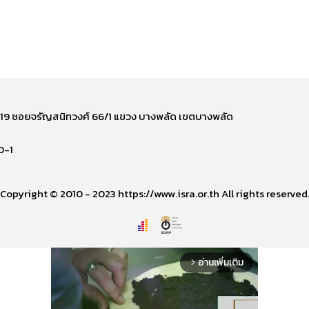
ี่ 219 ซอยจรัญสนิทวงศ์ 66/1 แขวง บางพลัด เขตบางพลัด
0-1
Copyright © 2010 - 2023 https://www.isra.or.th All rights reserved
อ่านเพิ่มเติม
arrow_forward_ios