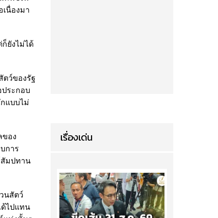
เนื่องมา
็ยังไม่ได้
ัตว์ของรัฐ
ื่อประกอบ
ักแบบไม่
เรื่องเด่น
แลของ
แบบการ
้สัมปทาน
วนสัตว์
ยได้ไปแทน