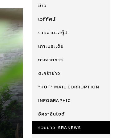
ข่าว
เวทีทัศน์
รายงาน-สกู๊ป
เกาะประเด็น
กระจายข่าว
ตะกร้าข่าว
"HOT" MAIL CORRUPTION
INFOGRAPHIC
อิศราอินไซด์
รวมข่าว ISRANEWS