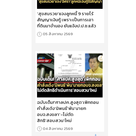
‘สุขสมรวย’แจงลูกหนี้ 9 รายไร้
สัญญาเงินกู้ เพราะเป็นการเอา
ที่ดินมาจำนอง ยันแจ้งป.ป.ช.แล้ว
05 สิงหาคม 2569
ฉบับเต็ม!‘ศาลปค.สูงสุด’เพิกถอน
คำสั่งเด้ง‘นิพนธ์’พ้น‘นายก
อบจ.สงขลา’-ไม่ตัด
สิทธิ‘สอบสวน’ใหม่
04 สิงหาคม 2569