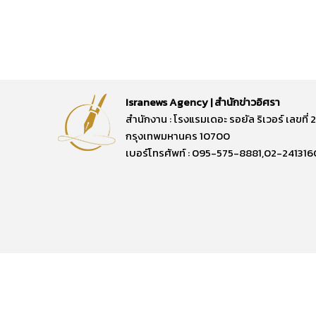
Isranews Agency | สำนักข่าวอิศรา
สำนักงาน : โรงแรมเดอะ รอยัล ริเวอร์ เลขท
กรุงเทพมหานคร 10700
เบอร์โทรศัพท์ : 095-575-8881,02-241316