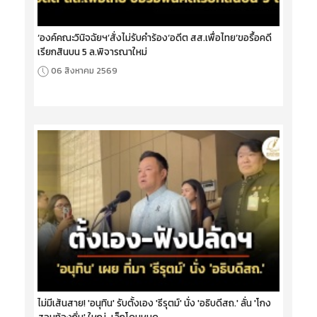
‘องค์คณะวินิจฉัยฯ’สั่งไม่รับคำร้อง‘อดีต สส.เพื่อไทย’ขอรื้อคดี
เรียกสินบน 5 ล.พิจารณาใหม่
06 สิงหาคม 2569
ไม่มีเส้นสาย! 'อนุทิน' รับตั้งเอง 'ธีรุตม์' นั่ง 'อธิบดีสถ.' ลั่น 'โกง