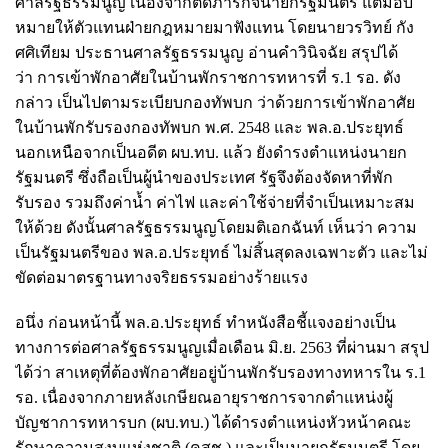
ศาลรัฐธรรมนูญ เนื่องจากติดภารกิจนายกรัฐมนตรี แต่มอบ
หมายให้ตัวแทนฝ่ายกฎหมายมาฟังแทน โดยนายวรวิทย์ กัง
ศศิเทียม ประธานศาลรัฐธรรมนูญ อ่านคำวินิจฉัย สรุปได้
ว่า
การเข้าพักอาศัยในบ้านพักราชการทหารที่ ร.1 รอ. ดัง
กล่าว เป็นไปตามระเบียบกองทัพบก ว่าด้วยการเข้าพักอาศัย
ในบ้านพักรับรองกองทัพบก พ.ศ. 2548 และ พล.อ.ประยุทธ์
นอกเหนือจากเป็นอดีต ผบ.ทบ. แล้ว ยังดำรงตำแหน่งนายก
รัฐมนตรี ซึ่งถือเป็นผู้นำของประเทศ รัฐจึงต้องจัดหาที่พัก
รับรอง รวมถึงค่าน้ำ ค่าไฟ และค่าใช้จ่ายที่จำเป็นเหมาะสม
ให้ด้วย ดังนั้นศาลรัฐธรรมนูญโดยมติเอกฉันท์ เห็นว่า ความ
เป็นรัฐมนตรีของ พล.อ.ประยุทธ์ ไม่สิ้นสุดลงเฉพาะตัว และไม่
ขัดต่อมาตรฐานทางจริยธรรมอย่างร้ายแรง
อนึ่ง ก่อนหน้านี้ พล.อ.ประยุทธ์ ทำหนังสือชี้แจงอย่างเป็น
ทางการต่อศาลรัฐธรรมนูญเมื่อเดือน มิ.ย. 2563 ที่ผ่านมา สรุป
ได้ว่า สาเหตุที่ต้องพักอาศัยอยู่บ้านพักรับรองทางทหารใน ร.1
รอ. เนื่องจากภายหลังเกษียณอายุราชการจากตำแหน่งผู้
บัญชาการทหารบก (ผบ.ทบ.) ได้ดำรงตำแหน่งหัวหน้าคณะ
รักษาความสงบแห่งชาติ (คสช.) และเป็นนายกรัฐมนตรี โดย