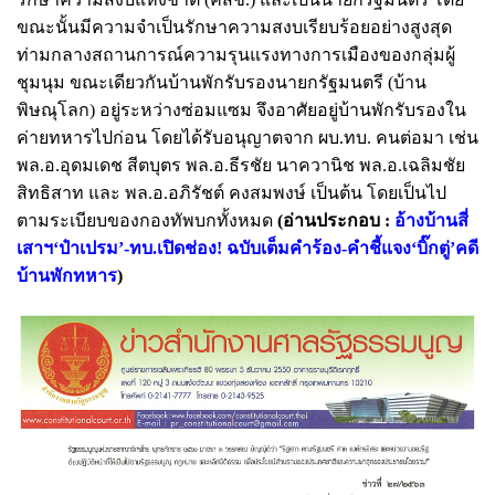
ขณะนั้นมีความจำเป็นรักษาความสงบเรียบร้อยอย่างสูงสุด
ท่ามกลางสถานการณ์ความรุนแรงทางการเมืองของกลุ่มผู้
ชุมนุม ขณะเดียวกันบ้านพักรับรองนายกรัฐมนตรี (บ้าน
พิษณุโลก) อยู่ระหว่างซ่อมแซม จึงอาศัยอยู่บ้านพักรับรองใน
ค่ายทหารไปก่อน โดยได้รับอนุญาตจาก ผบ.ทบ. คนต่อมา เช่น
พล.อ.อุดมเดช สีตบุตร พล.อ.ธีรชัย นาควานิช พล.อ.เฉลิมชัย
สิทธิสาท และ พล.อ.อภิรัชต์ คงสมพงษ์ เป็นต้น โดยเป็นไป
ตามระเบียบของกองทัพบกทั้งหมด
(อ่านประกอบ :
อ้างบ้านสี่
เสาฯ‘ป๋าเปรม’-ทบ.เปิดช่อง! ฉบับเต็มคำร้อง-คำชี้แจง‘บิ๊กตู่’คดี
บ้านพักทหาร
)