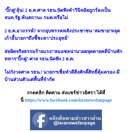
‘บิ๊กตู่’ลุ้น! 2 ธ.ค.ศาล รธน.นัดฟังคำวินิจฉัยถูกร้องเป็น
จนท.รัฐ-พ้นสถานะ รมต.หรือไม่
2 ธ.ค.อาถรรพ์? จากยุบพรรคพลังประชาชน ‘สมชาย’หลุด
เก้าอี้นายกฯถึงชี้ชะตา‘ประยุทธ์’
ส่อผิดจริยธรรมร้ายแรง!‘หมอชลน่าน’เผยจุดตายคดีบ้านพัก
ทหาร‘บิ๊กตู่’-ศาล รธน.นัดฟัง 2 ธ.ค.
ไม่กังวลศาล รธน.! นายกฯเชื่อทำดีสิ่งศักดิ์สิทธิ์คุ้มครอง-มี
บ้านส่วนตัวแต่พื้นที่จำกัด
#กดคลิก ติดตาม ส่งแชร์ข่าวอิศรา ได้ที่
นี่
https://www.facebook.com/isranewsfanpage