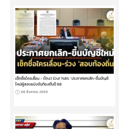
เช็กชื่อใครเลื่อน - (โกง) ร่วง! 'กสถ.' ประกาศยกเลิก-ขึ้นบัญชี
ใหม่ผู้สอบแข่งขันท้องถิ่นปี 68
08 สิงหาคม 2569