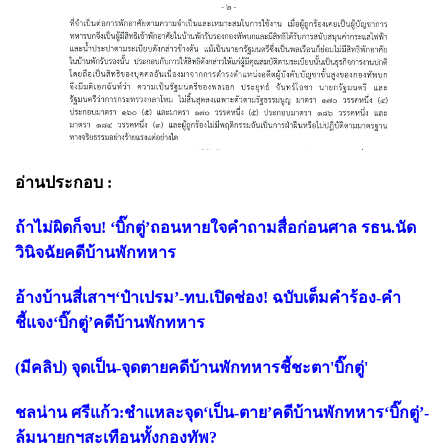
อ่านประกอบ :
ถ้าไม่ผิดก็จบ! ‘บิ๊กตู่’ถอนหายใจคำถามสื่อก่อนศาล รธน.นัด
วินิจฉัยคดีบ้านพักทหาร
อ้างบ้านสี่เสาฯ‘ป๋าเปรม’-ทบ.เปิดช่อง! ฉบับเต็มคำร้อง-คำ
ชี้แจง‘บิ๊กตู่’คดีบ้านพักทหาร
(มีคลิป) จุดเป็น-จุดตายคดีบ้านพักทหารชี้ชะตา'บิ๊กตู่'
ชลน่าน ศรีแก้ว:ชำแหละจุด‘เป็น-ตาย’คดีบ้านพักทหาร‘บิ๊กตู่’-
ล้มนายกฯสะเทือนทั้งกองทัพ?