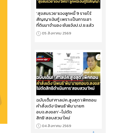
‘สุขสมรวย’แจงลูกหนี้ 9 รายไร้
สัญญาเงินกู้ เพราะเป็นการเอา
ที่ดินมาจำนอง ยันแจ้งป.ป.ช.แล้ว
05 สิงหาคม 2569
ฉบับเต็ม!‘ศาลปค.สูงสุด’เพิกถอน
คำสั่งเด้ง‘นิพนธ์’พ้น‘นายก
อบจ.สงขลา’-ไม่ตัด
สิทธิ‘สอบสวน’ใหม่
04 สิงหาคม 2569