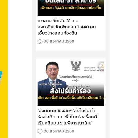
ก.กลาง ขีดเส้น 31 ส.ค.
ส่งก.จังหวัดเพิกถอน 3,440 คน
เอี่ยวโกงสอบท้องถิ่น
06 สิงหาคม 2569
‘องค์คณะวินิจฉัยฯ’สั่งไม่รับคำ
ร้อง‘อดีต สส.เพื่อไทย’ขอรื้อคดี
เรียกสินบน 5 ล.พิจารณาใหม่
06 สิงหาคม 2569