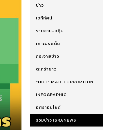
ข่าว
เวทีทัศน์
รายงาน-สกู๊ป
เกาะประเด็น
กระจายข่าว
ตะกร้าข่าว
"HOT" MAIL CORRUPTION
INFOGRAPHIC
อิศราอินไซด์
รวมข่าว ISRANEWS