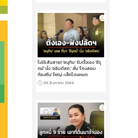
ไม่มีเส้นสาย! 'อนุทิน' รับตั้งเอง 'ธีรุ
ตม์' นั่ง 'อธิบดีสถ.' ลั่น 'โกงสอบ
ท้องถิ่น' ใหญ่-เล็กโดนหมด
05 สิงหาคม 2569